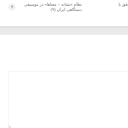
ق یا
نظام «نشانه – معناها» در موسیقی
دستگاهی ایران (۹)