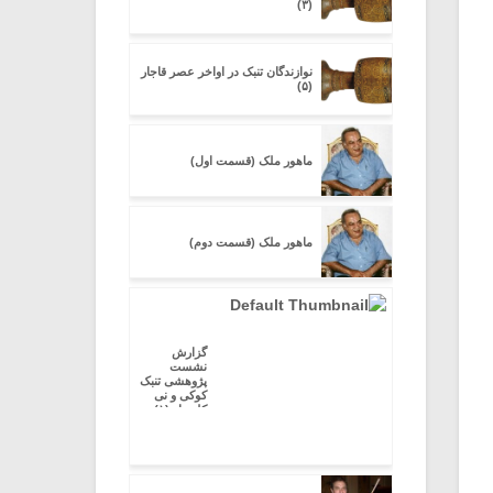
(۳)
نوازندگان تنبک در اواخر عصر قاجار
(۵)
ماهور ملک (قسمت اول)
ماهور ملک (قسمت دوم)
گزارش
نشست
پژوهشی تنبک
کوکی و نی
کلیددار (۱)