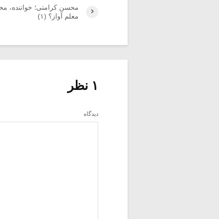
محسن کرامتی؛ خواننده، محق
معلم آواز؟ (۱)
۱ نظر
دیدگاه