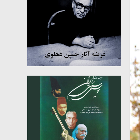
میکلوش روژا
موریس ژار