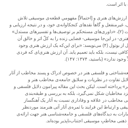
با اثر است.
 ارزش‌های هنری و [احتمالاً] مفهومیِ قطعه‌ی موسیقی تلاش
ی، غیرمنفعل و گاهاً نقدهای کنجکاوانه‌ی خود، و در نتیجه ارزیابی و
داوری آگاهانه و به تعبیر تِری بَرِت (۲)، «داوری‌های مستحکم بر توصیف‌ها و تفسیرهای مستدل»
در مورد اثر هنری- در این‌جا موسیقی- فضایی زنده را به کلّ اثر و خالق آن
می‌افزاید. روژه باستید (۳) به نقل از بوتول (۴) می‌نویسد: «برای این‌که یک ارزش هنری وجود
فی نیست، بلکه باید تعمیم یابد. آن ارزش هنری‌ای که فردی
دارد» (باستید، ۱۳۷۴: ۱۴۷).
معه‌شناختی و فلسفی هنر در خصوص ادراک و پسند مخاطب از آثار
دلایل تفاوت در نظریات و سلایق جامعه‌ی مخاطب هنر و
ر» پرداخته است. لیکن بحث این مقاله پیرامون دلایل فلسفی و
زد مخاطبان شکل نمی‌گیرد، بلکه به بررسی و طبقه‌بندی
ی مخاطب در علاقه و وفاداری نسبت به آثار یک آهنگساز
 ارتباط این فرایند با ثمره‌ی آثار آتی هنرمند موردنظر
اشارات به دیدگاه‌های فلسفی و جامعه‌شناسی هنر جهت ارائه‌ی
ِ ذهنی مخاطبِ موسیقی اجتناب‌ناپذیر بوده‌اند.