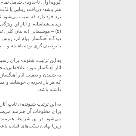
گروه اول، تاحدودی شامل تمام 
هنر باشد- دریافت زیبایی یا لذّ
نزد خود دارد که سبب می‌شود کار
زیبایی‌شناسانه از آثار او، ویژ
(۵) – موسیقایی (به بیان کلی
دیدگاه آهنگساز، پیام اثر، روش
یا توصیف‌گری بوده باشد)، و… ی
به این ترتیب، شنونده برای رس
آثار آهنگساز مورد علاقه‌اش(مج
به شنیدن و تعقیب آثار آهنگساز 
که هر بار تجربه‌ی خوشایند و م
داشته باشد.
به این ترتیب شنونده‌ی‌ ثابتِ آ
برای مخلوقات آن هنرمند می‌سا
می‌شود. در این شرایط، هنرمند 
زیرپا نهادن سنّت‌های قبلی‌، باع