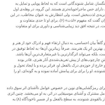
هنگساز، شامل شنوندگانی است که به لحاظ پویایی و تمایل به
ر، دارای حس ماجراجویانه‌تری هستند. این گروه، در وهله‌ی اول
جربه‌ی لذت‌بخش است، ولی انتظارش به عنوان مخاطب، در این
محدوده به پایان نمی‌رسد. می‌توان گفت که مفهوم «لذت» (۶)، برای او تا حدی متفاوت و
، در نتیجه افق دید زیبایی‌شناسی و داوری برای او متفاوت
گاهاً بیان احساسی، به دنبال ارتقاء فهم و ادراک خود از هنر و
ترین اثرِ یک هنرمند، صرفاً زیباترینِ آن‌ها- به لحاظ توفیق در
بلکه می‌تواند اثرگذارترین یا غیرمتعارف‌ترینِ آن‌ها باشد.
 چارچوب‌های از پیش‌ تعریف‌شده‌ی آثار هنری، قادر بوده
ارج از حوزه‌ی درک بالفعل او، فراتر برده و با ایجاد تحول و
ونده، او را برای برای پیامش آماده نموده و به گونه‌ای، او را
برای رمزگشایی‌های نوین در خصوص عوامل ناآشنای اثر سوق داده
وامل مشترک و آشنای موسیقایی در اثر، به او می‌بخشد. چنین اثری
می‌تواند ادراک یا شهودی (۷) را از بالقوه‌ی شنونده، به سطح بالفعل و از ضمیرِ ناخودآگاه (۸) به