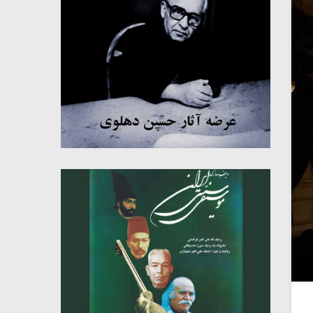
میکلوش روژا
موریس ژار