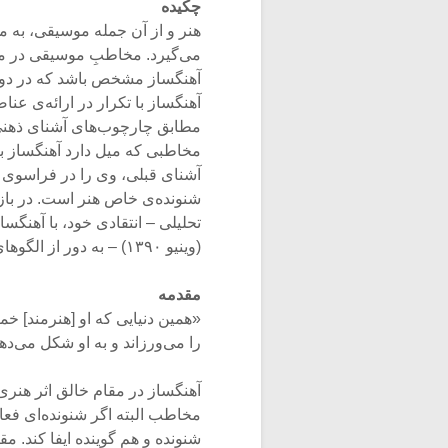
چکیده
هنر و از آن جمله موسیقی، به 
می‌گیرد. مخاطبِ موسیقی در مسیر
آهنگساز مشخص باشد که در دو 
آهنگساز با تکرار در ارائه‌ی عن
مطابق چارچوب‌های آشنای ذهنی 
مخاطبی که میل دارد آهنگساز با 
آشنای قبلی، وی را در فراسوی ا
شنونده‌ی خاص هنر است. در بازی 
تحلیلی – انتقادی خود، با آهنگس
(وینیو ۱۳۹۰) – به دور از الگوهای از پیش مقررشده- مشارکت ورزد.
مقدمه
«همین دنیایی که او [هنرمند] خم
را می‌ورزاند و به او شکل می‌دهد…» 
آهنگساز در مقام خالق اثر هنر
مخاطب البته اگر شنونده‌ای فعال
شنونده و هم گوینده ایفا کند. م