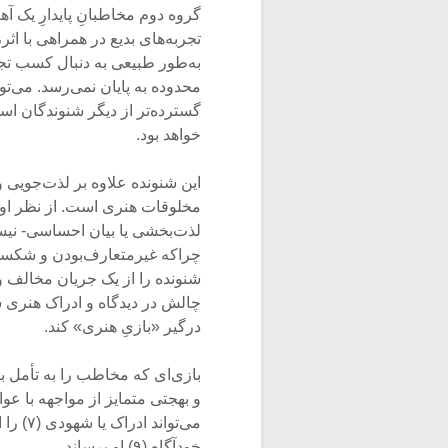
گروه دوم مخاطبانِ پایدارِ یک آ
تجربه‌های بدیع در همراهی با اث
به‌طور طبیعی به دنبال کسب ت
گسترده‌تر از دیگر شنوندگان است
خواهد بود.
این شنونده علاوه بر لذت‌جویی و 
مخلوقات هنری است. از نظر او، به
لذت‌بخشی یا بیان احساسی- نیست، 
چراکه غیرمتعارف‌بودن و شکستنِ
شنونده را از یک جریان مخالف و خ
چالش در دیدگاه و ادراک هنر‌ی شن
درگیر «بازیِ هنری» کند.
بازی‌ای که مخاطب را به تأمل 
و بهجتی متمایز از مواجهه با ع
خودآگاهِ (۹) او برساند.