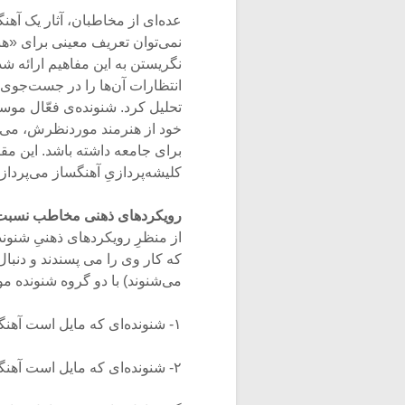
عده‌ای از مخاطبان، آثار یک آه
نمی‌توان تعریف معینی برای «هنر
نگریستن به این مفاهیم ارائه شد
انتظارات آن‌ها را در جست‌جوی 
تحلیل کرد. شنونده‌ی فعّال موسی
خود از هنرمند موردنظرش، می‌توا
برای جامعه داشته باشد. این مق
کلیشه‌پردازیِ آهنگساز می‌پردازد
رویکردهای ذهنی مخاطب نسبت ب
از منظرِ رویکردهای ذهنیِ شنون
که کار وی را می پسندند و دنبال 
می‌شنوند) با دو گروه شنونده م
۱- شنونده‌ای که مایل است آهنگسازِ منتخبش، برای «او» (مخاطب) اثر را بسازد.
۲- شنونده‌ای که مایل است آهنگساز منتخبش، او (مخاطب) را برای «اثر» بسازد.