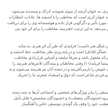
ری، به عنوان آن‌چه از سوی شنونده، ادراک و پسندیده می‌شود،
ه عنوان اثری است که مخاطب را با اندیشه ها، عادات، انتظارات
موردِ تأثیر و دگرگونی قرار داده و هوشمندانه وی را برای دریافت
می‌دهد. به این ترتیب «هنرمند، مخاطب را برای اثر خود می
رین شکل هنر دانست؛ فرایندی که طیِ آن اثر هنری، به مثابه
دی زنده، مشارکتی (۱۰) و عملگر (فاعل) است و در پایه‌ریزی نظر مخاطب، خط اندیشه و
ن‌که مفعول باشد و صرفاً سلیقه و آشناییِ قراردادیِ مخاطب،
معنای آن را رقم بزند. به نظر سینتیا فریلند(۱۱) وقتی مخاطبان و بینندگان تلاش‌های هنرمند را
 خویش را بازمی‌آفرینند و در نتیجه آنان نیز هنرمند می‌شوند و به
همیم فردی شاعر است که ذوق و استعداد شعری ما را تحریک
 شنوندگان موسیقی را بنابر ویژگی‌های شخصی و اجتماعی آن‌ها به چند دسته
 گروه «شنوندگان متعصّب» و «شنوندگان متخصص» قابل تأمل
عصّب، خود را وقف یک گونه‌ی موسیقی خاص یا آهنگساز