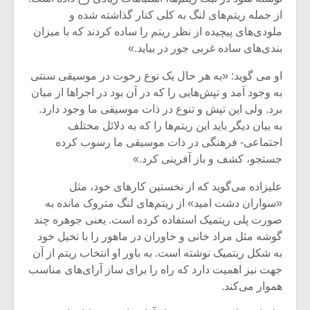
شیش و نیم»
موسیقی فی
از جمله ریتم‌های لنگ به کلی کنار گذاشته شده و
برگزار می 
ملودی‌های پیچیده از نظر ریتم را ساده کردند که با میزان
اگر نمی توانی
سکانسی به 
بندی‌های ساده غربی جور در بیاید.»
مشهورترین باشی،
موسیقی فیلم 
بدنام ترین باش
او می گوید: «به هر حال یک نوع رخوت در موسیقی سنتی
به وجود آمد و تپش‌هایی را که در آن بود در اجراها از میان
برد. ولی این تپش و تنوع در ذات موسیقی ما وجود دارد.
به بیان دیگر باید این ریتم‌ها را که به دلائل مختلف
اجتماعی- فرهنگی در ذات موسیقی ما رسوب کرده
جستجو، کشف و باز آفرینی کرد.»
علیزاده می‌گوید که از نخستین کارهای خود، مثل
«سواران دشت امید» از ریتم‌های لنگ متروک مانده به
صورت پلی ریتمیک استفاده کرده است. یعنی جوهره چند
گوشه مثل مراد خانی و خاوران در ماهور را با تخیل خود
به شکل ریتمیک نوشته است. به باور او انتخاب ریتم از آن
جهت نیز اهمیت دارد که راه را برای ساز آرای‌های مناسب
هموار می‌کند.