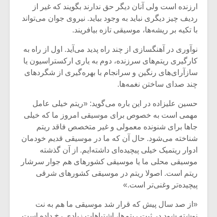
ارزنده است ولی آنان دیگر حق ندارند بگویند که غیر از
ردیف چیز دیگری نباید به وجود بیاید. نیروی جوان می‌تواند
با تکیه بر ریشه‌ها، موسیقی تازه بیافریند.
نوآوری در آهنگسازی از چند راه پدید می‌آید. اول از راه به
کارگیری ریتم‌های سرزنده، دوم به یاری ارکستراسیون یا
سازآرای‌های رنگین و سرانجام با بهره‌گیری از شگردهای
چند صدای ساختن نغمه‌ها.
حسین علیزاده در این باره می‌گوید: «ریتم خیلی عامل
مهمی است به خصوص برای موسیقی امروز ما که خیلی
جاها برای شنونده معمولی و غیر متخصص فاقد ریتم
شناخته می‌شود. حال آن که ما در موسیقی قدیم خودمان
ادوار ریتمیک خیلی پیچیده‌ای داشته‌ایم. از آن گذشته
میکلوش روژا
موریس ژار
موسیقی محلی ما یا موسیقی کشورهای هم جوار سرشار
ریتم است. اصولا ریتم در موسیقی کشورهای شرقی
پیچیده‌تر وغنی‌تر است.»
یادداشتی بر موسیقی
دوره آموزش
«از صد سال پیش که قرار شد موسیقی ما هم به نت
متن فیلم «متری
موسیقی بر
نوشته شود در ثبت ریتم‌ها، اشتباهات زیادی رخ داده است.