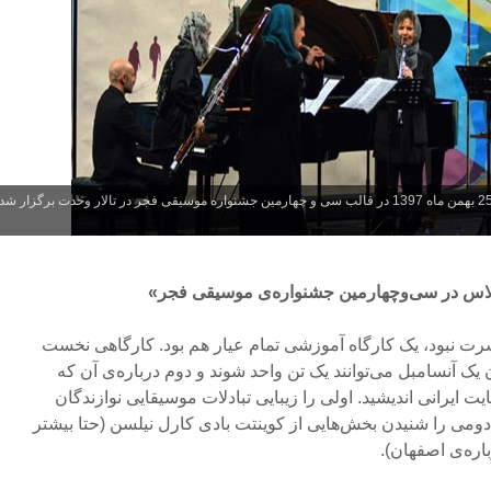
کنسرت گروه «آنسامبل آتلاس»، شامگاه پنجشنبه، 25 بهمن ماه 1397 در قالب سی و چهارمین جشنواره موسیقی فجر در تالار وحدت برگزار شد
لاس در سی‌وچهارمین جشنواره‌ی موسیقی فجر»
رت نبود، یک کارگاه آموزشی تمام عیار هم بود. کارگاهی نخست
ن یک آنسامبل می‌توانند یک تن واحد شوند و دوم درباره‌ی آن که
ایت ایرانی اندیشید. اولی را زیبایی تبادلات موسیقایی نوازندگان
ومی را شنیدن بخش‌هایی از کوینتت بادی کارل نیلسن (حتا بیشتر
ره‌ی اصفهان).