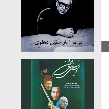
.
میکلوش روژا
موریس ژار