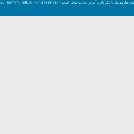
وی هارمونیک با ذکر نام و آدرس سایت مجاز است -
5 Harmony Talk, All rights reserved.