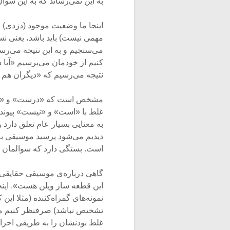
به این نمی‌رساند که به این سو
اینجا ما وضعیت موجود (دزدی) را
مهمی نیست) باید باشد، یعنی ن
می‌سنجیم و به این نتیجه می‌رس
کنیم از خودمان می‌پرسیم «آیا 
نتیجه می‌رسیم که «دیگران هم 
مشخص است که «درست» و «غلط» 
غلط با «است» و «نیست» پیوند دا
به معنایی بسیار عام تعلق دارد 
دیدیم می‌شود پرسید موسیقی به 
است. بستگی دارد که سوالمان چ
گاهی درباره‌ی موسیقی حقایقی ر
این قطعه ساز ویلن هست». اینجا
نمونه‌های گمراه‌کننده (مثلا ای
تشخیص نباشد) صرفنظر کنیم می‌ب
غلط بودنشان را به طریقی احراز