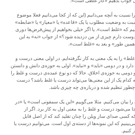
ال جواب بدهیم «کار غلطی است».
 نسبت به آنچه می‌دانیم (این که از کجا می‌دانیم فعلا موضوع
سبت به وضعیت مطلوب یا یک «قاعده» یا «معیار» یا «ضابطه»
یم که «غلط است». یا اگر خیلی بخواهیم از پیش‌فرض‌ها دوری
دوست دارم چیزی از من دزدیده شود؟» از جواب «نه» به این
همین طور» و بعد به «غلط است».
را به یک معنی به کار نگرفته‌ایم. در اولی معنی درست و
رد و در دومی «باید» و «نباید». اولی به حوزه‌ی دانش و دانستن
و دومی به حوزه‌ی اخلاق. حالا که دو نوع عمده‌ی درست و غلط را
کدام یک از این معنی‌ها می‌تواند درست یا غلط باشد؟ درست
طور تنظیم شده و درباره‌ی چه چیزی باشد.
ا بیان می‌کنیم. مثلا می‌گوییم «این یک سمفونی است» یا «در
 می‌شود درست و غلط را به معنی اول به کار برد. اگر از
ن که کسی صدای ساز ویلن را چنان تقلید کند که از اصل قابل
ینیم که این نمونه‌ها از دسته‌ی اول است. می‌توانیم درست یا
 کنیم.