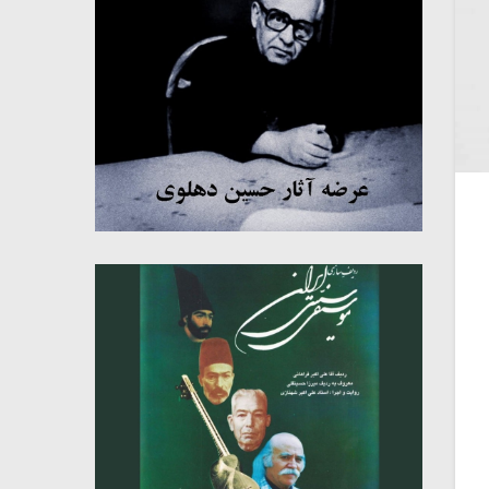
میکلوش روژا
موریس ژار