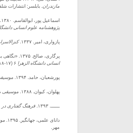
مازندران
. بابلسر: انتشارات شلف
اسماعیل پور، ابوالقاسم. ۱۳۸۰. «ترانه‌های طبری امیر پازواری و اشعار هجایی ایرانی.»
پژوهشنامه علوم انسانی دانشگا
پازواری، امیر. ۱۳۳۷.
کنزالاسرار
پرگاری، صالح. ۱۳۷۵. «نگاهی به جغرافیای تاریخی طبرستان در دو قرن اول هجری.»
انسانی دانشگاه الزهرا
۶ (۱۷-۱۸): ۳۳-۵۶.
پورشعبان، حامد. ۱۳۹۴.
موسیقی
پهلوان، کیوان. ۱۳۸۸.
موسیقی ما
ــــــ. ۱۳۹۳.
فرهنگ گفتاری در م
دانای علمی، جهانگیر. ۱۳۹۵.
موس
مهر.