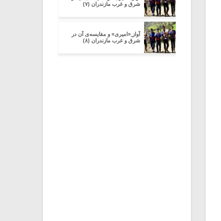
شرق و غرب مازندران (۷)
آواز ِ«امیری» و مقایسه‌ی آن در
شرق و غرب مازندران (۸)