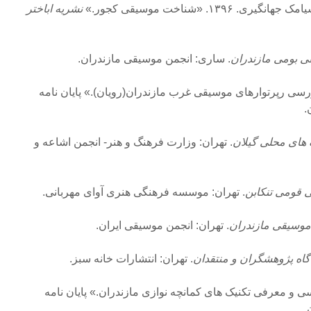
۱۳۹. «شناخت موسیقی کجور.»
نشریه اباختر
 بومی مازندران
. ساری: انجمن موسیقی مازندران.
 نیرس، داوود. ۱۳۹۷. «بررسی رپرتوارهای موسیقی غرب مازندران(رویان).» پایان نامه
.
 های محلی گیلان
. تهران: وزارت فرهنگ و هنر- انجمن اشاعه و
 قومی تنکابن
. تهران: موسسه فرهنگی هنری آوای مهربانی.
وسیقی مازندران
. تهران: انجمن موسیقی ایران.
دگاه پژوهشگران و منتقدان
. تهران: انتشارات خانه سبز.
نی، مهبد. ۱۳۹۴. «بررسی و معرفی تکنیک های کمانچه نوازی مازندران.» پایان نامه
.