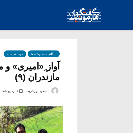
بایگانی همه نوشته ها
موسیقی ملل
آواز ِ«امیری» و
مازندران (۹)
مسعود پورقریب
۱ اردیبهشت ۱۴۰۲