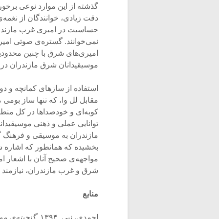
گذشته از این موارد نوعی برخور
دقت زیادی، خوانندگان از نغمه‌ی 
حساسیت در امیری غرب مازندرا
نمی‌خوانند. گستره‌ی صوتی امیری
امیری‌های شرق با چنین محدودیت
موسیقیدانان شرق مازندران در
استفاده از سازهای کمانچه و دوت
مقابل لل وا، که تنها ساز بوم
کوبه‌ای و خودصداها در کل منط
توانایی عملی و ذهنی موسیقیدا
مازندران به موسیقی و فرهنگ گ
بخشیده که همانطور که اشاره ش
مواجهه‌ی صحیح آنان با اشعار ام
شرق و غرب مازندران، نیازمند 
منابع
احمدی، نبی. ۱۳۹۴
. گنجینه‌ی م