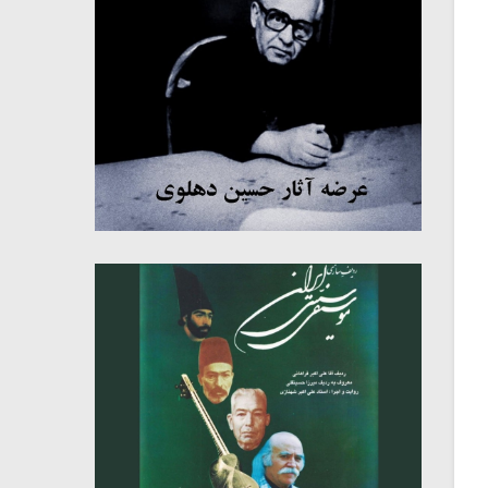
میکلوش روژا
موریس ژار