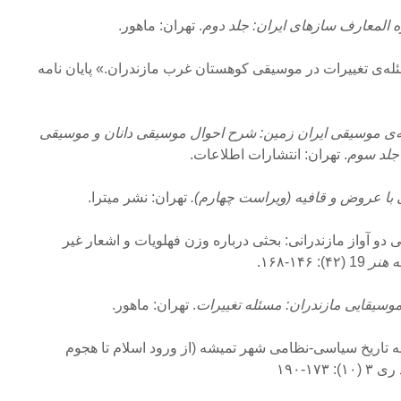
ه المعارف سازهای ایران: جلد دوم
. تهران: ماهور.
حی، میلاد. ۱۳۹۷. «مسئله‌ی تغییرات در موسیقی کوهستان غرب مازندران.» پایان نامه
مه‌ی موسیقی ایران زمین: شرح احوال موسیقی دانان و موسیقی
جلد سوم
. تهران: انتشارات اطلاعات.
 با عروض و قافیه (ویراست چهارم).
تهران: نشر میترا.
ان. ۱۳۷۸. «بررسی دو آواز مازندرانی: بحثی درباره وزن فهلویات و اشعار غیر
 هنر
19 (۴۲): ۱۴۶-۱۶۸.
سیقایی مازندران: مسئله تغییرات
. تهران: ماهور.
. ۱۳۸۸. «نگاهی به تاریخ سیاسی-نظامی شهر تمیشه (از ورود اسلام تا هجوم
۱۷-۱۹۰