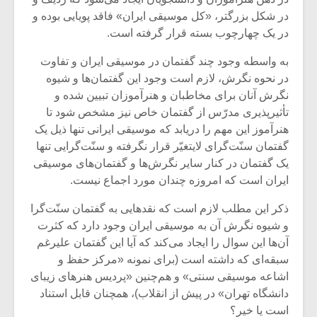
در شکل بزرگتر، «کل موسیقی ایران» فاقد پویایی بوده و
در یک چهارچوب بسته قرار گرفته است.
به واسطه وجود چند گفتمان در موسیقی ایران و تفاوت
در نحوه نگرش، لازم است وجود این گفتمان‌ها و شیوه
نگرش آنان برای مخاطبان و هنرآموزان تبیین شده و
تأثیرپذیری مدرّس از گفتمان خاص نیز مشخص شود تا
هنرآموز این مهم را دریابد که موسیقی ایرانی تنها ذیل یک
گفتمان سنّت‌گرای لایتغیّر قرار نگرفته و سنّت‌گرایی تنها
یک گفتمان در کنار سایر نگرش‌ها و گفتمان‌های موسیقی
ایران است که امروزه چندان مورد اجماع نیست.
ذکر این مطلب لازم است که نقدهایی به گفتمان سنّت‌گرا
میکلوش روژا
موریس ژار
و شیوه نگرش آن به موسیقی ایران وجود دارد که کثرت
آن‌ها این سوال را ایجاد می‌کند که آیا این گفتمان علیرغم
سبقه‌ای که داشته است (برای نمونه «مرکز حفظ و
اشاعه موسیقی سنتی» و هم‌چنین «پردیس هنرهای زیبای
یادداشتی بر موسیقی
دوره آموزش
دانشگاه تهران» در پیش از انقلاب)، همچنان قابل استناد
متن فیلم «متری
موسیقی بر
است یا خیر؟