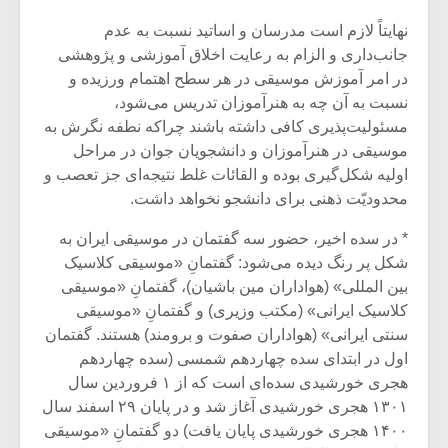
شیش و نیم»
موسیقی فی
برگزار می 
نهایتاً لازم است مدرسان و اساتید نسبت به عدم
جانب‌داری و الزام به رعایت اخلاق آموزشی و پژوهشی
اگر نمی توانی
سکانسی به 
در امر آموزش موسیقی در هر سطح اهتمام ورزیده و
مشهورترین باشی،
موسیقی فیلم 
نسبت به آن چه به هنرآموزان تدریس می‌شود،
بدنام ترین باش
مسئولیت‌پذیری کافی داشته باشند چرا‌که نطفه نگرش به
موسیقی در هنرآموزان و دانشجویان جوان در مراحل
اولیه شکل‌گیری بوده و القائات غلط نتیجه‌ای جز تعصب و
محدودیّت ذهنی برای دانشجو نخواهد داشت.
* در سده اخیر، حضور سه گفتمان در موسیقی ایران به
شکل پر رنگ دیده می‌شود: گفتمانِ «موسیقی کلاسیک
بین المللی» (هواداران مین باشیان)، گفتمانِ «موسیقی
کلاسیک ایرانی» (مکتب وزیری) و گفتمانِ «موسیقی
سنتی ایرانی» (هواداران صفوت و برومند) هستند. گفتمان
اول در ابتدای سده چهاردهم شمسی (سده چهاردهم
هجری خورشیدی سده‌ای است که از ۱ فروردین سال
۱۳۰۱ هجری خورشیدی آغاز شد و در پایان ۲۹ اسفند سال
۱۴۰۰ هجری خورشیدی پایان یافت) دو گفتمانِ «موسیقی