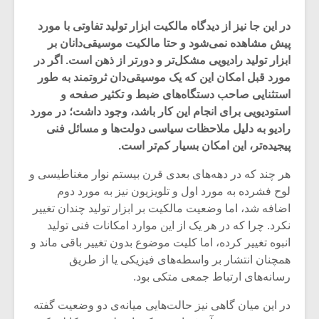
در این جا نیز از دیدگاه مالکیت ابزار تولید تفاوتی با مورد
پیش مشاهده نمی‌شود و حتا مالکیت موسیقی‌دانان بر
ابزار تولید رادیویی مشکل‌تر و دورتر از ذهن است. اگر در
مورد قبل امکان این که یک موسیقی‌دان ثروتمند به طور
استثنایی صاحب دستگاه‌های ضبط و تکثیر صفحه و
استودیویی برای انجام این کار باشد، وجود داشت؛ در مورد
رادیو به دلیل ملاحظات سیاسی دولت‌ها و مسائل فنی
پیجیده‌تر، این امکان بسیار کم‌تر است.
هر چند که در دهه‌های بعد‌ی قرن بیستم نوار مغناطیسی و
لوح فشرده به مورد اول و تلویزیون نیز به مورد دوم
اضافه شد، اما وضعیت مالکیت بر ابزار تولید چندان تغییر
میکلوش روژا
موریس ژار
نکرد. چرا که در هر یک از این موارد امکانات فنی تولید
انبوه تغییر کرده، اما کلیت موضوع بدون تغییر باقی ماند و
همچنان انتشار بر واسطه‌های فیزیکی یا از طریق
رسانه‌های ارتباط جمعی متکی بود.
یادداشتی بر موسیقی
دوره آموزش
در این میان گاهی نیز حالت‌هایی میانه‌ی دو وضعیت گفته
متن فیلم «متری
موسیقی بر