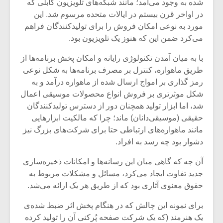
شیش و نیم»
موسیقی فی
شده به وجود می‌آمد؛ مانند شبکه‌های تلویزیون کابلی که
برگزار می 
در اواخر قرن بیستم در ایالات متحده مرسوم شد. این
مورد به نوعی امکان فروش را برای تولید‌کنندگان فراهم
اگر نمی توانی
سکانسی به 
می‌کرد ضمن این که هنوز یک تلویزیون بود.
مشهورترین باشی،
موسیقی فیلم 
بدنام ترین باش
با به میان آمدن تکنولوژی رایانه و امکان پخش برنامه‌ها از
طریق ماهواره، کنترل بر مصرف برنامه‌ها به شکل نوعی
رمز گذاری بر امواج ارسال شده از ماهواره درآمد و به
شکل موثرتری بر فروش انواع محصولات موسیقی اعمال
شد، اما ابزار تولید همچنان دور از دسترس تولید‌کنندگان
حقیقی (موسیقی‌دانان) ماند؛ چرا که مالکیت ابزار‌هایی
مانند ماهواره‌های ارتباطی حتا برای شرکت‌های بزرگ نیز
دشوار بود چه رسد به افراد.
آن چه که گاهی میان این رسانه‌ها و امکانات ذخیره‌سازی
جدید تفاوت ایجاد می‌کرد، مسائل و مشکلات مربوط به
حقوق معنوی آثاری بود که از طریق هر یک ارائه می‌شد.
برای نمونه این چالش که در هنگام پخش اثر ضبط شده‌ی
یک هنرمند (که یک شرکت صفحه پُرکنی آن را تولید کرده