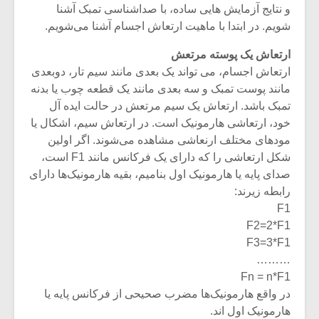
و نتایج آزمایش هایی ساده، با صداشناسی تمبک آشنا
شویم. در ابتدا با ماهیت ارتعاش اجسام آشنا می‌شویم.
ارتعاش یک پوسته مرتعش
ارتعاش اجسام، می تواند یک بعدی مانند سیم تار، دوبعدی
مانند پوست تمبک و سه بعدی مانند یک قطعه چوب یا بدنه
تمبک باشد. ارتعاش یک سیم مرتعش در حالت ایده آل
خود، ارتعاشی هارمونیک است. در ارتعاش سیم، اشکال یا
مودهای مختلف ارنعاشی مشاهده می‌شوند. اگر اولین
شکل ارتعاشی را که دارای یک فرکانس مانند F1 است،
صدای پایه یا هارمونیک اول بنامیم، بقیه هارمونیک‎‌ها دارای
رابطه زیرند:
F1
میکلوش روژا
موریس ژار
F2=2*F1
F3=3*F1
………
Fn = n*F1
یادداشتی بر موسیقی
دوره آموزش
در واقع هارمونیک‌ها مضرب صحیحی از فرکانس پایه یا
متن فیلم «متری
موسیقی بر
هارمونیک اول اند.