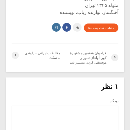
متولد ۱۳۴۵ تهران
آهنگساز، نوازنده رباب، نویسنده
مشاهده تمام پست ها
فراخوان هفتمین جشنوارۀ
مغالطات ایرانی – پایبندی
کهن آواهای تنبور و
به سنّت
موسیقی کردی منتشر شد
۱ نظر
دیدگاه