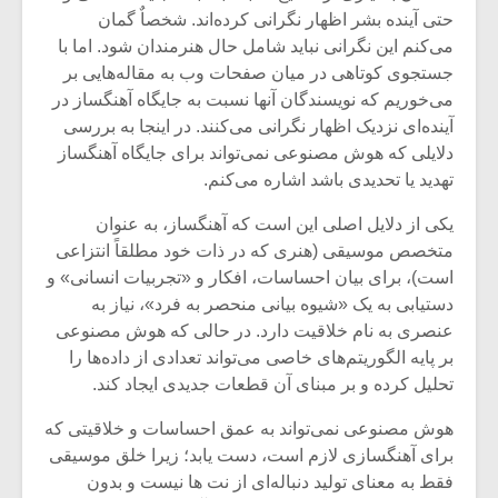
شیش و نیم»
موسیقی فی
حتی آینده بشر اظهار نگرانی کرده‌اند. شخصاٌ گمان
برگزار می 
می‌کنم این نگرانی نباید شامل حال هنرمندان ‌شود. اما با
اگر نمی توانی
سکانسی به 
جستجوی کوتاهی در میان صفحات وب به مقاله‌هایی بر
مشهورترین باشی،
موسیقی فیلم 
می‌خوریم که نویسندگان آنها نسبت به جایگاه آهنگساز در
بدنام ترین باش
آینده‌ای نزدیک اظهار نگرانی می‌کنند. در اینجا به بررسی
دلایلی که هوش مصنوعی نمی‌تواند برای جایگاه آهنگساز
تهدید یا تحدیدی باشد اشاره می‌کنم.
یکی از دلایل اصلی این است که آهنگساز، به عنوان
متخصص موسیقی (هنری که در ذات خود مطلقاً انتزاعی
است)، برای بیان احساسات، افکار و «تجربیات انسانی» و
دستیابی به یک «شیوه بیانی منحصر به فرد»، نیاز به
عنصری به نام خلاقیت دارد. در حالی که هوش مصنوعی
بر پایه الگوریتم‌های خاصی می‌تواند تعدادی از داده‌ها را
تحلیل کرده و بر مبنای آن قطعات جدیدی ایجاد کند.
هوش مصنوعی نمی‌تواند به عمق احساسات و خلاقیتی که
برای آهنگسازی لازم است، دست یابد؛ زیرا خلق موسیقی
فقط به معنای تولید دنباله‌ای از نت ها نیست و بدون