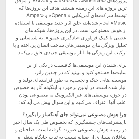
پروژه‌های «Jukebox» ،«MuseNet» و «Aiva» از موفق
ترین پروژه های این زمینه هستند. هدف این پروژه‌ها که
توسط شرکت‌های آمریکایی «Openai» و «Amper
Music» انجام شده‌اند، خلق آثار جدید موسیقی با استفاده
از هوش مصنوعی است. در این پروژه‌ها، شبکه های
عصبی با کمک فن‌آوری «یادگیری عمیق»، به شناسایی و
تحلیل ویژگی های موسیقی‌های ساخت انسان پرداخته و با
ترکیب این ویژگی ها، آثار موسیقی جدیدی خلق می‌کنند.
برای شنیدن این موسیقی‌ها کافیست در یکی از این
سایت‌ها جستجو کنید و ببینید که در چندین ژانر،
موسیقی‌هایی خنک و نچسب، به طور فزاینده‌ای تولید و
انبار شده است. در اولین برخورد با اینگونه آثار به خصوص
در حوزه موسیقی‌های غیر الکترونیک به مصنوعی بودن
میکلوش روژا
موریس ژار
اغلب آنها اعتراف می‌کنیم و این سوال پیش می آید که:
چرا هوش مصنوعی نمی‌تواند جای آهنگساز را بگیرد؟
با پیشرفت‌های چشمگیری که بخصوص طی یک سال اخیر
یادداشتی بر موسیقی
دوره آموزش
در زمینه هوش مصنوعی صورت گرفته است، صاحبان و
متن فیلم «متری
موسیقی بر
شاغلان بسیاری از صنایع نسبت به ثبات جایگاه شغلی و