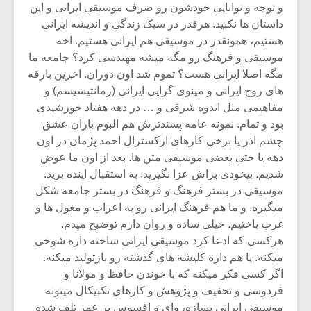
و توجه و توانایی خودشون رو صرف موسیقی ایرانی و این
داستان ها نکنید. هرقدر در سبک زندگی و اندیشه ایرانی
هستیم، همونقدر در موسیقی هم ایرانی هستیم. اخه
موسیقی و فرهنگ رو مگه میشه مهندسی کرد؟ جامعه ما
مگه اصلا ایرانی هست؟ تموم شد اون دوران. اخرین بارقه
های روح ایرانی و مینوی گرایی ایرانی (رمانتیسیسم) و
مفاهیمی مثل اندوه شرقی و … در دهه هفتاد خورشیدی
بود و تمام. نمونه عامه پسندترش هم البوم باران عشق
چشم اذر یا برخی کارهای ارکسترال احمد پژمان در اون
دهه یا حتی بعضی موسیقی متن ها. بعد از اون ما عوض
شدیم. بیخودی براش عزا نگیرید. به استقبال اینده برید.
موسیقی در بستر فرهنگ و فرهنگ در بستر جامعه شکل
میگیره. و ما هم فرهنگ ایرانی رو به اعراب و مغول ها و
غرب باختیم. خیلی ساده و روان دارم توضبح میدم.
هرکسی که ادعا کرد موسیقی ایرانی ساخته داره شوخی
میکنه. یا هم داره کلیشه های گذشته رو بازتولید میکنه.
اگر کسی فکر میکنه که با خوندن حافظ و مولانا و
فردوسی و تحفیف و پژوهش و کارهای تکنیکال میتونه
موسیقی ایرانی بسازه، وای و افسوس بر عمر تلف شده