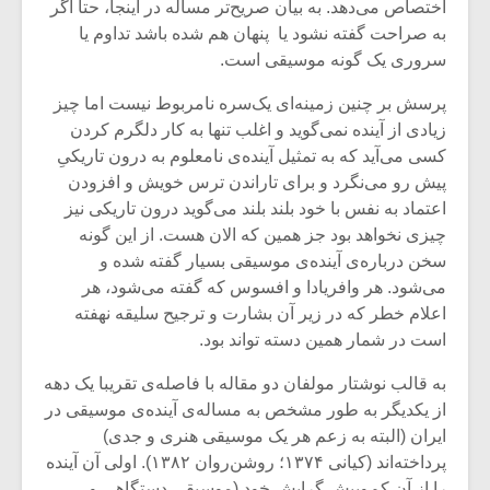
اختصاص می‌دهد. به بیان صریح‌تر مساله در اینجا، حتا اگر
به صراحت گفته نشود یا پنهان هم شده باشد تداوم یا
سروری یک گونه موسیقی است.
پرسش بر چنین زمینه‌ای یک‌سره نامربوط نیست اما چیز
زیادی از آینده نمی‌گوید و اغلب تنها به کار دلگرم کردن
کسی می‌آید که به تمثیل آینده‌ی نامعلوم به درون تاریکیِ
پیش رو می‌نگرد و برای تاراندن ترس خویش و افزودن
اعتماد به نفس با خود بلند بلند می‌گوید درون تاریکی نیز
چیزی نخواهد بود جز همین که الان هست. از این گونه
سخن درباره‌ی آینده‌ی موسیقی بسیار گفته شده و
می‌شود. هر وافریادا و افسوس که گفته می‎‌شود، هر
اعلام خطر که در زیر آن بشارت و ترجیح سلیقه نهفته
است در شمار همین دسته ‌تواند بود.
میکلوش روژا
موریس ژار
به قالب نوشتار مولفان دو مقاله با فاصله‌ی تقریبا یک دهه
از یکدیگر به طور مشخص به مساله‌ی آینده‌ی موسیقی در
ایران (البته به زعم هر یک موسیقی هنری و جدی)
یادداشتی بر موسیقی
دوره آموزش
پرداخته‌اند (کیانی ۱۳۷۴؛ روشن‌روان ۱۳۸۲). اولی آن آینده
متن فیلم «متری
موسیقی بر
را از آنِ کم‌وبیش گرایشِ خود (موسیقی دستگاهی و