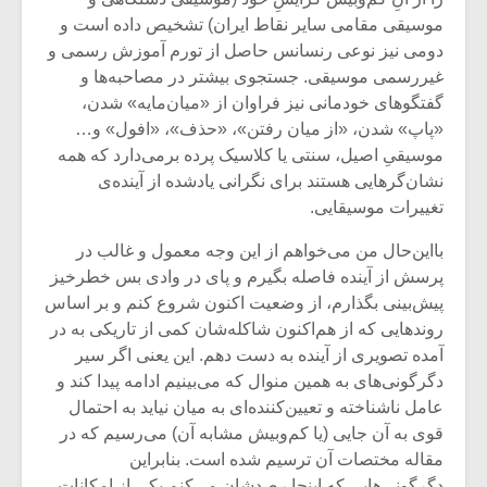
شیش و نیم»
موسیقی فی
موسیقی مقامی سایر نقاط ایران) تشخیص داده است و
برگزار می 
دومی نیز نوعی رنسانس حاصل از تورم آموزش رسمی و
اگر نمی توانی
سکانسی به 
غیررسمی موسیقی. جستجوی بیشتر در مصاحبه‌ها و
مشهورترین باشی،
موسیقی فیلم 
گفتگوهای خودمانی نیز فراوان از «میان‌مایه» شدن،
بدنام ترین باش
«پاپ» شدن، «از میان رفتن»، «حذف»، «افول» و…
موسیقیِ اصیل، سنتی یا کلاسیک پرده برمی‌دارد که همه
نشان‌گرهایی هستند برای نگرانی یادشده از آینده‌ی
تغییرات موسیقایی.
بااین‌حال من می‌خواهم از این وجه معمول و غالب در
پرسش از آینده فاصله بگیرم و پای در وادی بس خطرخیز
پیش‌بینی بگذارم، از وضعیت اکنون شروع کنم و بر اساس
روندهایی که از هم‌اکنون شاکله‌شان کمی از تاریکی به در
آمده تصویری از آینده به دست دهم. این یعنی اگر سیر
دگرگونی‌های به همین منوال که می‌بینیم ادامه پیدا کند و
عامل ناشناخته و تعیین‌کننده‌ای به میان نیاید به احتمال
قوی به آن جایی (یا کم‌وبیش مشابه آن) می‌رسیم که در
مقاله مختصات آن ترسیم شده است. بنابراین
دگرگونی‌هایی که اینجا رصدشان می‌کنم یکی از امکانات