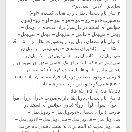
سل‌دیز – لادیز – سی‌دیز»
۳. بیان نام نت‌های بمُل‌دار (با هجای کشیدۀ «او»)
به‌صورتِ «دو – رو – مو – فو – سو – لو – زو» (بدون
خوانش اُیِ استثنا در فارسی) برای نت‌‌های « دوبمل –
ربمل – می‌بمل – فابمل – سل‌بمل – لابمل – سی‌بمل»
۴. بیان نام نت‌های دوبل‌دیزدار به‌صورت «دَآ – رَآ – مَ‌آ – فَآ
– سَآ – ل‌َآ – زَآ» برای نت‌‌های «دودوبل‌دیز – ردوبل‌دیز –
می‌دوبل‌دیز – فادوبل‌دیز – سل‌‌دوبل‌دیز – لادوبل‌دیز –
سی‌‌دوبل‌دیز» که البته برای یک بخشی شدن آن می‌توان از
هجایی مابین «اَ» و «آ» استفاده کرد (à) که البته در
فارسی موجود نیست و در زبان فرانسه به آن «a accent
grave» می‌گویند و بدین ترتیب خواهیم داشت:
dà- rà- mà- fà- sà- là- zà
میکلوش روژا
موریس ژار
۵. بیان نام نت‌های دوبل‌بمُل‌دار به‌صورتِ «دواُ – رواُ – مواُ
– فواُ – سواُ – لواُ – زواُ» (بدون خوانش اُیِ استثنا در
فارسی) برای نت‌‌های «دودوبل‌بمل – ردوبل‌بمل –
می‌دوبل‌بمل – فادوبل‌بمل – سل‌دوبل‌بمل – لادوبل‌بمل –
یادداشتی بر موسیقی
دوره آموزش
سی‌دوبل‌بمل» که البته برای یک‌بخشی شدن نام هر نت
متن فیلم «متری
موسیقی بر