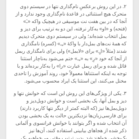
۲. در این روش برعکسِ نام‌گذاری نتها در سیستم دوی
متحرک هیچ استثنائی در قاعدۀ نام‌گذاری وجود ندارد و از
آنجا که در بین هفت نت موسیقی در هیچیک واکه «ـَ»
(فتحه) و «او» به‌کار نرفته، این دو به ترتیب برای دیز و
بمل انتخاب شده‌اند؛ ولی در سیستم دوی متحرک دیدیم
که همۀ نت‌های بمل‌دار با واکۀ «ـِـ» (کسره) نامگذاری
شدند (مثلاً «لِ» برای «لابمل») ولی برای نامگذاری ربمل
از آنجا که خود «رِ» به «ـِـ» ختم می‌شود به‌ناچار استثنا
قائل شده و برای ربمل عبارت «را» را به‌کار برده‌اند و با
توجه به اینکه استثناها معمولاً خود، روند آموزش را تاحدی
مختل می‌کنند، این استثنا یک ایراد محسوب می‌شود.
۳. یکی از ویژگی‌های این روش این است که خوانش نتها و
دیز و بمل آنها، یک بخشی است و خوانش دوبل‌دیز و
دوبل‌بمل‌ها نیز (که البته کمتر از دیگر نتها کاربرد دارند)
برای فارسی‌زبان‌ها نزدیکترین حالت به یک بخشی بودن
آن انتخاب شده و اگر بتوانند با خوانش فرانسوی و آلمانی
ذکر شده از هجا‌های بیابینی استفاده کنند، آن‌ها نیز
یک‌بخشی خواهند شد. بدین ترتیب وقتی می‌خواهیم یک