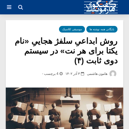
بایگانی همه نوشته ها
موسیقی کلاسیک
روش ابداعیِ سلفژ هجاییِ «نام
یکتا برای هر نت» در سیستم
دوی ثابت (۴)
هامون هاشمی
۳ آذر ۱۴۰۲
4 برچسب -