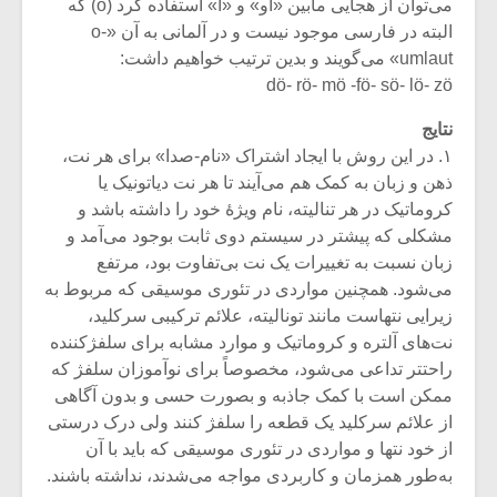
شیش و نیم»
موسیقی فی
می‌توان از هجایی مابین «او» و «اُ» استفاده کرد (ö) که
برگزار می 
البته در فارسی موجود نیست و در آلمانی به آن «o-
umlaut» می‌گویند و بدین ترتیب خواهیم داشت:
اگر نمی توانی
سکانسی به 
dö- rö- mö -fö- sö- lö- zö
مشهورترین باشی،
موسیقی فیلم 
بدنام ترین باش
نتایج
۱. در این روش با ایجاد اشتراک «نام-صدا» برای هر نت،
ذهن و زبان به کمک هم می‌آیند تا هر نت دیاتونیک یا
کروماتیک در هر تنالیته، نام ویژۀ خود را داشته باشد و
مشکلی که پیشتر در سیستم دوی ثابت بوجود می‌آمد و
زبان نسبت به تغییرات یک نت بی‌تفاوت بود، مرتفع
می‌شود. همچنین مواردی در تئوری موسیقی که مربوط به
زیرایی نتهاست مانند تونالیته، علائم ترکیبی سرکلید،
نت‌های آلتره و کروماتیک و موارد مشابه برای سلفژکننده
راحتتر تداعی می‌شود، مخصوصاً برای نوآموزان سلفژ که
ممکن است با کمک جاذبه و بصورت حسی و بدون آگاهی
از علائم سرکلید یک قطعه را سلفژ کنند ولی درک درستی
از خود نتها و مواردی در تئوری موسیقی که باید با آن
به‌طور همزمان و کاربردی مواجه می‌شدند، نداشته باشند.