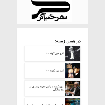
در همین زمینه:
انیو موریکونه – ۱
انیو موریکونه – ۲
موریکونه و اولین تجربه رهبری در
۷۸ سالگی