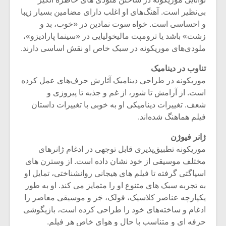
شیش و نیم»
موسیقی فی
برگزار می 
بی‌نظیر است. آهنگ‌‌های او اغلب دارای مضامین بسیار زیبا
و احساسی است. خواه سوت نمادین در «خوب، بد و
اگر نمی توانی
سکانسی به 
زشت» باشد یا ترومپت مالیخولیایی در «سینما پارادیزو»،
مشهورترین باشی،
موسیقی فیلم 
ملودی‌‌های موریکونه در سبک خاص او نقش اساسی دارند.
بدنام ترین باش
تناوب در دینامیک
موریکونه در طراحی دینامیک آثارش حرف‌های عمل کرده
است. از آرامش تا شور، از غم و جذبه تا پیروزی و
شعف. تغییرات دینامیکی او به خوبی با تغییرات داستان
فیلم هماهنگ شد‌ه‌اند.
ژانر فیوژن
موریکونه تطبیق‌پذیری قابل توجهی در ادغام ژانر‌های
مختلف موسیقی از خود نشان داده است. از وسترن ‌های
اسپاگتی گرفته تا فیلم ‌های هیجانی روانشناختی، تمایل او
به تجربه سبک ‌های متنوع او را متمایز می کند. او به طور
یکپارچه عناصر کلاسیک، فولک، جَز و موسیقی معاصر را
ادغام و ساخته‌های خود را طراحی کرده است، بازیگوشی
حرفه ای و متناسب با حال و هوای خاص هر فیلم‌.