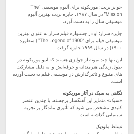
جوایز بریت: موریکونه برای آلبوم موسیقی “The
Mission” در سال ۱۹۸۷، جایزه بریت بهترین آلبوم
موسیقی سال را به دست آورد.
جایزه سزار: او در جشنواره فیلم سزار به عنوان بهترین
موسیقی فیلم برای “The Legend of 1900” (اسطوره
۱۹۰۰) در سال ۱۹۹۹ جایزه گرفت.
این تنها چند نمونه از جوایزی هستند که انیو موریکونه در
طول زندگی هنرمندانه و حرفه‌ایش و به دلیل مشارکت
‌های متنوع و تاثیرگذارش در موسیقی فیلم به دست آورده
است.
میکلوش روژا
موریس ژار
نگاهی به سبک در آثار موریکونه
«سبک» متمایز این آهنگساز برجسته، با چندین عنصر
کلیدی مشخص می شود که تأثیری ماندگار بر تجربه
سینمایی گذاشته است.
یادداشتی بر موسیقی
دوره آموزش
تسلط ملودیک
متن فیلم «متری
موسیقی بر
توانایی موریکونه در ساختن ملودی ‌های خاطره انگیز