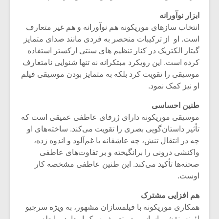
ابزار نوآورانه
انتخاب ساز‌های موریکونه هم نوآورانه و هم غیر متعارف
است. او از ترکیبات منحصر به فردی مانند صدای متمایز
گیتار الکتریک در کنار تنظیم ‌های سنتی ارکستر استفاده
کرده است. این رویکرد مبتکرانه نه تنها شنوایی نامتعارف
موسیقی را تقویت کرد بلکه به متمایز بودن موسیقی فیلم
او نیز کمک نمود.
طنین احساسی
موسیقی موریکونه دارای ژرفای عاطفی عمیقی است که
تأثیر داستان‌گویی بصری را تقویت می‌کند. ساخته‌‌های او
چه در انتقال تنش، چه عاشقانه یا غم‌آلود و اندوه زده،
واکنشی درونی را برانگیخته و بر تفاوت‌‌های عاطفی
صحنه‌‌ها تأکید می‌کند. این طنین عاطفی مشخصه کار
اوست.
هم افزایی مشترک
همکاری موریکونه با فیلمسازان مشهور، به ویژه سرجیو
لئونه، نقشی اساسی در تعریف سبک او دارد. رابطه