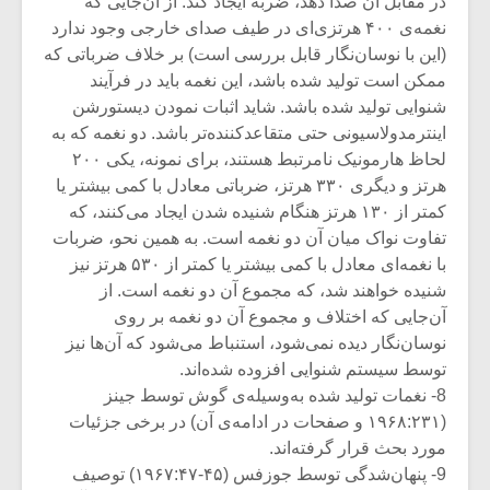
در مقابل آن صدا دهد، ضربه ایجاد کند. از آن‌جایی که
نغمه‌ی ۴۰۰ هرتزی‌ای در طیف صدای خارجی وجود ندارد
(این با نوسان‌نگار قابل بررسی است) بر خلاف ضرباتی که
ممکن است تولید شده باشد، این نغمه باید در فرآیند
شنوایی تولید شده باشد. شاید اثبات نمودن دیستورشن
اینترمدولاسیونی حتی متقاعدکننده‌تر باشد. دو نغمه که به
لحاظ هارمونیک نامرتبط هستند، برای نمونه، یکی ۲۰۰
هرتز و دیگری ۳۳۰ هرتز، ضرباتی معادل با کمی بیشتر یا
کمتر از ۱۳۰ هرتز هنگام شنیده شدن ایجاد می‌کنند، که
تفاوت نواک میان آن دو نغمه است. به همین نحو، ضربات
با نغمه‌ای معادل با کمی بیشتر یا کمتر از ۵۳۰ هرتز نیز
شنیده خواهند شد، که مجموع آن دو نغمه است. از
آن‌جایی که اختلاف و مجموع آن دو نغمه بر روی
نوسان‌نگار دیده نمی‌شود، استنباط می‌شود که آن‌ها نیز
توسط سیستم شنوایی افزوده شده‌اند.
8- نغمات تولید شده به‌وسیله‌ی گوش توسط جینز
(۱۹۶۸:۲۳۱ و صفحات در ادامه‌ی آن) در برخی جزئیات
مورد بحث قرار گرفته‌اند.
9- پنهان‌شدگی توسط جوزفس (۴۵-۱۹۶۷:۴۷) توصیف