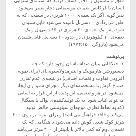
فلچر و مانسون (۱۹۳۳) کشف کردند که آستانه‌ی شنوایی
شیش و نیم»
موسیقی فی
برگزار می 
انسان با فرکانس نغمات موسیقایی دچار تغییر می‌شود.
بدین‌گونه، اگر یک نغمه‌ی ۱۰۰۰ هرتزی در سطحی که به
اگر نمی توانی
سکانسی به 
طور قراردادی ۰ دسی‌بل نامیده می‌شود قابل شنیدن
مشهورترین باشی،
موسیقی فیلم 
شود، پس یک نغمه‌ی ۳۰ هرتزی در ۶۵ دسی‌بل و یک
بدنام ترین باش
نغمه‌ی ۱۰ کیلوهرتزی در حدود ۱۰ دسی‌بل قابل شنیدن
می‌شود (باروگز، ۱۹۷۴:۱۵۰).
پی‌نوشت
7-اختلافاتی میان صداشناسان وجود دارد که چه
دیستورشن هارمونیک و اینترمدولاسیونی‌ای (برای نمونه،
افزودن تفاوت و نغمات اضافی) در نتیجه‌ی عدم تقارن
صماخ گوش یا مشخصه‌های دیگر مجرای شنیداری ایجاد
می‌شود. در هر وضعیتی، این پدیده از این قرار به آسانی
می‌تواند اثبات شود؛ به یک تولیدکننده‌ی نواک یا سیگنال
(که به لحاظ نظری موج‌های سینونسی خالص تولید
می‌کند و فاقد فراهنگ می‌باشد) و برای نمونه بر روی ۲۰۰
هرتز کوک شده، گوش داده می‌شود تا هنگامی که یک
نغمه‌ی دوم که کمی بالاتر یا پایینتر از ۴۰۰ هرتز می‌باشد