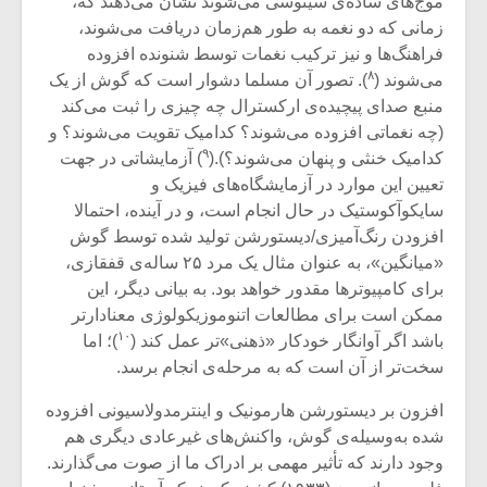
موج‌های ساده‌ی سینوسی می‌شوند نشان می‌دهند که،
زمانی که دو نغمه به طور هم‌زمان دریافت می‌شوند،
فراهنگ‌ها و نیز ترکیب نغمات توسط شنونده افزوده
۸
می‌شوند (
). تصور آن مسلما دشوار است که گوش از یک
منبع صدای پیچیده‌ی ارکسترال چه چیزی را ثبت می‌کند
(چه نغماتی افزوده می‌شوند؟ کدامیک تقویت می‌شوند؟ و
۹
کدامیک خنثی و پنهان می‌شوند؟).(
) آزمایشاتی در جهت
تعیین این موارد در آزمایشگاه‌های فیزیک و
سایکوآکوستیک در حال انجام است، و در آینده، احتمالا
افزودن رنگ‌آمیزی/دیستورشن تولید شده توسط گوش
«میانگین»، به عنوان مثال یک مرد ۲۵ ساله‌ی قفقازی،
برای کامپیوترها مقدور خواهد بود. به بیانی دیگر، این
ممکن است برای مطالعات اتنوموزیکولوژی معنادارتر
میکلوش روژا
موریس ژار
۱۰
باشد اگر آوانگار خودکار «ذهنی»تر عمل کند (
)؛ اما
سخت‌تر از آن است که به مرحله‌ی انجام برسد.
افزون بر دیستورشن هارمونیک و اینترمدولاسیونی افزوده
شده به‌وسیله‌ی گوش، واکنش‌های غیرعادی دیگری هم
یادداشتی بر موسیقی
دوره آموزش
وجود دارند که تأثیر مهمی بر ادراک ما از صوت می‌گذارند.
متن فیلم «متری
موسیقی بر