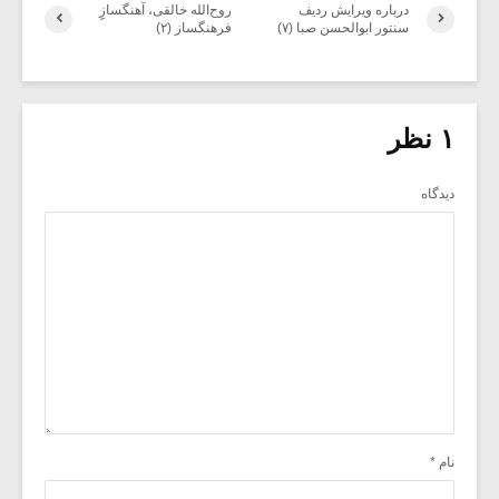
درباره ویرایش ردیف
روح‌الله خالقی، آهنگسازِِ
سنتور ابوالحسن صبا (۷)
فرهنگساز (۲)
۱ نظر
دیدگاه
نام
*