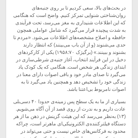
در بحث‌های بالا، سعی کردیم تا بر روی جنبه‌های
روان‌شناختی شنوایی تمرکز کنیم. واضح است که هنگامی
که این اطلاعات شنیداری به مغز می‌رسد، تحت فرآیندی
به شدت پیچیده قرار می‌گیرد که شامل عواملی همچون
حافظه و اصلاح مشخصه‌های اطلاعات می‌شود. «مردم تا
حدی می‌شنوند (و از آن باب می‌بینند) که انتظار دارند
بشنوند و ببینند.» (برگیژک ۱۹۵۸:۷۰) یکی از کارکرد‌های
دخیل در این فرآیند انتخاب، آغاز جنبه‌ی شرطی‌سازی در
ابتدای زندگی هر شخص است. هنگامی که یک کودک یاد
می‌گیرد تا صدای مادر خود و باقی اصوات دارای معنا در
زندگی خود را تشخیص دهد و همچنین یاد می‌گیرد تا به
اصوات نامربوط بی‌اعتنا باشد.
میکلوش روژا
موریس ژار
بسیاری از ما به یک سطح پس زمینه‌ی حدودا ۴۰ دسی‌بلی
عادت داریم و به ندرت از روی قصد از آن آگاه می‌شویم.
(۱۳) به‌نظر می‌رسد که این هیئت گزینش در ذهن ما از هر
دستگاه فیلترکننده‌ی الکترونیکی‌ای ماهرتر است، چراکه
یادداشتی بر موسیقی
دوره آموزش
محدود به فرکانس‌های خاص نیست و حتی می‌تواند در
متن فیلم «متری
موسیقی بر