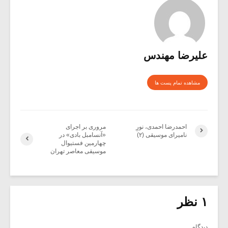
علیرضا مهندس
مشاهده تمام پست ها
احمدرضا احمدی، نورِ
مروری بر اجرای
نامیرای موسیقی (۲)
«آنسامبل بادی» در
چهارمین فستیوال
موسیقی معاصر تهران
۱ نظر
دیدگاه