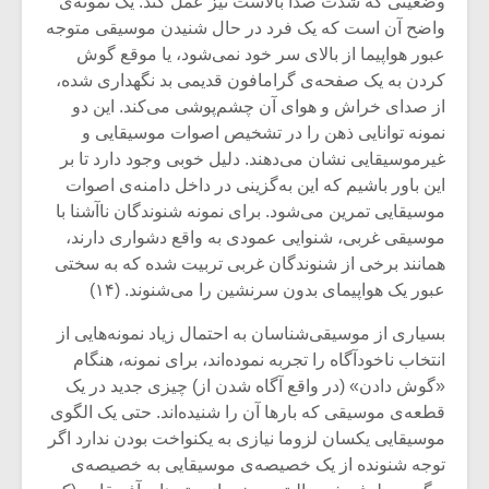
وضعیتی که شدت صدا بالاست نیز عمل کند. یک نمونه‌ی
شیش و نیم»
موسیقی فی
برگزار می 
واضح آن است که یک فرد در حال شنیدن موسیقی متوجه
عبور هواپیما از بالای سر خود نمی‌شود، یا موقع گوش
اگر نمی توانی
سکانسی به 
کردن به یک صفحه‌ی گرامافون قدیمی بد نگهداری شده،
مشهورترین باشی،
موسیقی فیلم 
از صدای خراش و هوای آن چشم‌پوشی می‌کند. این دو
بدنام ترین باش
نمونه توانایی ذهن را در تشخیص اصوات موسیقایی و
غیرموسیقایی نشان می‌دهند. دلیل خوبی وجود دارد تا بر
این باور باشیم که این به‌گزینی در داخل دامنه‌ی اصوات
موسیقایی تمرین می‌شود. برای نمونه شنوندگان ناآشنا با
موسیقی غربی، شنوایی عمودی به واقع دشواری دارند،
همانند برخی از شنوندگان غربی تربیت‌ شده که به سختی
عبور یک هواپیمای بدون سرنشین را می‌شنوند. (۱۴)
بسیاری از موسیقی‌شناسان به احتمال زیاد نمونه‌هایی از
انتخاب ناخودآگاه را تجربه نموده‌اند، برای نمونه، هنگام
«گوش دادن» (در واقع آگاه شدن از) چیزی جدید در یک
قطعه‌ی موسیقی که بارها آن را شنیده‌اند. حتی یک الگوی
موسیقایی یکسان لزوما نیازی به یکنواخت بودن ندارد اگر
توجه شنونده از یک خصیصه‌ی موسیقایی به خصیصه‌ی