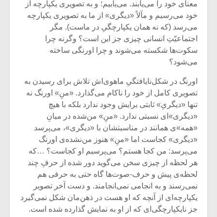
معنای خود را می‌یابند. می‌یابیم؛ و به تصویری یکپارچه از
خود می‌رسیم و مآلاً «دیگری» از ما به تصویری یکپارچه
می‌رسد (که نه همان یکپارچگیِ در ماست). مگر
اجتماعیّتِ انسانی چیزی جز این است؟ وگرنه چرا
سکوت‌ها شکسته می‌شوند و چرا اورنگی ساخته
می‌شود؟
اورنگ در شکل‌نایافتگیِ ماهوی‌اش تلاش برای رسیدن به
تصویری کامل از خود را ناکام می‌گذارد. «منِ» اورنگ نه
تنها «دیگریِ» ثابتی برایش وجود ندارد بلکه با هیچ
«دیگری»ای نسبتی ندارد. «منِ» من‌شده در میانِ
«همه»‌ی همانند در مناسبتشان با «دیگری»، می‌پرسد
«دیگری» کجاست اما «منِ» هنوز من‌نشده‌ی اورنگ
میکلوش روژا
موریس ژار
می‌پرسد: من کجا هستم؟ می‌پرسیم او کجاست؟ …که
هر لحظه از چیزی سخن می‌گوید دور شده از حرفِ چند
لحظه‌ی پیش و حرف-صوت‌ها گاه حتی به حرفی هم
نمی‌رسند و به انجامی نمی‌انجامند. و دست آخر تصویر
یکپارچه‌ای از آنچه که او هست در ذهن‌مان شکل نمی‌گیرد
یادداشتی بر موسیقی
دوره آموزش
متن فیلم «متری
موسیقی بر
جز نایکپارچگی‌ای که از او به نمایش گذارده شده است.