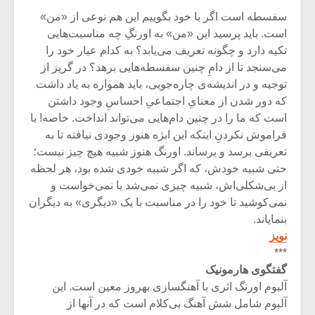
شیش و نیم»
موسیقی فی
برگزار می 
سفسطه است اگر با خود بگوییم این هم نوعی از «من»
است. باید پرسید این «من» به اورنگِ چه مناسبت‌هایی
اگر نمی توانی
سکانسی به 
تکیه دارد و چگونه تعریف می‌یابد؟ به کدام عیار خود را
مشهورترین باشی،
موسیقی فیلم 
می‌سنجد تا از دامِ چنین سفسطه‌هایی برهد؟ در گریز از
بدنام ترین باش
توجیه و در اندیشه‌ی چاره‌جویی، باید همواره به یاد داشت
که دور شدن از معنایِ اجتماعیِ احساسِ وجود داشتن
است که ما را در چنین دام‌هایی می‌تواند انداخت. خاصه! با
فراموش نکردنِ اینکه این ابژه هنوز وجودی نیافته تا به
تعریفی برسد و برساند. اورنگ هنوز شبیه هیچ چیز نیست؛
حتی شبیه خودش، که اگر شبیه خودی شده بود، هر لحظه
از بی‌شکلی‌اش، شبیه چیزی نمی‌شد یا نمی‌خواست و
نمی‌کوشید تا خود را در مناسبت با یک «دیگری» به دیگران
بنمایاند.
نویز
***
گفتگوی هارمونیک
آلبوم اورنگ اثری با آهنگسازی بهروز معین است. این
آلبوم شامل شش آهنگ بی‌کلام است که در آنها از