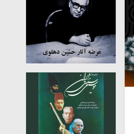
میکلوش روژا
موریس ژار