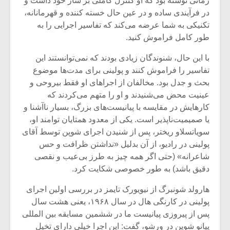
زمانی نوشته بود که او کنترل کاملی بر ساز خود داشت و
شیش و نیم»
موسیقی فی
برگزار می 
در فرآیندی ساده و در عین حال خسته کننده و قهرمانانه،
تکنیکی به شما عرضه می‌­کند که تفاسیر اجرایی را به
اگر نمی توانی
سکانسی به 
طور کامل فراموش کنید.
مشهورترین باشی،
موسیقی فیلم 
بدنام ترین باش
با این حال، شنوندگان زیادی بودند که نمی‌توانستند این
تفاسیر را فراموش کنند و پولینی برای مدت‌ها موضوع
بحث و جدل بود. مخالفان از اجراهای او فقط بی­روحی و
عینیت محض می‌­شنیدند و او را متهم می‌کردند که
کارهایش در مقایسه با پیانیست‌های بزرگ، بسیار ناآشنا و
یا صمیمیت­‌ناپذیر است. یکی از معدود همتایان توامند او،
سویاتسلاو ریختر، پس از شنیدن اجرای شوپن توسط آقای
پولینی در رادیو، از آن بدلیل «نداشتن ظرافت و حس
شاعرانه» (حتی اگر همه چیز به طرز بی‌عیب و نقصی
دقیق باشد) به طور خصوصی شکایت کرد.
هارولد شونبرگ از نیویورک تایمز در بررسی اولین اجرای
پولینی در کارنگی هال در سال ۱۹۶۸، یعنی هشت سال
پس از پیروزی پیانیست ما در ششمین مسابقه بین المللی
پیانو شوپن در ورشو، گفت: این اجرا خیلی دارای تخیل