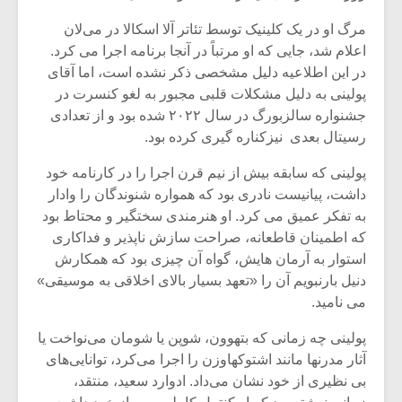
مرگ او در یک کلینیک توسط تئاتر آلا اسکالا در می‌لان
اعلام شد، جایی که او مرتباً در آنجا برنامه اجرا می‌ کرد.
در این اطلاعیه دلیل مشخصی ذکر نشده است، اما آقای
پولینی به دلیل مشکلات قلبی مجبور به لغو کنسرت در
جشنواره سالزبورگ در سال ۲۰۲۲ شده بود و از تعدادی
رسیتال بعدی نیزکناره گیری کرده بود.
پولینی که سابقه بیش از نیم قرن اجرا را در کارنامه خود
داشت، پیانیست نادری بود که همواره شنوندگان را وادار
به تفکر عمیق می‌ کرد. او هنرمندی سختگیر و محتاط بود
که اطمینان قاطعانه، صراحت سازش ناپذیر و فداکاری
استوار به آرمان هایش، گواه آن چیزی بود که همکارش
میکلوش روژا
موریس ژار
دنیل بارنبویم آن را «تعهد بسیار بالای اخلاقی به موسیقی»
می‌ نامید.
پولینی چه زمانی که بتهوون، شوپن یا شومان می‌­نواخت یا
آثار مدرنها مانند اشتوکهاوزن را اجرا می‌­کرد، توانایی­‌های
یادداشتی بر موسیقی
دوره آموزش
بی نظیری از خود نشان می‌­داد. ادوارد سعید، منتقد،
متن فیلم «متری
موسیقی بر