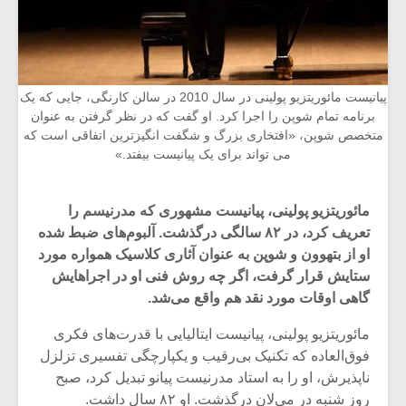
پیانیست مائوریتزیو پولینی در سال 2010 در سالن کارنگی، جایی که یک
برنامه تمام شوپن را اجرا کرد. او گفت که در نظر گرفتن به عنوان
متخصص شوپن، «افتخاری بزرگ و شگفت انگیزترین اتفاقی است که
می‌ تواند برای یک پیانیست بیفتد.»
مائوریتزیو پولینی، پیانیست مشهوری که مدرنیسم را
تعریف کرد، در ۸۲ سالگی درگذشت. آلبوم­‌های ضبط شده
او از بتهوون و شوپن به عنوان آثاری کلاسیک همواره مورد
ستایش قرار گرفت، اگر چه روش فنی او در اجراهایش
گاهی اوقات مورد نقد هم واقع می‌­شد.
مائوریتزیو پولینی، پیانیست ایتالیایی با قدرت‌های فکری
فوق‌العاده که تکنیک بی‌رقیب و یکپارچگی تفسیری تزلزل
ناپذیرش، او را به استاد مدرنیست پیانو تبدیل کرد، صبح
روز شنبه در می‌لان درگذشت. او ۸۲ سال داشت.