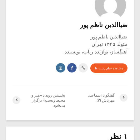
ضیاالدین ناظم پور
ضیاالدین ناظم پور
متولد ۱۳۴۵ تهران
آهنگساز، نوازنده رباب، نویسنده
مشاهده تمام پست ها
گفتگو با اسماعیل
نخستین رویداد «هنر و
مهرتاش (۳)
محیط زیست» برگزار
می‌شود
۱ نظر