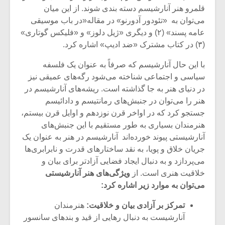
قلمرو هنر آنارشیسم دسته بندی شوند. از این میان
می‌توان به «تئودور آدورنو» در مقاله«در باب موسیقی
عامه پسند» (۲) و دیگری «ژیل دلوز» و «فلیکس گوتاری»
(۳) در کتاب مشترک «ضد ادیپ» اشاره کرد.
با این حال آنارشیسم که صرفاً به عنوان یک فلسفه
سیاسی و اجتماعی شناخته می‌شود رگه‌های عمیقی نیز
در دنیای هنر به جا گذاشته است. ریشه‌های آنارشیسم در
هنر را می‌توان در جنبش‌های رمانتیسم و دادائیسم
جستجو کرد که در اواخر قرن نوزدهم و اوایل قرن بیستم،
هنرمندان بسیاری به طور مستقیم با این جنبش‌های
آنارشیستی پیوند خورده‌اند آنارشیسم در هنر به عنوان یک
جریان خلاق و پویا، به نقد ساختارهای قدرت و نابرابری‌ها
میکلوش روژا
موریس ژار
می‌پردازد و به دنبال ایجاد فضایی آزادتر برای بیان و
خلاقیت هنری است. از
ویژگی‌های هنر آنارشیستی
می‌توان به
موارد زیر اشاره کرد:
تمرکز بر آزادی بیان و خلاقیت:
هنرمندان
یادداشتی بر موسیقی
دوره آموزش
متن فیلم «متری
موسیقی بر
آنارشیست به دنبال رهایی از قید و بندهای سانسور