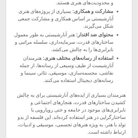
شیش و نیم»
موسیقی فی
و محدودیت‌های هنری هستند.
برگزار می 
مشارکت و همکاری:
بسیاری از پروژه‌های هنری
آنارشیستی بر اساس همکاری و مشارکت جمعی
اگر نمی توانی
سکانسی به 
مشهورترین باشی،
موسیقی فیلم 
شکل می‌گیرند.
بدنام ترین باش
محتوای ضد اقتدار:
هنر آنارشیستی به طور معمول
ساختارهای قدرت، سرمایه‌داری، سلسله مراتبی و
نابرابری‌ها را به چالش می‌کشد.
استفاده از رسانه‌های مختلف هنری:
هنرمندان
آنارشیست از طیف وسیعی از رسانه‌ها، از جمله
نقاشی، مجسمه‌سازی، موسیقی، تئاتر، سینما و
رسانه‌های دیجیتال استفاده می‌کنند.
هنرمندان بسیاری از ایده‌های آنارشیستی برای به چالش
کشیدن ساختارهای قدرت، هنجارهای اجتماعی و
نابرابری‌های موجود در جامعه و حتی رویارویی با
ساختارگرایی در هنر استفاده کرده‌اند. این فلسفه از بدو
تولد با هنر، به ویژه هنرهای تجسمی، موسیقی و ادبیات،
ارتباط داشته است.