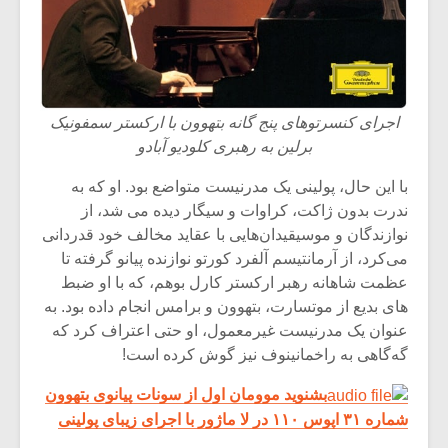
شیش و نیم»
موسیقی فی
برگزار می 
اگر نمی توانی
سکانسی به 
مشهورترین باشی،
موسیقی فیلم 
بدنام ترین باش
اجرای کنسرتوهای پنج گانه بتهوون با ارکستر سمفونیک
برلین به رهبری کلودیو آبادو
با این حال، پولینی یک مدرنیست متواضع بود. او که به
ندرت بدون ژاکت، کراوات و سیگار دیده می‌ شد، از
نوازندگان و موسیقیدان‌هایی با عقاید مخالف خود قدردانی
می‌کرد، از آرمانتیسم آلفرد کورتو نوازنده پیانو گرفته تا
عظمت شاهانه رهبر ارکستر کارل بوهم، که با او ضبط
های بدیع از موتسارت، بتهوون و برامس انجام داده بود. به
عنوان یک مدرنیست غیرمعمول، او حتی اعتراف کرد که
گه‌گاهی به راخمانینوف نیز گوش کرده است!
بشنوید موومان اول از سونات پیانوی بتهوون
شماره ۳۱ اپوس ۱۱۰ در لا ماژور با اجرای زیبای پولینی