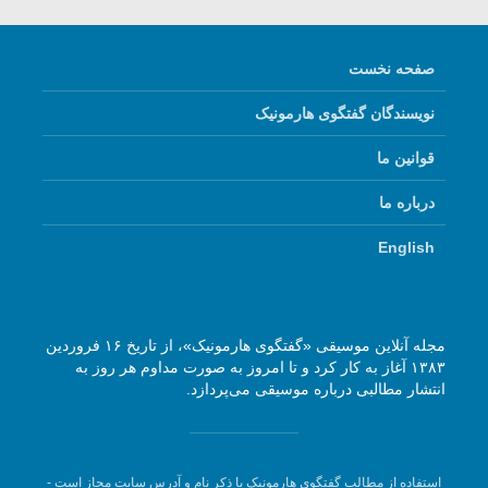
صفحه نخست
نویسندگان گفتگوی هارمونیک
قوانین ما
درباره ما
English
مجله آنلاین موسیقی «گفتگوی هارمونیک»، از تاریخ ۱۶ فروردین
۱۳۸۳ آغاز به کار کرد و تا امروز به صورت مداوم هر روز به
انتشار مطالبی درباره موسیقی می‌پردازد.
استفاده از مطالب گفتگوی هارمونیک با ذکر نام و آدرس سایت مجاز است -