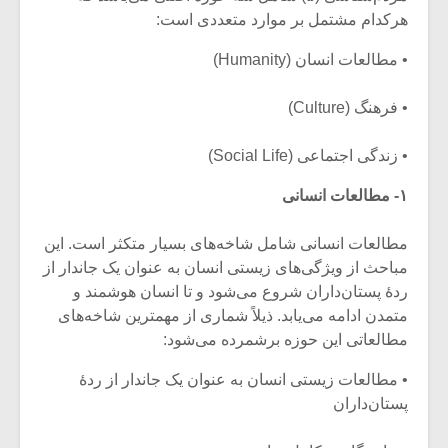
شیش و نیم»
موسیقی فی
هرکدام مشتمل بر موارد متعددی است:
برگزار می 
• مطالعات انسان (Humanity)
اگر نمی توانی
سکانسی به 
مشهورترین باشی،
موسیقی فیلم 
بدنام ترین باش
• فرهنگ (Culture)
• زندگی اجتماعی (Social Life)
۱- مطالعات انسانی
مطالعات انسانی شامل شاخه‌های بسیار متکثر است. این
مباحث از ویژگی‌های زیستی انسان به عنوان یک جاندار از
ردۀ پستان‌داران شروع می‌شود و تا انسان هوشمند و
متمدن ادامه می‌یابد. ذیلاً شماری از مهمترین شاخه‌های
مطالعاتی این حوزه برشمرده می‌شود:
• مطالعات زیستی انسان به عنوان یک جاندار از ردۀ
پستان‌داران