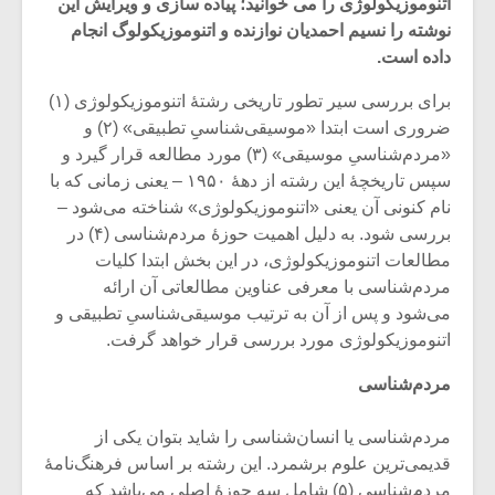
اتنوموزیکولوژی را می خوانید؛ پیاده سازی و ویرایش این
نوشته را نسیم احمدیان نوازنده و اتنوموزیکولوگ انجام
داده است.
برای بررسی سیر تطور تاریخی رشتۀ اتنوموزیکولوژی (۱)
ضروری است ابتدا «موسیقی‌شناسیِ‌ِ تطبیقی» (۲) و
«مردم‌شناسیِ موسیقی» (۳) مورد مطالعه قرار گیرد و
سپس تاریخچۀ این رشته از دهۀ ۱۹۵۰ – یعنی زمانی که با
نام کنونی آن یعنی «اتنوموزیکولوژی» شناخته می‌شود –
بررسی شود. به دلیل اهمیت حوزۀ مردم‌شناسی (۴) در
مطالعات اتنوموزیکولوژی، در این بخش ابتدا کلیات
مردم‌شناسی با معرفی عناوین مطالعاتی آن ارائه
می‌شود و پس از آن به ترتیب موسیقی‌شناسیِ تطبیقی و
اتنوموزیکولوژی مورد بررسی قرار خواهد گرفت.
میکلوش روژا
موریس ژار
مردم‌شناسی
مردم‌شناسی یا انسان‌شناسی را شاید بتوان یکی از
یادداشتی بر موسیقی
دوره آموزش
قدیمی‌ترین علوم برشمرد. این رشته بر اساس فرهنگ‌نامۀ
متن فیلم «متری
موسیقی بر
مردم‌شناسی (۵) شامل سه حوزۀ اصلی می‌باشد که