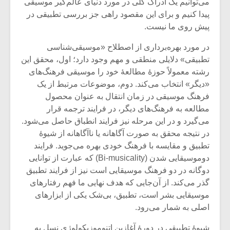
می‌توانیم یک ادراک کلی در مورد دنیای عالم‌گیر موسیقی
پیدا کنیم و برای این مقصود راهی جز بررسی تطبیقی در
پیش ‌روی ما نیست.
در مورد بهره‌برداری از اصطلاح «موسیقی‌شناسی
تطبیقی» دلایلی منطقی و مهم وجود دارد؛ اول، محقق این
رشته معمولاً حوزۀ مطالعۀ خود را موسیقی فرهنگ‌های
«دیگر» انتخاب می‌کند. دوم، موضوعات مرتبط از یک
فرهنگ موسیقی در زمان انتقال به عنوان محصول
مطالعه به فرهنگ‌های دیگر، در فرایند ترجمه قرار
می‌گیرد و در این مرحله نیز فرایند انطباق حاصل می‌شود.
در نتیجه محقق به صورت آگاهانه یا ناآگاهانه از شیوۀ
تطبیق و مقایسه با فرهنگ خودی بهره می‌جوید. فرایند
دوموسیقایی شدن (Bi-musicality) که عبارت از توانایی
دوگانه در دو فرهنگ موسیقایی است نیز از فرایند تطبیق
گذر می‌کند. از آن‌جایی که هدف نهایی ما فهم رفتارهای
موسیقایی بشر است، تطبیق، بی‌شک یکی از ابزارهای
اصلی به شمار می‌رود.
شیوۀ تطبیقی در دورۀ آغازین اتنوموزیکولوژی نسل به