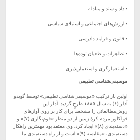
• داد و ستد و مبادله
• ارزش‌های اجتماعی و استیلای سیاسی
• قانون و فرایند دادرسی
• تظاهرات و طغیان توده‌ها
• استعمارگری و استعمارپذیری
موسیقی‌شناسی تطبیقی
اولین بار ترکیب «موسیقی‌شناسی تطبیقی» توسط گویدو
آدلر (۶) به سال ۱۸۸۵ طرح گردید. آدلر این
روش‌مطالعاتی را مشخصاً برای کار بر روی آوازهای
فولکلور مردم کرۀ زمین از دو منظر «قوم‌نگار‌ی (۷)» و
«دسته‌بندی (۸)» ایجاد کرد. وی معتقد بود مهمترین راهکار
دسته‌بندی، «مقایسه (۹)» است و از راه دسته‌بندی ما