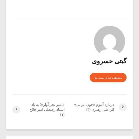
گیتی خسروی
مشاهده تمام پست ها
درباره آلبوم «خون ایرانی»
«امیر بحر آواز»؛ به یاد
اثر علی رهبری (۳)
استاد رجبعلی امیر فلاح
(۱)