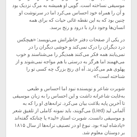
موسیقی نساخته است. گویی او همیشه به مرگ نزدیک بود
و آن را همراه خود احساس می‌کرد اما در سرنوشت او
چنین بود که به این نقطه غائی حیات که برای همه
انسان‌ها وجود دارد با درود و رنج برسد.
در یکی از صفحات دفتر خاطراتش می‌نویسد: «هیچکس
درد دیگران را درک نمی‌کند و خوشی دیگران را در
نمی‌یابند همه فکر می‌کنند همدیگر را می‌شناسند و خوب
می‌فهمند اما هرگز به درستی با هم مواجه نمی‌شوند و از
پهلوی هم می‌گذرند. آه ای رنج بزرگ چه کسی تو را
شناخته است؟»
شوبرت شاعر و نویسنده نبود اما احساس و طبعی
میکلوش روژا
موریس ژار
به‌غایت شاعرانه داشت و این احساس را به زبان موسیقی
تا آخرین پایه بلاغت بیان می‌کرد. ترانه‌های او را که به
آلمانی لید (Lied) می‌گویند، باید نمونه کاملی از تلفیق شعر
و موسیقی دانست. شوبرت استادِ «لید» یا چنانکه گفته‌اند
«پادشاه لید» بود. نبوغ او در تصنیف ترانه‌ها از سال ۱۸۱۵
یادداشتی بر موسیقی
دوره آموزش
متن فیلم «متری
موسیقی بر
بر دوستان معلوم شد.