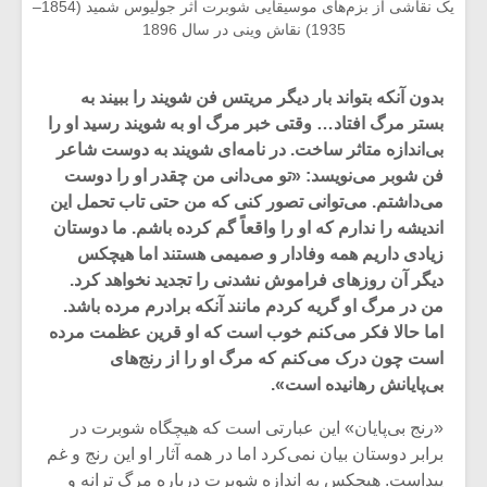
یک نقاشی از بزم‌های موسیقایی شوبرت اثر جوليوس شميد (1854–
1935) نقاش وینی در سال 1896
بدون آنکه بتواند بار دیگر مریتس فن شویند را ببیند به
بستر مرگ افتاد… وقتی خبر مرگ او به شویند رسید او را
بی‌اندازه متاثر ساخت. در نامه‌ای شویند به دوست شاعر
فن شوبر می‌نویسد: «تو می‌دانی من چقدر او را دوست
می‌داشتم. می‌توانی تصور کنی که من حتی تاب تحمل این
اندیشه را ندارم که او را واقعاً گم کرده باشم. ما دوستان
زیادی داریم همه وفادار و صمیمی هستند اما هیچکس
دیگر آن روزهای فراموش نشدنی را تجدید نخواهد کرد.
من در مرگ او گریه کردم مانند آنکه برادرم مرده باشد.
اما حالا فکر می‌کنم خوب است که او قرین عظمت مرده
است چون درک می‌کنم که مرگ او را از رنج‌های
بی‌پایانش رهانیده است».
«رنج بی‌پایان» این عبارتی است که هیچگاه شوبرت در
برابر دوستان بیان نمی‌کرد اما در همه آثار او این رنج و غم
پیداست. هیچکس به اندازه شوبرت درباره مرگ ترانه و