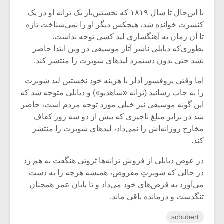
شیش و نیم»
موسیقی فی
برگزار می 
با این‌حال تا سال ۱۸۱۹ که نخستین‌بار یک ترانه او در یک
کنسرت خوانده شد، هیچکس دیگر او را نمی‌شناخت تازه
اگر نمی توانی
سکانسی به 
تا آن زمان به آهنگسازی لید کسی توجه نداشت.
مشهورترین باشی،
موسیقی فیلم 
بطوری‌که دیابلی ناشر آثار موسیقی در وین ابتدا حاضر
بدنام ترین باش
نشد حتی بدون دستمزد لیدهای شوبرت را منتشر کند.
اما وقتی پروفسور ادلر با هزینه خود نخستین لید شوبرت
را به چاپ رسانید (ترانه «شاهدیو») و دیابلی متوجه شد که
این گونه موسیقی نیز خیلی مورد توجه مردم است، حاضر
شد در برابر مبلغ ناچیزی که بیش از دو سه روز کفاف
مخارج روزانه‌اش را نمی‌داد، لیدهای شوبرت را منتشر
کند.
در عوض دیابلی از فروش ترانه‌ها ثروتی هنگفت به هم زد
در حالی که شوبرتِ مقروض، همیشه هرچه را به دست
می‌آورد به قرض‌های خود می‌داد و تا پایان عمر همچنان
تنگدست و درمانده باقی ماند.
schubert