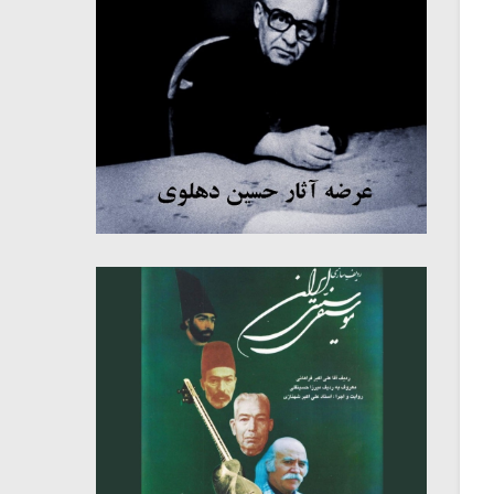
میکلوش روژا
موریس ژار