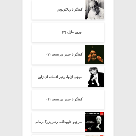
گفتگو با ویلالوبوس
لورین مازل (۲)
گفتگو با جیمز دپریست (۲)
سیجی اُزاوا، رهبر افسانه ای ژاپن
گفتگو با جیمز دپریست (۴)
سرجیو چلیبیداکه، رهبر بزرگ رمانی