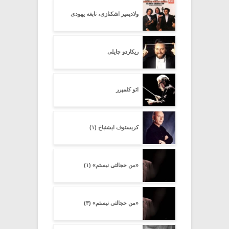
ولادیمیر اشکنازی، نابغه یهودی
ریکاردو چایلی
اتو کلمپرر
کریستوف ایشنباخ (۱)
«من خجالتی نیستم» (۱)
«من خجالتی نیستم» (۳)