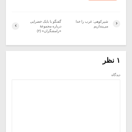
شیرکوهی: غرب را خدا
گفتگو با بابک خضرایی
می‌پنداریم
درباره مجموعۀ
«رامشگران» (۲)
۱ نظر
دیدگاه