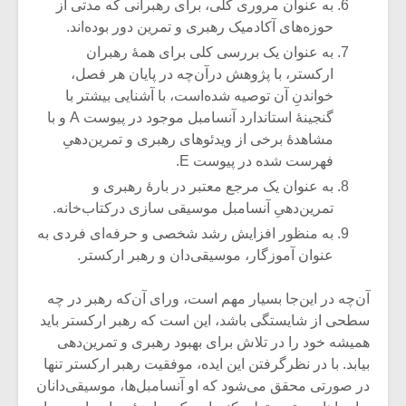
شیش و نیم»
موسیقی فی
به عنوان مروری کلی، برای رهبرانی که مدتی از
برگزار می 
حوزه‌های آکادمیک رهبری و تمرین دور بوده‌اند.
به عنوان یک بررسی کلی برای همۀ رهبران
اگر نمی توانی
سکانسی به 
ارکستر، با پژوهش درآن‌چه در پایان هر فصل،
مشهورترین باشی،
موسیقی فیلم 
بدنام ترین باش
خواندنِ آن توصیه شده‌است، با آشنایی بیشتر با
گنجینۀ استاندارد آنسامبل موجود در پیوست A و با
مشاهدۀ برخی از ویدئوهای رهبری و تمرین‌دهیِ
فهرست شده در پیوست E.
به عنوان یک مرجع معتبر در بارۀ رهبری و
تمرین‌دهیِ آنسامبل موسیقی سازی درکتاب‌خانه.
به منظور افزایش رشد شخصی و حرفه‌ای فردی به
عنوان آموزگار، موسیقی‌دان و رهبر ارکستر.
آن‌چه در این‌جا بسیار مهم است، ورای آن‌که رهبر در چه
سطحی از شایستگی باشد، این است که رهبر ارکستر باید
همیشه خود را در تلاش برای بهبود رهبری و تمرین‌دهی
بیابد. با در نظرگرفتن این ایده، موفقیت رهبر ارکستر تنها
در صورتی محقق می‌شود که او آنسامبل‌ها، موسیقی‌دانان