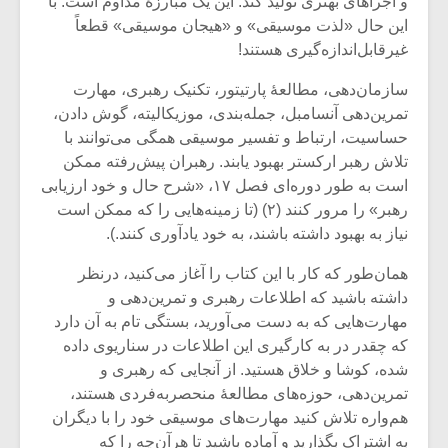
و اجراهای بهتری تولید کند. این یک مبارزۀ مداوم است. با
این حال «لذت موسیقی» و «هیجان موسیقی» قطعاً
غیرقابل‌اندازه‌گیری هستند!
سازمان‌دهی، مطالعۀ پارتیتور، تکنیک رهبری، مهارت‌
تمرین‌دهی آنسامبل، جمله‌بندی، موزیکالیته، گوش دادن،
حساسیت، ارتباط و تفسیر موسیقی همگی می‌توانند با
تلاش رهبر ارکستر بهبود یابند. رهبران پیش‌رفته ممکن
است به طور دوره‌ای فصل ۱۷، «شرح حال و خود ارزیابی
رهبر» را مرور کنند (۲) (تا زمینه‌هایی را که ممکن است
نیاز به بهبود داشته باشند، به خود یادآوری کنند.).
همان‌طور که کار با این کتاب را آغاز می‌کنید، درنظر
داشته باشید که اطلاعات رهبری و تمرین‌دهی و
مهارت‌هایی که به دست می‌آورید، بستگی تام به آن دارد
که چقدر در به کارگیری این اطلاعات در سناریوی داده
شده، کوشا و خلاق هستید. از آنجایی که رهبری و
تمرین‌دهی، حوزه‌های مطالعۀ منحصربه‌فردی هستند،
هم‌واره تلاش کنید مهارت‌های موسیقی خود را با دیگران
به اشتراک بگذارید و آماده باشید تا هرآن‌چه را که