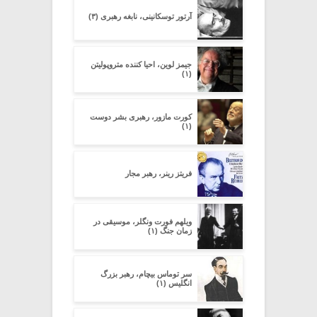
آرتور توسکانینی، نابغه رهبری (۳)
جیمز لوین، احیا کننده متروپولیتن
(۱)
کورت مازور، رهبری بشر دوست
(۱)
فریتز رینر، رهبر مجار
ویلهم فورت ونگلر، موسیقی در
زمان جنگ (۱)
سر توماس بیچام، رهبر بزرگ
انگلیس (۱)