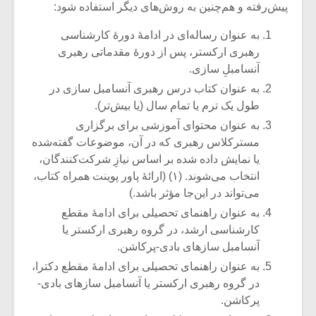
پیش‌رفته و هم‌چنین به روش‌های دیگر استفاده شود:
به عنوان رساله‌ای در ادامۀ دورۀ کارشناسی
رهبری ارکستر، پس از دورۀ مقدماتی رهبری
آنسامبلِ سازی.
به عنوان کتاب درس رهبری آنسامبل سازی در
طول یک ترم یا تمام سال (یا بیش‌تر).
به عنوان محتوای آموزشی برای برگزاری
مسترکلاس‌ رهبری که در آن، موضوعات گفته‌شده
یا نمایش داده شده‌ بر اساس نیازِ شرکت‌کنندگان،
انتخاب می‌شوند. (۱) (ارائۀ پاور پوینت همراه کتاب،
می‌تواند در این‌جا مؤثر باشد.)
به عنوان راهنمای تحصیلی برای ادامۀ مقطع
میکلوش روژا
موریس ژار
کارشناسی ارشد، در گروه رهبری ارکستر یا
آنسامبل سازهای بادی-پرکاشن.
به عنوان راهنمای تحصیلی برای ادامۀ مقطع دکترا،
در گروه رهبری ارکستر یا آنسامبل سازهای بادی-
یادداشتی بر موسیقی
دوره آموزش
پرکاشن.
متن فیلم «متری
موسیقی بر