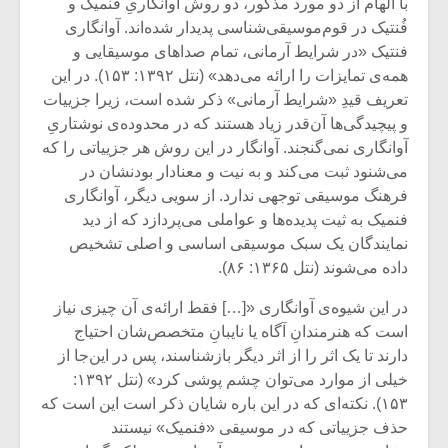
با الهام از دو مورد مذکور، دو روش آوانگاریِ فُنمیک و
فُنتیک در قوم‌موسیقی‌شناسی پدیدار شده‌اند. آوانگاری
فنتیک «در شرایط آرمانی، تمام صداهای موسیقایی و
همه‌ی تمایزات را ارائه می‌دهد» (نتل ۱۳۹۲: ۱۵۳). در این
تعریف قیدِ «شرایط آرمانی» ذکر شده است، زیرا جزییات
و پیچیدگی‌ها آن‌قدر زیاد هستند که در محدوده‌ی نوشتاریِ
آوانگاری نمی‌گنجند. آوانگار در این روش هر جزییاتی را که
می‌شنود ثبت می‌کند و به نیت و معنادار بودنشان در
فرهنگ موسیقی توجهی ندارد. از سویی دیگر، آوانگاری
فنمیک به ثیت پدیده‌ها و عواملی می‌پردازد که از دید
نمایندگان یک سبک موسیقی اساسی و اصلی تشخیص
داده می‌شوند (نتل ۱۳۶۵: ۸۶).
در این شیوه‌ی آوانگاری «[…] فقط ارائه‌ی آن چیزی نیاز
است که هنرمندانِ آگاه یا نایبانِ متخصص‌شان احتیاج
دارند تا یک اثر را از اثر دیگر بازشناسند، پس در این‌جا از
خیلی از موارد می‌توان چشم پوشی کرد» (نتل ۱۳۹۲:
۱۵۳). نکته‌ای که در این باره شایان ذکر است این است ‌که
حذف جزییاتی که در موسیقی «فنمیک» نیستند