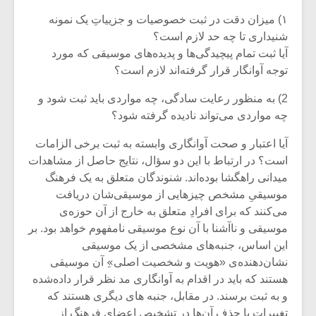
۱) میزان دقت در ثبت خصوصیات و جزییاتِ یک نمونه
شنیداری تا چه حد لازم است؟
آیا ثبت تمام پیچیدگی‌ها و پدیده‌های موسیقی که مورد
توجه آوانگار قرار گرفته‌اند لازم است؟
2) به منظور رعایت سادگی، چه مواردی باید ثبت شود و
چه مواردی می‌تواند نادیده گرفته شود؟
آیا اعتبار و صحت آوانگاری وابسته به ثبت برخی الزامات
است؟ در ارتباط با این دو سؤال، نتایج حاصل از مشاهدات
میدانی راهگشا بوده‌اند. شنوندگان متعلق به یک فرهنگ
موسیقیِ مشخص چیزهایی از موسیقی‌شان دریافت
می‌کنند که برای افرادِ متعلق به خارج از آن حوزه‌ی
میکلوش روژا
موریس ژار
موسیقی و ناآشنا با آن نوع موسیقی نامفهوم خواهد بود. بر
این اساس، جنبه‌های مشخصی از یک موسیقی
نشان‌دهنده‌ی «هویت و شخصیت اصلی»ِ آن موسیقی
هستند که باید در اقدام به آوانگاری مد نظر قرار داده‌شده
یادداشتی بر موسیقی
دوره آموزش
و به ثبت برسند. در مقابل، جنبه ‌های دیگری هستند که
متن فیلم «متری
موسیقی بر
تغییرات یا حذف آن‌ها در تشخیصِ اعضایِ فرهنگ از