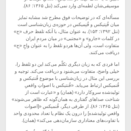
شیش و نیم»
موسیقی فی
موسیقی‌شان لطمه‌ای وارد نمی‌کند (نتل ۱۳۶۵: ۸۶).
برگزار می 
مسأله‌ای که در توضیحات فوق مطرح شد مشابه تمایز
اگر نمی توانی
سکانسی به 
مشهورترین باشی،
موسیقی فیلم 
میان فُنِتیکس و فُنِمیکس در حوزه‌ی زبان‌شناسی است
بدنام ترین باش
(نتل ۱۳۹۲: ۱۵۳). به عنوان مثال، با آنکه تلفظ حرف «ج»
در کلمات «جارو» و «مجتبی» در میان مردمِ ایران
متفاوت است، ولی آن‌ها هردو تلفظ را به عنوان واجِ «ج»
دریافت می‌کنند.
اما فردی که به زبان دیگری تکلّم می‌کند این دو تلفظ را،
خیلی واضح، متفاوت می‌شنود و دریافت می‌کند. توجیه و
بررسی این مثال در زبان‌شناسی با موضوع فُنتیکس و
فُنمیکس ارتباط می‌یابد. «فُنتیکس با اصواتِ واقعیِ
تولیدشده سروکار دارد» (همان) و «عبارت است از
شناخت صداهای گفتاری به همان‌گونه که ظاهر می‌شوند»
(نتل ۱۳۶۵: ۸۶). از طرفی دیگر، فُنمیکس «[اصوات
واقعیِ تولیدشده] را درون یک نظام یا تعداد محدودی واحد
با تفاوت‌های معناداری سازمان‌دهی می‌کند» (همان).