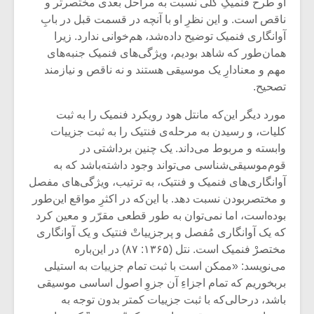
او طرح فنمیکِ کلی نسبت به مراحل بعدی مختصرتر و
ناقص است. و این نظرِ او با آنچه در قسمت قبل در بابِ
آوانگاری فنمیک توضیح داده‌شد، هم‌خوانی ندارد. زیرا
همان‌طور که شاهد بودیم، ویژگی‌های فنمیک جنبه‌های
مهم و معنادارِ یک موسیقی هستند و نه ناقص و نیازمند
تصحیح.
مورد دیگر این‌که مانتل هود رویکرد فنمیک را به ثبت
کلیات، و رسیدن به مرحله‌ی فنتیک را به ثبت جزییات
وابسته و مربوط می‌داند. یک چنین برداشتی در
قوم‌موسیقی‌شناسی می‌تواند وجود داشته‌باشد که به
آوانگاری‌های فنمیک و فنتیک، به ترتیب، ویژگی‌های مفصل
و مختصربودن نسبت ‌دهد. با این‌که در اکثرِ مواقع این‌طور
بوده‌است، اما نمی‌توان به طور قطعی مقرّر و معین کرد
میکلوش روژا
موریس ژار
که یک آوانگاری مُفصل و پرجزییاتْ فنتیک و یک آوانگاری
مختصرْ فنمیک است. نتل (۱۳۶۵: ۸۷) در این‌باره
می‌نویسد: «ممکن است با ثبت تمام جزییات به استیلی
بربخوریم که تمام اجزاءِ آن جزوِ اصول اساسی موسیقی
یادداشتی بر موسیقی
دوره آموزش
باشد، درحالی‌که با ثبت جزییات کمتر بدون توجه به
متن فیلم «متری
موسیقی بر