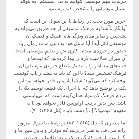
شیش و نیم»
موسیقی فی
جزییات مهم موسیقی نتوانیم به یک “سیستم” که بتواند
برگزار می 
استیل موسیقی را مشخص کند برسیم».
اگر نمی توانی
سکانسی به 
آخرین موردِ بحث در ارتباط با این سوال این است که
مشهورترین باشی،
موسیقی فیلم 
آوانگارِ ناآشنا به فرهنگِ موسیقی از چه طریق می‌تواند به
بدنام ترین باش
تشخیص و تمایز میان ویژگی‌های فنتیک و فنمیکِ آن
موسیقی نائل آید؟ آیا مانتل هود به دلیل مدت زمان زیاد
حضور در حوزه‌ی میدان کاری‌اش و تعلیمِ موسیقی آن‌جا،
آن میزان صلاحیت لازم را پیدا کرده‌بود که نیت‌ها و
جنبه‌های معنادار را مانند یک مُطلع خبره‌ی موسیقیِ آن
فرهنگ تشخیص دهد؟ یا این که باید به هشدار یاب کونست
توجه کرد که می‌گوید: «یک آوانویس قادر نخواهد بود این
نکته را توضیح بدهد که آیا اجرای یک قطعه توسط یکی از
مردم فرهنگ کم‌سواد همان‌گونه است که می‌بایستی
باشد. پس بدین ترتیب آوانویس قادر نخواهد بود تا به
مفهوم “فونمیک” […] دست یابد» (نتل ۱۳۶۵: ۹۰).
اما معیاری که نتل (۱۳۶۵: ۸۴) در رابطه با سوال مزبور
ارائه می‌دهد، به نظر می‌رسد که مؤثرتر و بدون هیچ اما و
اگر است. او «به کارگیری یک منبع اطلاعاتی خبره در