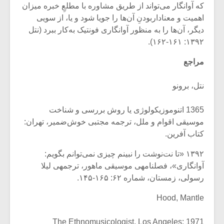
که آوانگار می‌تواند از طریق مشاوره با مطلعِ خبره میزان
اهمیت و معناداربودنِ آن‌ها را جویا شود و یا، از سویی
دیگر، آن‌ها را به منظور آوانگاری فونتیک به‌کار ببرد (نتل
۱۳۹۲: ۱۶۱-۱۶۲).
مراجع
نتل، برونو
1365 اتنوموزیکولوژی یا روش بررسی و شناخت
موسیقی اقوام و ملل، ترجمه‏ مجتبی خوش‌ضمیر، تهران:
کتاب آفرین.
۱۳۹۲ «تا نت‌نوشت را نبینم چیزی نمی‌توانم بگویم:
آوانگاری»، فصلنامه‏ی موسیقی ماهور، ترجمه‏ی لیلا
رسولی، زمستان، شماره‏ ۶۲: ۱۴۵-۱۶۵.
Hood, Mantle
1971 The Ethnomusicologist, Los Angeles: