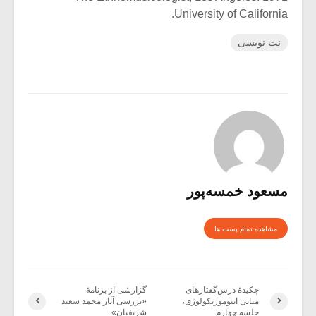
University of California.
نت نویسی
مسعود خمسه‌پور
مشاهده تمام پست ها
چکیدۀ درس‌گفتارهای
گزارشی از برنامۀ
مبانی اتنوموزیکولوژی،
«بررسی آثار محمد سعید
جلسه چهارم
شریفیان»