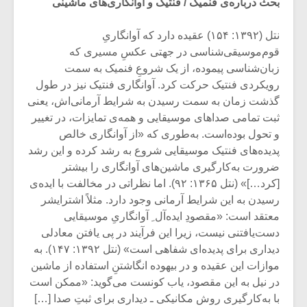
بحث درباره‌ی فُنمیک / فُنتیک و آوانگاری‌های ماشینی
نتل (۱۳۹۲: ۱۵۴) عقیده دارد که آوانگاریِ
قوم‌موسیقی‌شناسی در جهتی عکسِ مسیری که
زبان‌شناسی پیموده، از یک شروعِ فنمیک به سمت
رویکردی فنتیک حرکت کرد. آوانگاری فنتیک نیز در طول
گذشت زمان به سمت رسیدن به شرایط آرمانی‌اش، یعنی
ثبت تمامی صداهای موسیقایی و همه‌ی تمایزات، در تغییر
و تحول بوده‌است. به‌طوری‌ که «از آوانگاری خالص
پدیده‌های فنتیک موسیقایی شروع به رشد کرده و این رشد
ضرورت به‌کارگیری ماشین‌های آوانگاری را بیشتر
[کرد…]» (نتل ۱۳۶۵: ۹۲). اما نظراتی در مخالفت با ایده‌ی
رسیدن به این شرایط آرمانی وجود دارد. مثلاً اشترایشر
میکلوش روژا
موریس ژار
معتقد است: «مقصودِ ایده‌آل ِ آوانگاریِ موسیقایی
دست‌یافتنی نیست، زیرا این فرآیند در پی یافتن معادلی
دیداری برای پدیده‌ای شفاهی است» (نتل ۱۳۹۲: ۱۴۷). به
موازات این عقیده و در بیهوده‌ انگاشتنِ استفاده از ماشین
یادداشتی بر موسیقی
دوره آموزش
در نیل به این مقصود، یاب کونست می‌گوید: «ممکن است
متن فیلم «متری
موسیقی بر
با به‌کارگیری روش مکانیکی ـ دیداری برای ثبتِ صدا […]