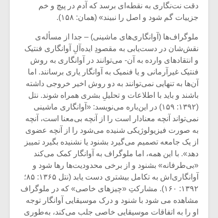
شیش و نیم»
موسیقی فی
دقت نت‌نگاری به نقطه‌ای برسد که آدم در پیچ و خم
برگزار می 
جزییات گم شود و اصل را نبیند» (همان: ۱۵۸).
اگر نمی توانی
سکانسی به 
ملوگراف‌ها (آوانگاری‌های ماشینی) – جدا از مسأله‌ی
مشهورترین باشی،
موسیقی فیلم 
نقش‌شان در دست‌یابی به مقصودِ ایده‌آلِ آوانگاری فنتیک
بدنام ترین باش
و انتقادهای وارده به آن- می‌توانند در آوانگاری به روش
فنتیک غیرآرمانی و یا فنمیک به آوانگار یاری برسانند. اما
آن‌ها به تنهایی نمی‌توانند به دو روش اخیر خروجی داشته
‌باشند و باید با اطلاعات و تحلیلِ بشری همراه شوند. نتل
(۱۳۹۲: ۱۵۹) در این‌باره می‌نویسد: «آوانگاری ماشینی
نمی‌تواند آنچه معنادار است را از آنچه بی‌معنا است، آنچه
به صورت فیزیولوژیکی شنیده می‌شود را از آنچه عضوی
از یک جامعه تصمیم می‌گیرد بشنود یا نشنیده بگیرد تمییز
دهد». با این همه، اما ملوگراف به آوانگار کمک می‌کند
«بی‌طرفانه» بشنود و از برخی محدودیت‌ها رها شود و
آوانگاری‌اش به تکامل بیشتری دست یابد (نتل ۱۳۶۵: ۸۵؛
۱۳۹۲: ۱۶۰). مشارکتِ «چیزهای خاصی» که در ملوگراف
مشاهده می شود با شنود و درک موسیقایی آوانگار توجه
او را به اتفاقات موسیقایی خاصی جلب می‌کند، به‌طوری