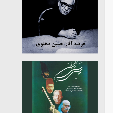
میکلوش روژا
موریس ژار