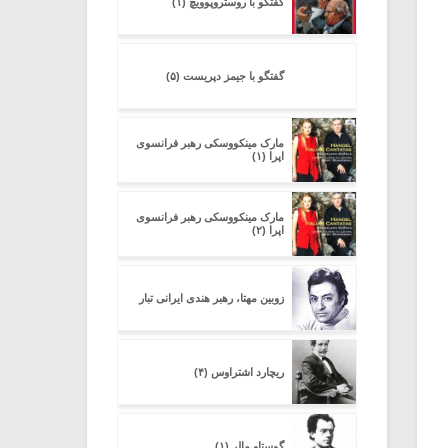
گفتگو با روستروپوویچ (۱)
گفتگو با جیمز دپریست (۵)
مارک مینکووسکی رهبر فرانسوی
اپرا (۱)
مارک مینکووسکی رهبر فرانسوی
اپرا (۲)
زوبین مهتا، رهبر هندی ایرانی تبار
ریچارد اشتراوس (۴)
گوستاو مالر (۱)