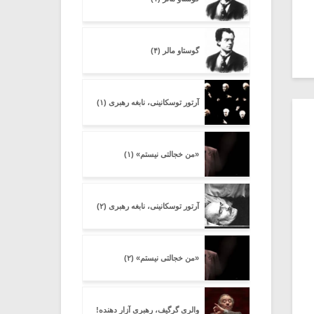
گوستاو مالر (۴)
آرتور توسکانینی، نابغه رهبری (۱)
«من خجالتی نیستم» (۱)
آرتور توسکانینی، نابغه رهبری (۲)
«من خجالتی نیستم» (۲)
والری گرگیف، رهبری آزار دهنده!