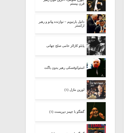
قرن بیستم
دانیل بارنبویم – نوازنده پیانو و رهبر
ارکستر
پابلو کازالز حامی صلح جهانی
استوکوفسکی رهبر بدون باگت
لورین مازل (۱)
گفتگو با جیمز دپریست (۱)