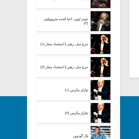
جیمز لوین، احیا کننده متروپولیتن
(۲)
جرج سل، رهبر با استعداد مجار (۱)
جرج سل، رهبر با استعداد مجار (۲)
چارلز مکرس (۱)
چارلز مکرس (۲)
پال گودوین