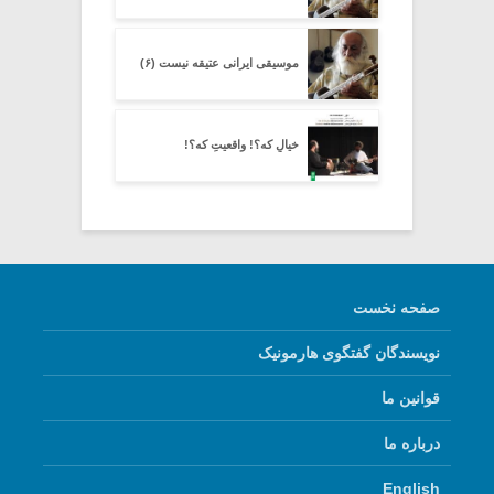
موسیقی ایرانی عتیقه نیست (۶)
خیالِ که؟! واقعیتِ که؟!
صفحه نخست
نویسندگان گفتگوی هارمونیک
قوانین ما
درباره ما
English