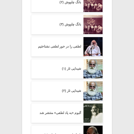
بانگ چاووش (۲)
بانگ چاووش (۳)
لطفی را در خور لطفی نشناختیم
شیدایی تار (۱)
شیدایی تار (۲)
آلبوم «به یاد لطفی» منتشر شد