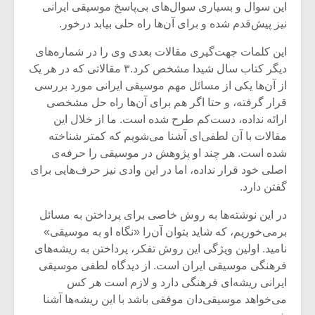
شیش و نیم»
موسیقی فی
این سوال و بسیاری سوال‌های بی‌پاسخ موسیقی ایرانی
برگزار می 
نیز پیش‌قدم شده و برای آن‌ها راه حلی بیابد درخور.
اگر نمی توانی
سکانسی به 
این کلمات جهت‌گیری مقالات بعدی وی را در شماره‌های
مشهورترین باشی،
موسیقی فیلم 
دیگر کتاب سال شیدا مشخص کرد.۳ مقالاتی که در هر یک
بدنام ترین باش
از آن‌ها یکی از مسائل مهم موسیقی ایرانی مورد بررسی
قرار گرفته، و حتا اگر هم برای آن‌ها راه حل مشخصی
ارائه نداده، دست‌کم طرح شده است. ما از خلال این
مقالات با آن لطفی‌ای آشنا می‌شویم که کمتر شناخته
شده است. هر چند او پژوهش در موسیقی را حرفه‌ی
اصلی خود قرار نداده‌، اما در این وادی نیز حرف‌هایی برای
گفتن دارد.
در این نوشته‌ها به روش خاصی برای پرداختن به مسائل
برمی‌خوریم، که شاید بتوان آن‌را «نگاه او به موسیقی»
نامید. اولین ویژگی این روش تفکر، پرداختن به ریشه‌های
فرهنگی موسیقی ایران است. از دیدگاه لطفی موسیقی
ایرانی ریشه‌ای فرهنگی دارد و لازم است هر کس
می‌خواهد موسیقی‌دان موفقی باشد با این ریشه‌ها آشنا