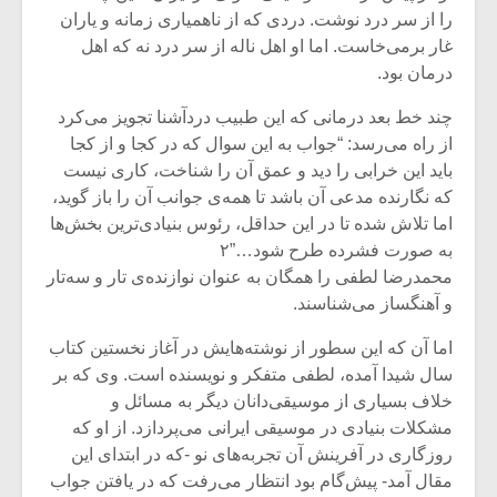
را از سر درد نوشت. دردی که از ناهمیاری زمانه و یاران
غار برمی‌خاست. اما او اهل ناله از سر درد نه که اهل
درمان بود.
چند خط بعد درمانی که این طبیب دردآشنا تجویز می‌کرد
از راه می‌رسد: “جواب به این سوال که در کجا و از کجا
باید این خرابی را دید و عمق آن را شناخت، کاری نیست
که نگارنده مدعی آن باشد تا همه‌ی جوانب آن را باز گوید،
اما تلاش شده تا در این حداقل، رئوس بنیادی‌ترین بخش‌ها
به صورت فشرده طرح شود…”۲
محمدرضا لطفی را همگان به عنوان نوازنده‌ی تار و سه‌تار
و آهنگساز می‌شناسند.
میکلوش روژا
موریس ژار
اما آن که این سطور از نوشته‌هایش در آغاز نخستین کتاب
سال شیدا آمده، لطفی متفکر و نویسنده است. وی که بر
خلاف بسیاری از موسیقی‌دانان دیگر به مسائل و
مشکلات بنیادی در موسیقی ایرانی می‌پردازد. از او که
روزگاری در آفرینش آن تجربه‌های نو -که در ابتدای این
یادداشتی بر موسیقی
دوره آموزش
متن فیلم «متری
موسیقی بر
مقال آمد- پیش‌گام بود انتظار می‌رفت که در یافتن جواب