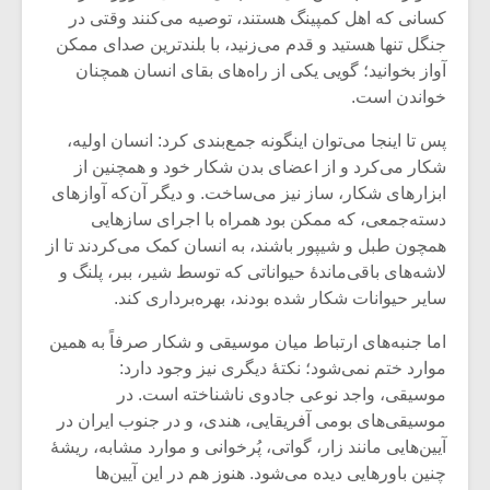
کسانی که اهل کمپینگ هستند، توصیه می‌کنند وقتی در
جنگل تنها هستید و قدم می‌زنید، با بلندترین صدای ممکن
آواز بخوانید؛ گویی یکی از راه‌های بقای انسان همچنان
خواندن است.
پس تا اینجا می‌توان اینگونه جمع‌بندی کرد: انسان اولیه،
شکار می‌کرد و از اعضای بدن شکار خود و همچنین از
ابزارهای شکار، ساز نیز می‌ساخت. و دیگر آن‌که آوازهای
دسته‌جمعی، که ممکن بود همراه با اجرای سازهایی
همچون طبل و شیپور باشند، به انسان کمک می‌کردند تا از
لاشه‌های باقی‌ماندۀ حیواناتی که توسط شیر، ببر، پلنگ و
سایر حیوانات شکار شده بودند، بهره‌برداری کند.
میکلوش روژا
موریس ژار
اما جنبه‌های ارتباط میان موسیقی و شکار صرفاً به همین
موارد ختم نمی‌شود؛ نکتۀ دیگری نیز وجود دارد:
موسیقی، واجد نوعی جادوی ناشناخته است. در
موسیقی‌های بومی آفریقایی، هندی، و در جنوب ایران در
آیین‌هایی مانند زار، گواتی، پُرخوانی و موارد مشابه، ریشۀ
یادداشتی بر موسیقی
دوره آموزش
متن فیلم «متری
موسیقی بر
چنین باورهایی دیده می‌شود. هنوز هم در این آیین‌ها