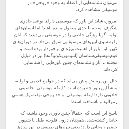
شیش و نیم»
موسیقی فی
می‌توان نشانه‌هایی از اعتقاد به وجود «روحی» در
برگزار می 
موسیقی مشاهده کرد.
اگر نمی توانی
سکانسی به 
امروزه شاید این باور که موسیقی دارای نوعی جادوی
مشهورترین باشی،
موسیقی فیلم 
شگرف است، تا حدی مغفول مانده باشد؛ اما انسان‌های
بدنام ترین باش
اولیه، گویا ویژگی خاصی را در موسیقی می‌دیدند که آنان
را به سوی آیین‌های موسیقایی سوق می‌داد. در دوران‌های
کهن، این باور از اهمیت ویژه‌ای برخوردار بوده است و
قوم‌موسیقی‌شناسان (اتنوموزیکولوگ‌ها) نیز در قبایل
مختلف، آثار و نشانه‌های چنین باورهایی را شناسایی
کرده‌اند.
حال این پرسش پیش می‌آید که در جوامع قدیمی و اولیه،
منشأ این باور چه بوده است؟ اینکه موسیقی، خاصیتی
جادویی دارد؛ اینکه موسیقی، واجد روحی نهفته، یک هستیِ
رمزآلود و ناشناخته است!
پاسخ این است که احتمالاً چنین باوری وجود داشته که
جاندار کشته‌شده، همچنان درون فلوت، طبل یا شیپور،
حضور روحانی دارد؛ یعنی نیروهای طبیعی در این سازها