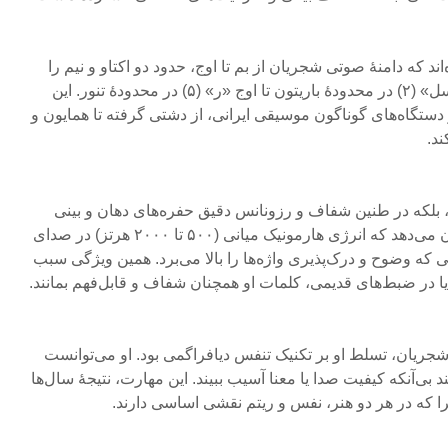
ند که دامنهٔ صوتی شجریان از بم تا اوج، حدود دو اکتاو و نیم را
پوشش می‌دهد؛ از منطقهٔ بم «سل» (۲) در محدودهٔ باریتون تا اوج «ر» (۵) در محدودهٔ تنور. این
ر دستگاه‌های گوناگون موسیقی ایرانی، از دشتی گرفته تا همایون و
د.
، بلکه در طنین شفاف و رزونانس دقیق حفره‌های دهان و بینی
بود. طیف‌نگاری‌های صوتی نشان می‌دهد که انرژی هارمونیک میانی (۵۰۰ تا ۲۰۰۰ هرتز) در صدای
ه وضوح و درک‌پذیری واژه‌ها را بالا می‌برد. همین ویژگی سبب
 در ضبط‌های قدیمی، کلمات او همچنان شفاف و قابل‌فهم بمانند.
 شجریان، تسلط او بر تکنیک تنفس دیافراگمی بود. او می‌توانست
د بی‌آنکه کیفیت صدا یا معنا آسیب ببیند. این مهارت، نتیجهٔ سال‌ها
ا که در هر دو هنر، نفس و ریتم نقشی اساسی دارند.