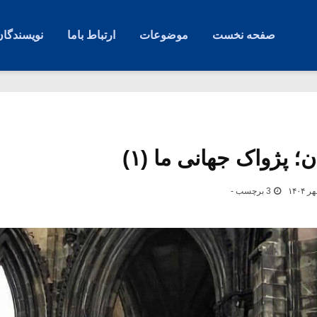
صفحه نخست
موضوعات
ارتباط باما
نویسندگان
پژواک جهانی ما (۱)
3 برچسب -