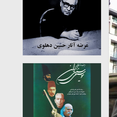
میکلوش روژا
موریس ژار