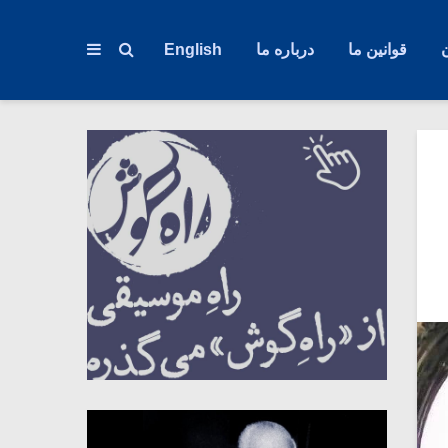
قوانین ما
درباره ما
English