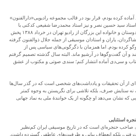
د آماده کرده بودم، قرار بود در قالب مجموعه رادیویی«دارالفنون»
 استاد سید حسین نصر و نیز استاد محمدرضا شفیعی کدکنی با
حضور این مفاخر و شاگردان و دوستان و خانواده این بزرگان از رادیو تهران در خرداد ۱۳۸۸ پخش
شاگردان، یاران و استادان موسیقی از جمله جلال ذوالفنون گرفته
گو کرده بودم. اما همزمان با دگرگونی‌های سیاسی پس از
 و آن گفت‌وگوها در آرشیو ماند. البته سال گذشته تصمیم گرفتم
تاب و سی‌دی آماده انتشار کنم؛ سندی صوتی و مکتوب از عشق
ه‌ای از آن تحقیقات و یادداشت‌های شخصی است که در گذر سال‌ها
ه، نه ستایش صرف، بلکه تلاشی برای نگریستن به وجوه کمتر
ی که نشان می‌دهد او چگونه از یک خوانندهٔ ملی به نماد جهانی
جره استثنایی
 صاحب حنجره‌ای است که در تاریخ موسیقی ایران کم‌نظیر
ت فنی، بلکه انعطاف بیانی و ظرفیت‌های عاطفی گسترده داشت.