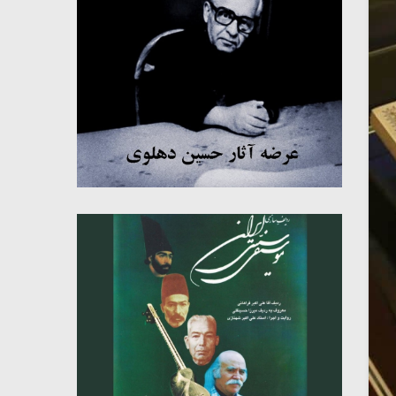
میکلوش روژا
موریس ژار