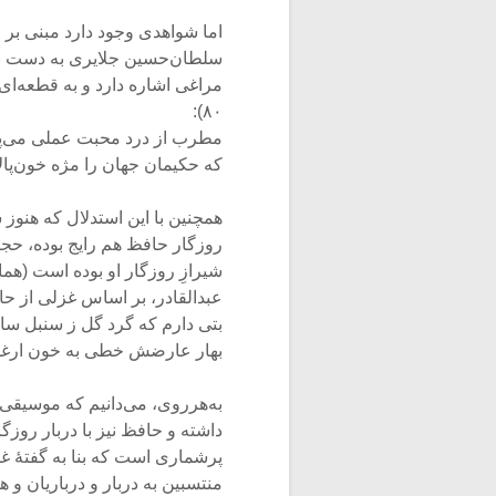
اما شواهدی وجود دارد مبنی بر 
سلطان‌حسین جلایری به دست بر
۸۰):
مطرب از درد محبت عملی می‌پ
که حکیمان جهان را مژه خون‌پالا
همچنین با این استدلال که هنو
روزگار حافظ هم رایج بوده، حجا
شیرازِ روزگار او بوده است (هم
عبدالقادر، بر اساس غزلی از ح
بتی دارم که گرد گل ز سنبل سای
بهار عارضش خطی به خون ارغوا
به‌هرروی، می‌دانیم که موسیقی
داشته و حافظ نیز با دربار روز
پرشماری‌ است که بنا به گفتۀ غ
منتسبین به دربار و درباریان و