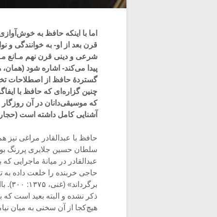
اما با اینکه حافظ به خوش‌آوازی
قرن بعد از او- به خوانندگی و نو
شرعی و دینی قرن نهم مـانع مـی
پیدا می‌کند- اشاره شود (همان، 
گستردۀ حافظ از اصطلاحات تخصص
چنین گزاره‌ای که حافظ با ایفا
که موسیقی‌دانان در آن روزگار ع
آشنایی کامل داشته است (حجاریان، ۱۳۹۵:
حافظ با عبدالقادر مراغی نیز هم
سلطان حسین جلایری پررنگ بود
عبدالقادر در میانۀ ماجرایی که 
حاجی خربنده را خلعت داده به 
برگردا
ذکر نشده و البته بعید است که ب
هیچ‌کجا از آن سخنی به میان نیامده