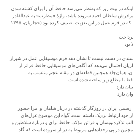
اینکه در بیت زیر که به‌نظر می‌رسد حافظ آن را برای کشته شدن
ادرش سلطان احمد سروده باشد، واژۀ «مطرب» به عبدالقادر
مراغی اشاره دارد و به قطعه‌ای که در فرم عمل در این تعزیت تصنیف کرده بود (حجاریان، ۱۳۹۵:
رداخت
 بود
ز سندی در دست نیست تا نشان دهد فرم موسیقایی عمل در شیراز
ریان احتمال می‌دهد که آگاهی‌های موسیقایی حافظ فراتر از
ان، همان‌جا). همچنین قطعه‌ای در مقام عجم منتسب به
افظ با مطلع زیر ساخته شده است:
بان دارد
ن دارد
 رسمی ایران در روزگار گذشته در دربار شاهان و امرا حضور
گار خود ارتباط نزدیک داشته است. گواه این موضوع غزل‌های
الب تذکره‌نویسان و قرائن مؤکد، حافظ برای و دربارۀ سلاطین و
 همچنین در پی رخدادهایی مربوط به دربار سروده است که گاه