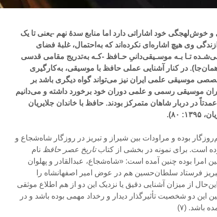
 و خوش‌لهجگی خود اشاراتی دارد اما منابع سدۀ نهم -یعنی تا یک
ازندگی وی هیچ اشاره‌ای نکرده‌اند که به‌احتمال، غلبۀ فضای
‌شـده تـا بـه موسـیقی‌دانیِ حـافظ -کـه به‌تدریج مقامی قدسی
همان‌جا). در کنار آشنایی عملی حافظ با موسیقی، به‌کارگیری
ی موسیقی علمی ایران نیز می‌تواند گواه دیگری باشد بر
گران موسیقی رسمی و علمی دوران خود برخورد داشته و می‌دانیم
مدتاً در دربار شاهان متمرکز بودند. حافظ با خاندان جلایریان
 ۸۰).
‌روزگار بوده و مراودات بین شیراز و تبریز در روزگار شاه‌شجاع و
ه است. برای نمونه در بخشی از کتاب
تاریخ عصر حافظ
نام
بین امرا بوده چنین آمده است: «شاه‌شجاع، عبدالقادر و پهلوان
تبریز فرستاد سلطان‌حسین هم در عوض امیر اصفهانشاه را
ند» (غنی، ۱۳۷۵: ۳۰۰). بااین‌حال از میزان آشنایی دقیق یا نزدیک این دو از هم اطلاع موثقی
ین این دو شخصیت تأثیرگذار دیدار و رخداد مهمی بوده باشد و در
 باشد. (۷)