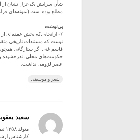
شأن سرایش یک غزل نشان از آن دا
مطلع بوده است (نمونه‌های فراوان در غنی، ۳۷۵
پی‌نوشت
7- ازآنجایی‌که بخش عمده‌ای 
نیست که مستندات تاریخی متقن و
قاسم غنی اگر ستارگانی همچون 
حکومت‌های محلی، ندرخشیده و اف
عصر لزومی نداشت.
شعر و موسیقی
سعید یعقوبی
متولد ۱۳۵۸ تبریز
کارشناس ارشد ع