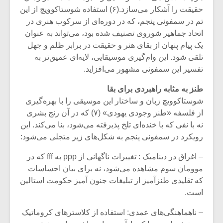
حقیقت را آشکار می‌سازد.(۶) استفاده شوستاکوویچ از این
تم در سمفونی پنجم، که در دوره‌ای از سرکوب هنری در
اتحاد جماهیر شوروی تصنیف شده بود، می‌تواند به عنوان
یک پیام پنهان از بقای هنر و حقیقت در برابر ظلم و جهل
تلقی شود. این وام‌گیری موسیقایی، لایه‌ای عمیق‌تر به
تفسیر این سمفونی مشهور می‌افزاید.
طنز به مثابه راهبردی برای بقا
شوستاکوویچ زبان و ساختار این موسیقی را با بهره‌گیری
از فلسفه «طنز وجودی یهودی» (۷) که در آن رنج بشری
نه با نفی که با خنده‌ای تلخ پذیرفته می‌شود، بنا می‌کند. این
رویکرد در سمفونی پنجم به شکل‌های زیر متجلی می‌شود:
میکلوش روژا
موریس ژار
– اغراق در دینامیک : تغییرات ناگهانی از ppp به fff که در
موومان سوم مشاهده می‌شود، نه برای بیان احساسات
که تقلیدی طنزآمیز از تبلیغات جنون آمیز حکومت استالین
است.
یادداشتی بر موسیقی
دوره آموزش
– ناهماهنگی‌های عمدی: استفاده از کلاسترهای کروماتیک
متن فیلم «متری
موسیقی بر