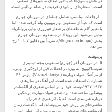
در بخش باسون‌ها که یادآور صدای ماشین‌های صنعتی
شیش و نیم»
موسیقی فی
برگزار می 
است، استعاره‌ای از نابودی فردیت در نظام توتالیتر است.
اگر نمی توانی
سکانسی به 
– ارجاعات بینامتنی: شامل جمله‌ای در موومان چهارم
مشهورترین باشی،
موسیقی فیلم 
است که عیناً از سمفونی نهم بتهوون وام گرفته شده، اما
بدنام ترین باش
با تغییر گام به طعنه‌ای بر شعار «پیروزی نهایی پرولتاریا»
تبدیل می‌شود. این رویداد در نیمه دوم موومان چهارم
بخش (Allegro non troppo)، تقریباً بین دقایق ۷ تا ۱۰ رخ
می‌دهد.
پی‌نوشت
6- در موومان آخر (چهارم) سمفونی پنجم دیمیتری
شوستاکوویچ، به ویژه در لحظات قبل از اوج‌گیری نهایی،
از تم آهنگ «تولد دوباره» (Vozrozhdeniye)، اپوس ۴۶
شماره ۱، استفاده شده است. این آهنگ در سال‌های
۱۹۳۶-۱۹۳۷توسط خود او بر اساس شعری از الکساندر
پوشکین ساخته شده بود. شعر «تولد دوباره» پوشکین
درباره هنرمندی است که یک اثر هنری فاخر را با
نقاشی‌های بی‌ارزش خود می‌پوشاند، اما با گذشت زمان،
آن نقاشی‌های سطحی از بین می‌روند و اثر اصلی دوباره