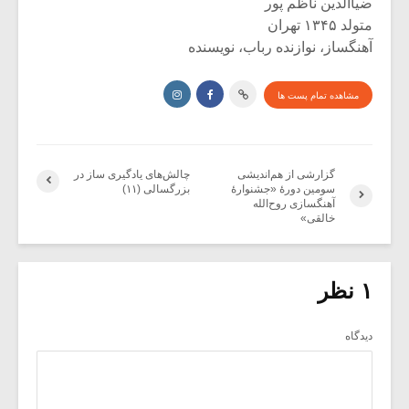
ضیاالدین ناظم پور
متولد ۱۳۴۵ تهران
آهنگساز، نوازنده رباب، نویسنده
مشاهده تمام پست ها
گزارشی از هم‌اندیشی
چالش‌های یادگیری ساز در
سومین دورۀ «جشنوارۀ
بزرگسالی (۱۱)
آهنگسازی روح‌الله
خالقی»
۱ نظر
دیدگاه