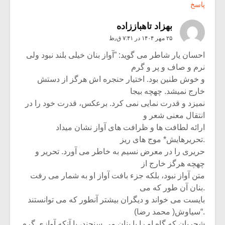
پاسخ
بهزاد تاهباززاده
۲۵ مهر ۱۴۰۴ در ۷:۴۱ ق٫ظ
احسان یار شاطر می گوید‪” :‬آواز بنان خیلی بلند نبود ولی
نرم و صاف و پر و گرم‬
‫و خوش طنین بود‪ .‬اختیار حنجره اش هرگز از دستش
خارج نمیشد‪ .‬چهچه بیجا‬
‫نمیزد و قدرت نمایی نمی کرد‪ .‬برعکس‪ ،‬قدرت خود را در
انتقال معنی شعر و‬
.‬تحریرهایش* موج های ریز‬
‫حریری را در معرض نسیم به خاطر می آورد‪ .‬تحریر و
چهچه هرگز خارج از‬
.‬بنان آن طور که می‬
“.‬سیاوش( محمد رضا)‬
‫شجریان که گاه او را با بنان می سنجند‪ ،‬با آنکه آوازی گرم