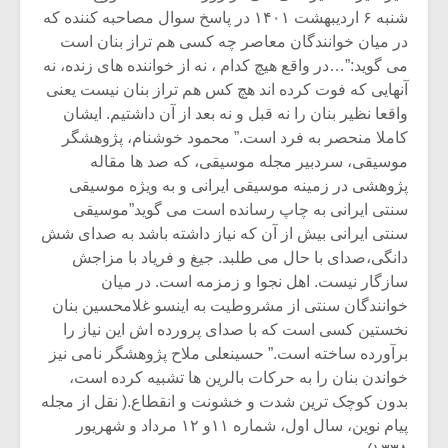
شنبه ۶ اردیبهشت ۱۴۰۱ در پاسخ سوال مصاحبه کننده که
در میان خوانندگان معاصر چه کسی هم تراز بنان است
می گوید:”…در واقع هیچ کدام ، نه از خواننده های زنده، نه
آنهایی که فوت کرده اند هچ کس هم تراز بنان نیست یعنی
واقعا نظیر بنان را نه قبل و نه بعد از آن داشتیم. ایشان
کاملا منحصر به فرد است.” محمود خوشنام، پژوهشگر
موسیقی، سردبیر مجله موسیقی، که صد ها مقاله
پژوهشی در زمینه موسیقی ایرانی و به ویژه موسیقی
سنتی ایرانی به چاپ رسانده است می گوید”موسیقی
سنتی ایرانی بیش از آن که نیاز داشته باشد به صدای شش
دانگی،صدای با حال می طلبد. جیغ و فریاد با مزاجش
سازگار نیست. اهل نجوا و زمزمه است. در میان
خوانندگان سنتی از مشروطیت به اینسو غلامحسین بنان
نخستین کسی است که با صدای پرورده اش این نیاز را
برآورده ساخته است.” حسینعلی ملاح پژوهشگر نامی نیز
خواندن بنان را به حرکات بالرین ها تشبیه کرده است،
بدون کوچک ترین شدت و خشونت و انقطاع.( نقل از مجله
پیام نوین، سال اول، شماره ۱۱و ۱۲ مرداد و شهریور