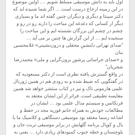
اول باید به دانش موسیقی مسلط شویم …. اولین موضوع
در این زمینه ارجاع درست است … اگر شما شنیده اید که
دکتر سپنتا و دیگری و دیگران چنین گفته اند ما و بسیاری
دیگر از کسانی که دغدغه این مباحث را دارند رو در رو و
چشم در چشم این بزرگان نشسته ایم و این مباحث را
سنجیده ایم … از این گزارش ها چنین بر می آید …
“صدای تهرانی دلنشینِ محفلی و درون‌نشینی» غلامحسین
بنان
و «صدای خراسانی پرشورِ برون‌گرایی و ملی» محمدرضا
شجریان”
در واقع گسترش یافته نظری است از دکتر مسعودیه که
در گفتگویی که ضبط شده و به زودی هم در همین ژورنال
علمی هارمونی تاک و نیز در کتاب منتشر خواهد شد همین
مقایسه تطبیقی است. فراتر از این ایشان معتقد به
فرنکانس و سیستم مدال علمی بود … ایشان در
مطالعات خودش به همراه خانم فوزیه مجد در حفظ و
اشاعه رسما معتقد بود موسیقی دستگاهی و کلاسیک ما با
یال و کوپال برنامه گلهایش در برابر موسیقی تربت جان و
بلوچستان و خطه جنوب کمبودهای زیادی دارد … یعنی نه