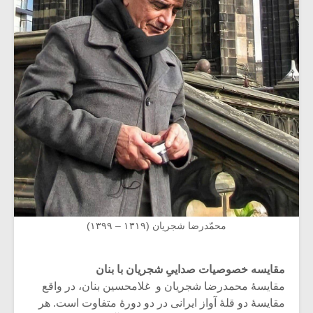
محمّدرضا شجریان (۱۳۱۹ – ۱۳۹۹)
مقایسه خصوصیات صداییِ شجریان با بنان
مقایسهٔ محمدرضا شجریان و غلامحسین بنان، در واقع
مقایسهٔ دو قلهٔ آواز ایرانی در دو دورهٔ متفاوت است. هر