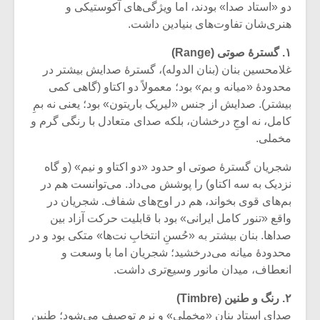
دو «استاد صدا» بودند، اما ویژگی‌های آکوستیکی و
هنری‌شان تفاوت‌های بنیادین داشت.
۱. گسترهٔ صوتی (
Range
)
غلامحسین بنان (بنان الدوله)، گسترهٔ صدایش بیشتر در
محدودهٔ «میانه و بم» بود؛ معمولاً دو اکتاو (گاهی کمی
بیشتر). صدایش از جنس «لیریک باریتون» بود؛ یعنی نه بمِ
کامل، نه اوجِ درخشان، بلکه صدای متعادل با رنگی گرم و
مخملی.
شجریان گسترهٔ صوتی او حدود «دو اکتاو و نیم» (و گاه
نزدیک به سه اکتاو) را پوشش می‌داد. می‌توانست هم در
بم‌های قوی بخواند، هم در اوج‌های شفاف. شجریان در
واقع «تنور کامل ایرانی» بود با قابلیت حرکت آزاد بین
میکلوش روژا
موریس ژار
صداها. بنان بیشتر به «حُسنِ انتخابِ نت‌ها» متکی بود و در
محدودهٔ میانه می‌درخشید؛ شجریان اما با وسعت و
انعطاف، میدان مانور وسیع‌تری داشت.
یادداشتی بر موسیقی
دوره آموزش
۲. رنگ و طنین (
Timbre
)
متن فیلم «متری
موسیقی بر
صدای استاد بنان «مخملی» و نرم توصیف می‌شود؛ طنین