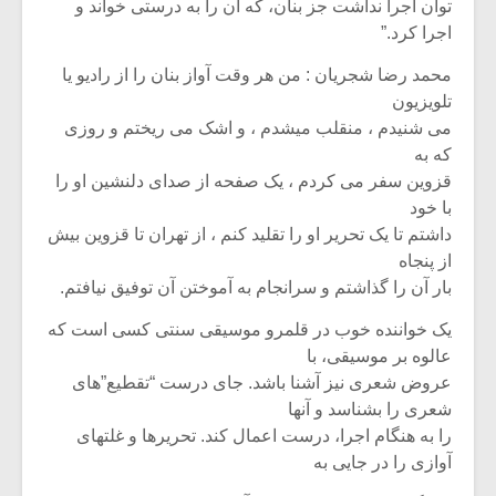
‫توان اجرا نداشت جز بنان‪ ،‬که آن را به درستی خواند و
اجرا کرد‪”.‬‬
‫محمد رضا شجریان ‪ :‬من هر وقت آواز بنان را از رادیو یا
تلویزیون‬
‫می شنیدم ‪ ،‬منقلب میشدم ‪ ،‬و اشک می ریختم و روزی
که به‬
‫قزوین سفر می کردم ‪ ،‬یک صفحه از صدای دلنشین او را
با خود‬
‫داشتم تا یک تحریر او را تقلید کنم ‪ ،‬از تهران تا قزوین بیش
از پنجاه‬
‫بار آن را گذاشتم و سرانجام به آموختن آن توفیق نیافتم‪.‬‬
‫یک خواننده خوب در قلمرو موسیقی سنتی کسی است که
عالوه بر موسیقی‪ ،‬با‬
‫عروض شعری نیز آشنا باشد‪ .‬جای درست “تقطیع”های
شعری را بشناسد و آنها‬
‫را به هنگام اجرا‪ ،‬درست اعمال کند‪ .‬تحریرها و غلتهای
آوازی را در جایی به‬