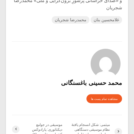
و «صدای خراسانی پرشورِ برون‌گرایی و ملی» محمدرضا
شجریان
غلامحسین بنان
محمدرضا شجریان
محمد حسینی باغسنگانی
مشاهده تمام پست ها
میثمی: شکل انسجام یافتۀ
موسیقی در جوامع
نظام موسیقی دستگاهی
دیکتاتوری: پارادوکس