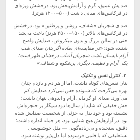
شیش و نیم»
موسیقی فی
صدایش عمیق، گرم و آرامش‌بخش بود. درخشش ویژه‌ای
برگزار می 
در فرکانس‌های میانی داشت (۵۰۰–۱۲۰۰ هرتز).
اگر نمی توانی
سکانسی به 
صدای شجریان «شفاف، روشن و پرطنین» بود. درخشش
مشهورترین باشی،
موسیقی فیلم 
بدنام ترین باش
در فرکانس‌های بالاتر (۱۵۰۰–۲۵۰۰ هرتز) باعث می‌شد
حتی در سالن بزرگ و بدون میکروفن، صدایش واضح
شنیده شود: «
در مقایسه‌ای ساده اگر بنان صدای شب
آرام تابستان باشد، شجریان آفتاب درخشان ظهر است؛
یکی آرام و لطیف، دیگری پرشکوه و شفاف.»
۳. کنترل نفس و تکنیک
بنان نفس‌های کوتاه داشت، اما از هر دم و بازدم چنان
بهره می‌گرفت که شنونده حس نمی‌کرد صدایش کم
می‌آورد. صدای او گرمایی آرام و اندوهی پنهان داشت؛
خش خفیفی که شاید از سال‌ها دود سیگار بر حنجره‌اش
نشسته بود و خود بدل به جزئی از شخصیت صدایش شده
بود. در آوازهایش هیچ شتابی نبود، هر جمله اندازه داشت؛
دقیق، سنجیده و بی‌زیاده‌گویی — مثل خوشنویسی
نستعلیقی که با قلمی فرسوده اما دل‌پذیر نوشته شود.