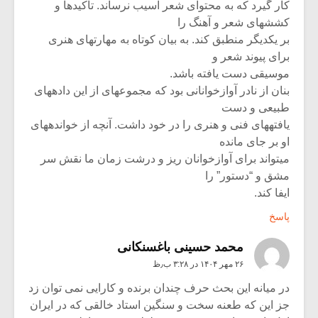
‫کار گیرد که به محتوای شعر آسیب نرساند‪ .‬تاکیدها و
کششهای شعر و آهنگ را‬
‫بر یکدیگر منطبق کند‪ .‬به بیان کوتاه به مهارتهای هنری
برای پیوند شعر و‬
‫موسیقی دست یافته باشد‪.‬‬
‫بنان از نادر آوازخوانانی بود که مجموعهای از این دادههای
طبیعی و دست‬
‫یافتههای فنی و هنری را در خود داشت‪ .‬آنچه از خواندههای
او بر جای مانده‬
‫میتواند برای آوازخوانان ریز و درشت زمان ما نقش سر
مشق و “دستور” را‬
‫ایفا کند‪.‬‬
پاسخ
محمد حسینی باغسنکانی
۲۶ مهر ۱۴۰۴ در ۳:۲۸ ب٫ظ
در میانه این بحث حرف چندان برنده و کارایی نمی توان زد
جز این که طعنه سخت و سنگین استاد خالقی که در ایران