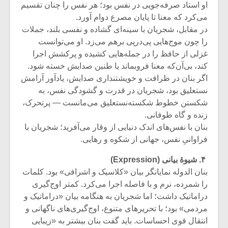
او استاد صرفه‌جویی در نفس بود؛ هر نفس را چنان تقسیم
می‌کرد که معنا تا پایان مصرع دوام آورد.
در مقابل، شجریان با سینه‌ای گشاده و نفسی بلند، جملات
را چون موج‌هایی پی‌درپی برهم می‌زد. او می‌توانست
غزلی از حافظ را در جمله‌هایی کشیده و پرکشش اجرا
کند، بی‌آن‌که معنا فروبماند یا طنین صدایش خسته شود.
اگر بنان در ظرافت و خویشتنداری صدایش، یادآور آرامش
نستعلیق بود، شجریان در قدرت و گشودگی نفس، به
شکستن خطوط شکسته‌نستعلیق می‌مانست — پرتحرک،
زنده و گاه طوفانی.
بنان با نفس‌های اندک دنیایی از وقار می‌آفرید؛ شجریان با
فراوانیِ نفس، جهانی از شکوه و رهایی.
۴. شیوهٔ بیانی (
Expression
)
بنان الدوله نمایانگر بیان «کلاسیک و اشرافی» بود. کلمات
را شمرده، نرم و با فاصله اجرا می‌کرد. کمتر اوج‌گیری
دراماتیک داشت؛ اما شجریان به هنگامه بیان «دراماتیک و
مردمی» بود؛ با تحریرهای متنوع، اوج‌گیری‌های ناگهانی و
انتقال قوی احساسات. باید گفت بنان بیشتر به «زیبایی