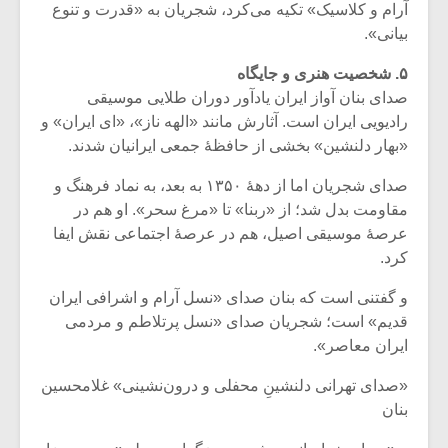
آرام و کلاسیک» تکیه می‌کرد، شجریان به «قدرت و تنوع
بیانی».
۵. شخصیت هنری و جایگاه
صدای بنان آواز ایران یادآور دوران طلایی موسیقی
رادیویی ایران است. آثارش مانند «الهه ناز»، «ای ایران» و
«بهار دلنشین» بخشی از حافظهٔ جمعی ایرانیان شدند.
صدای شجریان اما از دههٔ ۱۳۵۰ به بعد، به نماد فرهنگ و
مقاومت بدل شد؛ از «ربنا» تا «مرغ سحر». او هم در
عرصهٔ موسیقی اصیل، هم در عرصهٔ اجتماعی نقش ایفا
کرد.
و گفتنی است که بنان صدای «نسل آرام و اشرافی ایران
قدیم» است؛ شجریان صدای «نسل پرتلاطم و مردمی
ایران معاصر».
«صدای تهرانی دلنشینِ محفلی و درون‌نشینی» غلامحسین
بنان