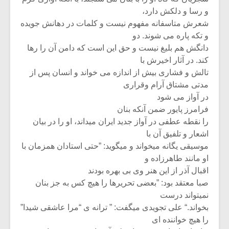
و رسا و دلکش دارد‪،‬‬
‫شعرش متاسفانه مفهوم نیست و کلمات در دهانش جویده
و تکه پاره می شوند‪ .‬دو‬
‫دانگش هم بلیغ نیست و حق این است که دامن آن را رها
کند‪ .‬در آثار اخیرش با‬
‫تالش و فشاری بیش از اندازه می خواند و انسان پس از
مدتی مشتاق آرام وقراری‬
‫در آواز می شود‪
فرامرز پایور ضمن آنکه بنان‬
‫را نقطه عطفی در آواز جدید ایران میداند‪ ،‬او را در بیان
اشعار و تلفیق آن با‬
‫موسیقی یگانه میخواند و میگوید‪” :‬حتی استادان همزمان با
او مانند طاهرزاده و‬
‫اقبال آذر از این هنر وی بی بهره بودند
صبا معتقد بود‪” :‬بعضی تحریرها را هیچ کس به جز بنان
نمیتواند درست‬
‫بخواند‪ “.‬علی تجویدی میگفت‪ ” :‬ترانه ی “مرا عاشقی شیدا”
را هیچ خواننده ای‬