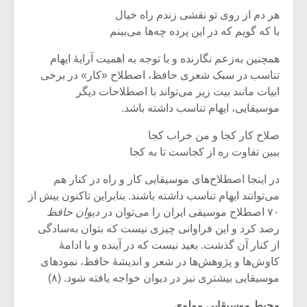
هر دم از روی تو نقشی زندم راه خیال
با که گویم که در این پرده چه‌‌ها می‌بینم
همچنین به‌زعم نگارنده و با توجه به اهمیت آرایۀ ایهام
تناسب در سبک شعری حافظ، اصطلاح «کار» در برخی
ابیات مانند بیت زیر می‌تواند با اصطلاحات دیگر
موسیقایی، ایهام تناسب داشته باشد.
صلاح کار کجا و من خراب کجا
ببین تفاوت ره از کجاست تا به کجا
در اینجا اصطلاح‌های موسیقایی کار و راه در کنار هم
می‌توانند ایهام تناسب داشته باشند. بنابراین تاکنون بیش از
۷۰ اصطلاح موسیقی ایران را می‌توان در
دیوان حافظ
میکلوش روژا
موریس ژار
رصد کرد و این فراوانی چیزی نیست که بتوان به‌سادگی
از کنار آن گذشت. بعید نیست که در آینده و با ادامۀ
کاوش‌ها و پژوهش‌ها در شعر و اندیشۀ حافظ، نمودهای
موسیقایی بیشتری نیز در دیوان خواجه یافته شود. (۸)
یادداشتی بر موسیقی
دوره آموزش
متن فیلم «متری
موسیقی بر
محیط موسیقایی مولوی