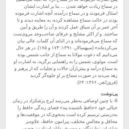
در سماع زیادت خواهد شدن … بنا بر اشارت ایشان
امتثال فرمودند و در سماع درآمده، آنچه اشارت فرموده
بودند در حالت سماع مشاهده کرده، به معاینه دیدند و تا
آخر عمر بر آن سیاق عمل کردند و آن را طریق و آیین
ساختند. و از اکثر مشایخ و عرفای صاحب‌وجد مروی‌ست
که سماع می‌فرموده‌اند و در اثنای آن کلمات عالی بیان
می‌کرده‌اند» (سپهسالار، ۱۳۹۱: ۱۷۴ و ۱۷۵). در هر حال
می‌دانیم که دعوت مولانا به سماع از جانب شمس بوده
است. مولوی، شمس را به راهنمایی برگزید، به اشارت او
به سماع درآمد و بیش‌ازآن حالات و تجلیات که از پرهیز و
زهد می‌دید در صورت سماع بر او جلوه‌گر گردید
(فروزانفر، ۱۳۶۶: ۶۴).
پی‌نوشت
8- با چنین اوصافی به‌نظر می‌رسد ایرج پزشکزاد در رمان
خیالی خود «حافظِ ناشنیده پند» فضای زندگی حافظ را
به‌درستی ترسیم کرده است به‌نحوی‌که در موقعیت‌ها و
محافل و مجالسِ مختلف، پیرامون حافظ، علاوه‌بر
شاعران، نوازندگان و موسیقی‌دانان استاد نیز حضور