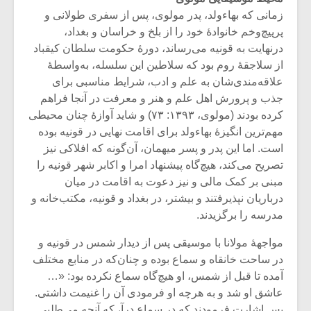
شیش و نیم»
موسیقی فی
زمانی که بهاء‌ولد، پدر مولوی، پس از سفری طولانی و
برگزار می 
پرپیچ‌وخم خانوادۀ خود را از بلخ و خراسان و بغداد،
اگر نمی توانی
سکانسی به 
درنهایت به قونیه می‌رساند، دورۀ حکومت سلطان کیقباد
مشهورترین باشی،
موسیقی فیلم 
از سلاجقۀ روم بود که سلاطین این سلسله، به‌واسطۀ
بدنام ترین باش
علاقه‌مندی‌شان به علم و ادب، شرایط مناسبی برای
جذب و پرورش اهل علم و هنر و معرفت در آنجا فراهم
کرده بودند (مولوی، ۱۳۹۳: ۷۳) و شاید آوازۀ چنان محیطی
مهم‌ترین انگیزۀ بهاء‌ولد برای اقامت نهایی در قونیه بوده
است. اما این پدر و پسر میهمان، آن‌گونه که افلاکی نیز
تصریح می‌کند، هیچ‌گاه پیشنهاد امرا و اکابر شهر قونیه را
مبنی بر کمک مالی و نیز دعوت به اقامت در میان
درباریان نپذیرفتند و بیشتر، در بغداد و قونیه، مکتب‌خانه و
مدرسه را برگزیدند.
مواجهۀ مولانا با موسیقی پس از دیدار شمس در قونیه و
در ساحت خانقاه و سماع بوده و چنان‌که در منابع مختلف
آمده تا قبل از شمس، او هیچ‌گاه سماع نکرده بود: «…
عاشق او شد و به هرچه او فرمودی آن را غنیمت داشتی.
پس اشارت فرمودند که در سماع درآ، که آنچه می‌طلبی