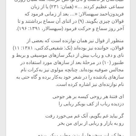
شیش و نیم»
موسیقی فی
سماعی عظیم کردند …» (همان: ۲۳۱) یا از زبان
برگزار می 
فریدون‌احمد سپهسالار: «… بعد از زمانی فرمود که
اگر نمی توانی
سکانسی به 
قوالان چیزی بگویند. (۹) در اثنای آن سماع برداشتند و تا
مشهورترین باشی،
موسیقی فیلم 
آخر روز سماع و حرکت فرمود (سپهسالار، ۱۳۹۱: ۱۹۶).
بدنام ترین باش
منظور از قوال نیز همان نوازنده است که بعضی‌ از
قوالان، خواننده نیز بوده‌اند (نک: شفیعی‌کدکنی، ۱۳۸۱: ۱۱)
نای و دف و رباب بیش از دیگر سازهای موسیقی و بربط و
طنبور (۱۰) در مرحلۀ بعد از سازهای مورد استفاده در
مجالس صوفیه‌ بوده‌اند. چنانچه مولوی نیز به‌کرات نام
سازهای یادشده را در شعر خود به‌کار برده و گاه حتی به
نام نوازنده‌ای نیز اشاره کرده است.
ای فتنۀ هر روحی کیسه بر هر جوحی
دزدیده رباب از کف بوبکر ربابی را
گر بیاید غم بگویم، آنک غم می‌خورد رفت
رو به بازار و ربابی از برای من بخر
رها کن این سخن‌ها را، بزن مطرب یکی پرده