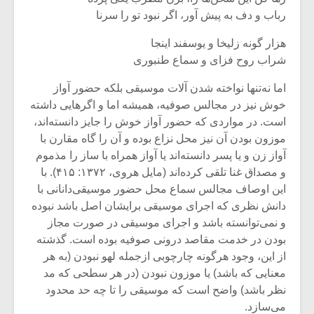
رباب و دف به پیش آور، اگر نبود تو را سرنا
هزار گونه زلیخا و یوسفند اینجا
شراب روح فزای و سماع طنبوری
اما نه‌تنها نواخته شدن آلات موسیقی بلکه حضور آواز
خوش نیز در مجالس صوفیه، همیشه اما و اگرهایی داشته
است. در مواردی که حضور آواز خوش را جایز دانسته‌اند،
موزون بودن آن نیز محل نزاع بوده و آن را گاه مقارن با
آواز زن و یا پسر دانسته‌اند یا آواز همراه با ساز را مذموم
و مصداق غنا تلقی کرده‌اند (مایل هروی، ۱۳۷۲: ۴۱۵). با
این اوصاف مجالس سماع محل حضور موسیقی‌دانانی با
دانش نظری که اجرای موسیقی برایشان اصل باشد نبوده
و نمی‌توانسته باشد و اجرای موسیقی در صورت مجاز
بودن در خدمت مقاصد درونی صوفیه بوده است. گذشته
از این، وجود هرگونه چارچوبی ازجمله لهو نبودن (به هر
معنایی که باشد) یا موزون نبودن (در هر سطحی که مد
نظر باشد) واضح است که موسیقی را تا چه حد محدود
می‌سازد.