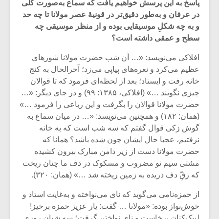
پاسخ به این پرسش خواهیم یافت که سماع به‌صورت کلی
در عرفان و به‌طور دقیق‌تر در قونیۀ عصر مولانا تا چه حد
و به چه شکلِ موسیقایی بوده و از منظر موسیقی چه
سطح و عمقی داشته است؟
افلاکی می‌نویسد: «… آن شب حضرت مولانا شورهای
عظیم می‌کرد و نعره‌های پیاپی می‌زد؛ آخرالحال به کنج
خانه رفت و ایستاد؛ بعد از لحظه‌ای فرمود که تا قوالان
چیزی نگویند …» (افلاکی، ۱۳۸۵: ۹۹) و در جای دیگر: «…
حضرت مولانا قوالان را بگرفت و این رباعی را فرمود …»
(همان: ۱۸۲) و همچنین می‌نویسد: «… در میان سماع به
گوش زکی قوال گفتم که سه شب است که به خانه
نرفتیم، عجبا حال ایشان چون شده باشد؟ همانا که
حضرت مولانا دست از زیر دامن مبارک بیرون کشیده
میکلوش روژا
موریس ژار
مشتی سیم نو مضروب و مسکوک در دف ما چنان ریخت
که رقّ‌ِ دف دریده به زمین ریخته شد …» (همان: ۳۲۰).
از حمزه‌نامی می‌گوید که نای می‌نواخته و به‌غایت استاد و
یادداشتی بر موسیقی
دوره آموزش
خوش‌نواز بوده: «مولانا … گفت: یار عزیز حمزه برخیز!
متن فیلم «متری
موسیقی بر
لبیک‌کنان برخاست و نای نواختن گرفت؛ سه شبان روزی