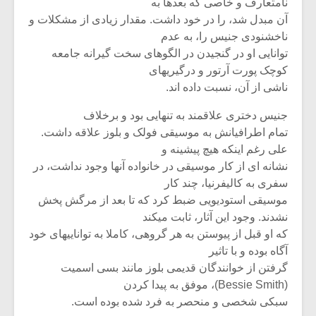
شیش و نیم»
موسیقی فی
نامتعارف و خاصی که بعدها به
برگزار می 
آن مبدل شد، را در خود داشت. مقدار زیادی از مشکلات و
ناخشنودی جنیس را، به عدم
اگر نمی توانی
سکانسی به 
توانایی او در گنجیدن در الگوهای سخت گیرانه جامعه
مشهورترین باشی،
موسیقی فیلم 
کوچک پورت آرتور و درگیریهای
بدنام ترین باش
ناشی از آن، نسبت داده اند.
جنیس دختری علاقمند به تنهایی بود و برخلاف
تمام اطرافیانش به موسیقی فولک و بلوز علاقه داشت.
علی رغم اینکه هیچ پیشینه و
نشانه ای از کار موسیقی در خانواده آنها وجود نداشت، در
سفری به کالیفرنیا، چند کار
موسیقی استودیویی ضبط کرد که تا بعد از مرگش پخش
نشدند. وجود این آثار، ثابت میکند
که او قبل از پیوستن به هر گروهی، کاملا به تواناییهای خود
آگاه بوده و با تاثیر
گرفتن از خوانندگان قدیمی بلوز مانند بسی اسمیت
(Bessie Smith)، موفق به پیدا کردن
سبکی شخصی و منحصر به فرد شده بوده است.