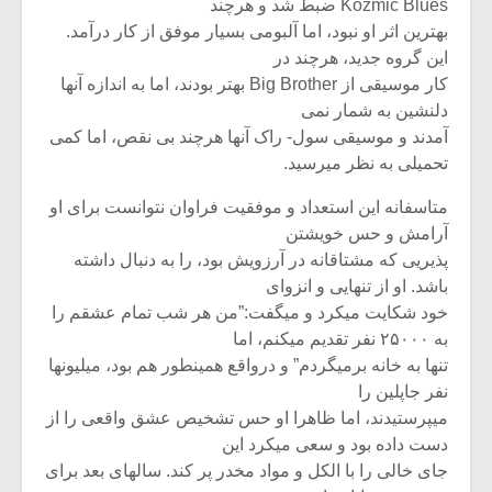
Kozmic Blues ضبط شد و هرچند
بهترین اثر او نبود، اما آلبومی بسیار موفق از کار درآمد.
این گروه جدید، هرچند در
کار موسیقی از Big Brother بهتر بودند، اما به اندازه آنها
دلنشین به شمار نمی
آمدند و موسیقی سول- راک آنها هرچند بی نقص، اما کمی
تحمیلی به نظر میرسید.
متاسفانه این استعداد و موفقیت فراوان نتوانست برای او
آرامش و حس خویشتن
پذیریی که مشتاقانه در آرزویش بود، را به دنبال داشته
باشد. او از تنهایی و انزوای
خود شکایت میکرد و میگفت:”من هر شب تمام عشقم را
به ۲۵۰۰۰ نفر تقدیم میکنم، اما
تنها به خانه برمیگردم” و درواقع همینطور هم بود، میلیونها
نفر جاپلین را
میپرستیدند، اما ظاهرا او حس تشخیص عشق واقعی را از
دست داده بود و سعی میکرد این
جای خالی را با الکل و مواد مخدر پر کند. سالهای بعد برای