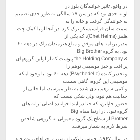
در واقع، تاثیر خوانندگان بلوز در
او به حدی بود که در سن ۱۷ سالگی به طور جدی تصمیم
به خوانندگی گرفت و خانه را به
سمت سان فرانسیسکو ترک کرد. در آنجا او با کمک چت
هلمز (Chet Helms)، که یکی از
مدیر برنامه های موفق و مبلغ هنرمندان راک در دهه ۶۰
بود، به گروه Big Brother
& the Holding Company پیوست که از اولین گروههای
پر افت و خیز موسیقی توهم زا
و تخدیر کننده (Psychedelic) دهه ۶۰ بود. با وجود اینکه
موسیقی این گروه، گاهی سست
و کمی سرهم بندی شده به نظر میرسید، اما خالی از
جذابیت هم نبود، ولی شکی نیست که
حضور جاپلین، که حتا در ابتدا خواننده اصلی ترانه های
گروه نبود، در ارتقا مقام Big
Brother از سطح یک گروه معمولی به گروهی شاخص،
شرط لازم به شمار میرفت.
در سال ۱۹۶۷، جنیس با یکی از بهترین اجراهای زنده خود