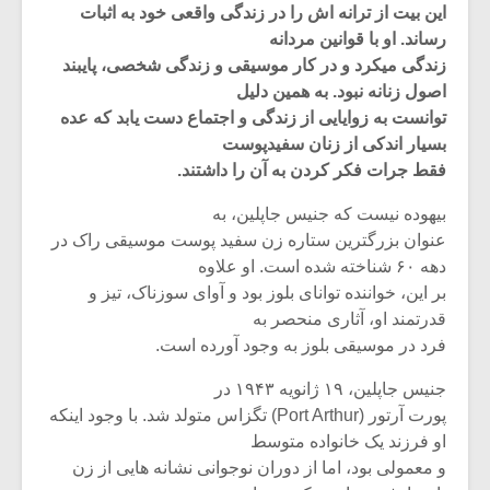
این بیت از ترانه اش را در زندگی واقعی خود به اثبات
رساند. او با قوانین مردانه
زندگی میکرد و در کار موسیقی و زندگی شخصی، پایبند
اصول زنانه نبود. به همین دلیل
توانست به زوایایی از زندگی و اجتماع دست یابد که عده
بسیار اندکی از زنان سفیدپوست
فقط جرات فکر کردن به آن را داشتند.
بیهوده نیست که جنیس جاپلین، به
عنوان بزرگترین ستاره زن سفید پوست موسیقی راک در
دهه ۶۰ شناخته شده است. او علاوه
بر این، خواننده توانای بلوز بود و آوای سوزناک، تیز و
قدرتمند او، آثاری منحصر به
میکلوش روژا
موریس ژار
فرد در موسیقی بلوز به وجود آورده است.
جنیس جاپلین، ۱۹ ژانویه ۱۹۴۳ در
پورت آرتور (Port Arthur) تگزاس متولد شد. با وجود اینکه
او فرزند یک خانواده متوسط
یادداشتی بر موسیقی
دوره آموزش
و معمولی بود، اما از دوران نوجوانی نشانه هایی از زن
متن فیلم «متری
موسیقی بر