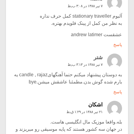
۷ تیر ۱۳۸۸ در ۳:۰۸ ب٫ظ
آلبوم stationary traveller کمل حرف نداره
به نظر من کمل از پینک فلویدم بهتره.
عشقست andrew latimer
پاسخ
شتر
۷ تیر ۱۳۸۸ در ۳:۱۳ ب٫ظ
به دوستان پیشنهاد میکنم حتما آهنگهایcandle , rajaz یه
بارم شده گوش بدن.مطمئنا عاشقش میشن.bye
پاسخ
اشکان
۲۱ تیر ۱۳۸۸ در ۱:۲۹ ق٫ظ
بله.واقعا موزیک مال انگلیسی هاست.
در جهان سه کشور هستند که پایه موسیقی رو میریزند و