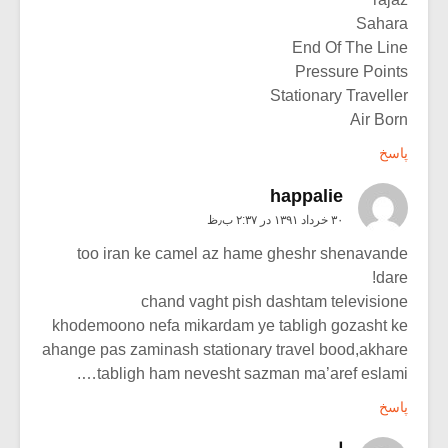
Sahara
End Of The Line
Pressure Points
Stationary Traveller
Air Born
پاسخ
happalie
۳۰ خرداد ۱۳۹۱ در ۲:۳۷ ب٫ظ
too iran ke camel az hame gheshr shenavande
dare!
chand vaght pish dashtam televisione
khodemoono nefa mikardam ye tabligh gozasht ke
ahange pas zaminash stationary travel bood,akhare
tabligh ham nevesht sazman ma’aref eslami….
پاسخ