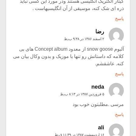
گیتار الکتریک انگلیسی هستند ودر مورد این کسی نباید
ذره ای شک کنه، موسیقی از آن انگلیسیهاست .
پاسخ
رضا
۲ اسفند ۱۳۸۶ در ۹:۳۸ ب٫ظ
آلبوم snow goose از معدود Concept album های بی
کلامه که داستانش رو تنها با موزیک و بدون وکال بیان می
کنه. عاشقشم.
پاسخ
neda
۵ فروردین ۱۳۸۷ در ۸:۱۳ ب٫ظ
مرسی .مطلبتون خوب بود
پاسخ
ali
۱۶ اردیبهشت ۱۳۸۷ در ۱۱:۳۹ ق٫ظ