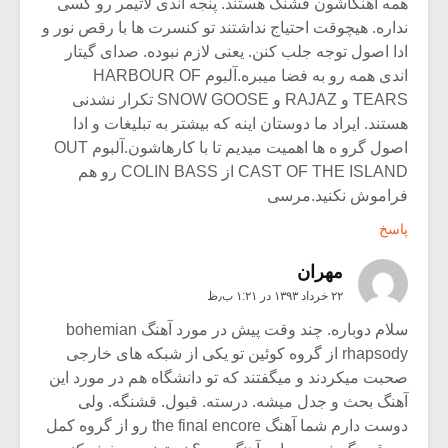
همه آهنگاشون قشنگ هستند. پنجه اندی لاتیمر رو کسی
نداره. هیچوقت احتیاج نداشتند تو کنسرت ها با رقص نور و
ادا اصول توجه جلب کنن. یعنی لازم نبوده. صدای گیتار
اندی همه رو به فضا میبره.آلبوم HARBOUR OF
TEARS و RAJAZ و SNOW GOOSE تکرار نشدنی
هستند. ایراد ما دوستان اینه که بیشتر به تبلیغات و ادا
اصول گرو ه ها اهمیت میدیم تا با کارهاشون.آلبوم OUT
CAST OF THE ISLAND از COLIN BASS رو هم
فراموش نکنید.مرسی
پاسخ
مهران
۲۲ خرداد ۱۳۹۳ در ۱:۲۱ ب٫ظ
سلام دوباره. چند وقت پیش در مورد آهنگ bohemian
rhapsody از گروه کوئین تو یکی از شبکه های خارجی
صحبت میکردند و میگفتند که تو دانشگاه هم در مورد این
آهنگ بحث و جدل میشه. درسته. قبول. قشنگه. ولی
دوست دارم شما آهنگ the final encore رو از گروه کمل