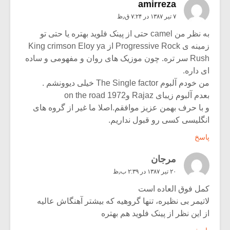
amirreza
۷ تیر ۱۳۸۷ در ۷:۲۴ ق٫ظ
به نظر من camel حتی از پینک فلوید بهتره یا حتی تو
زمینه ی Progressive Rock از King crimson Eloy ya
Rush سر تره. چون موزیک های روان و مفهومی و ساده
ای داره.
من خودم آلبوم The Single factor خیلی دیوونشم .
بعدم آلبوم زیبای Rajaz وon the road 1972
و با حرف بهمن عزیز موافقم.اصلا ما غیر از گروه های
انگلیسی کسی رو قبول نداریم.
پاسخ
مرجان
۲۰ تیر ۱۳۸۷ در ۲:۳۹ ب٫ظ
کمل فوق العاده است
لاتیمر بی نظیره، تنها گروهیه که بیشتر آهنگاش عالیه
از این نظر از پینک فلوید هم بهتره