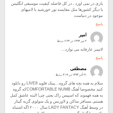
بازی در نمی اورد ، در کل فاصله کیفیت موسیقی انگلیس
با دیگر کشورها مثل مقایسه نور خورشید با لامپهای
موجود در دنیاست
پاسخ
امیر
۲ تیر ۱۳۹۴ در ۶:۲۴ ب٫ظ
لاتیمر عارفانه می نوازد…
پاسخ
مصطفی
۲۱ آذر ۱۳۹۴ در ۳:۱۹ ب٫ظ
سلام به همه بچه های گروه…پینک فلوید LIVE8 رو دانلود
کنید مخصوصا آهنگ COMFORTABLE NUMBکه گروه
به همه فهموند که اسپیس راک یعنی چی! البته عاشق کمل
هستم..مسافر ساکن و لاورنس و یک سولوی گریه گیتار
در وسط آهنگ LADY FANTACY سال ۲۰۰۰ اگه اشتباه