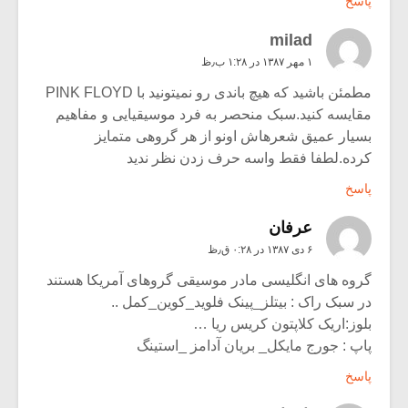
پاسخ
milad
۱ مهر ۱۳۸۷ در ۱:۲۸ ب٫ظ
مطمئن باشید که هیچ باندی رو نمیتونید با PINK FLOYD
مقایسه کنید.سبک منحصر به فرد موسیقیایی و مفاهیم
بسیار عمیق شعرهاش اونو از هر گروهی متمایز
کرده.لطفا فقط واسه حرف زدن نظر ندید
پاسخ
عرفان
۶ دی ۱۳۸۷ در ۰:۲۸ ق٫ظ
گروه های انگلیسی مادر موسیقی گروهای آمریکا هستند
در سبک راک : بیتلز_پینک فلوید_کوین_کمل ..
بلوز:اریک کلاپتون کریس ریا …
پاپ : جورج مایکل_ بریان آدامز _استینگ
پاسخ