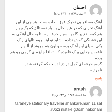
احسان
۴ بهمن ۱۳۸۹ در ۴:۲۳ ب٫ظ
آهنگ مسافر بی تحرک فوق العاده ست . هر چی از این
آهنگ تجربی که در عین حال بسیار نوستالژیکه بگیم باز
هم کمه . تغییر گامها بسیار حرفه ایه . تا به حال آهنگی به
این قشنگی گوش ندادم . شاید تو اینسرومنتالهای راک
یکی به پای این آهنگ برسه و اون هم مروند از آلبوم
ناقوس جدایی پینک فلویده که اتفاقا جایزه ی گرمی رو هم
برده .
گروه حرفه ای کمل در دنیا دست کم گرفته شده .
نامردیه .
پاسخ
arash
۲۸ اسفند ۱۳۸۹ در ۰:۴۷ ق٫ظ
taraneye stationary traveller shahkare,man 11 sal
r0ozi nist ke g0osh nakonam,