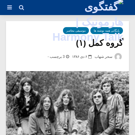
بایگانی همه نوشته ها
موسیقی معاصر
گروه کمل (۱)
سحر شهاب
۶ دی ۱۳۸۶
3 برچسب -