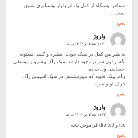
مسافر ایستگاه از کمل یک اثر با بار نوستالزی عمیق
است…
پاسخ
واروژ
۲۰ دی ۱۳۸۸ در ۱۲:۳۴ ب٫ظ
به نظر من کمل در سبک خودبی نظیره و گسی نمیتونه
بگه از اون سر تر وجود داره د سبک راک پیشرو و موسقی
احساسی ول ساده
و اما پینک فلوید که میپرستمش در سبک اسپیس راک
حرف اولو میزنه
پاسخ
واروژ
۲۳ دی ۱۳۸۸ در ۱۱:۲۲ ب٫ظ
ice و drafted فراموش نشه
پاسخ