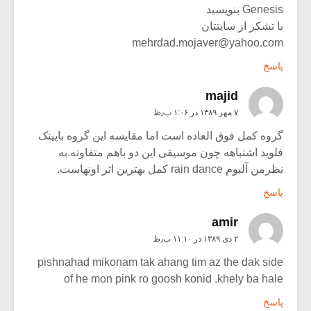
Genesis بنویسید
با تشکر از سایتتان
mehrdad.mojaver@yahoo.com
پاسخ
majid
۷ مهر ۱۳۸۹ در ۱:۰۶ ب٫ظ
گروه کمل فوق العاده است اما مقایسه این گروه باپینک
فلوید اشتباهه چون موسیقی این دو باهم متفاوته.به
نظرمن آلبوم rain dance کمل بهترین اثر اونهاست.
پاسخ
amir
۲ دی ۱۳۸۹ در ۱۱:۱۰ ب٫ظ
pishnahad mikonam tak ahang tim az the dak side
of he mon pink ro goosh konid .khely ba hale
پاسخ