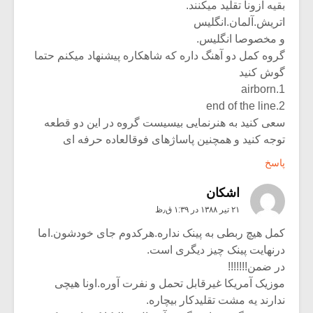
بقیه ازونا تقلید میکنند.
اتریش.آلمان.انگلیس
و مخصوصا انگلیس.
گروه کمل دو آهنگ داره که شاهکاره پیشنهاد میکنم حتما
گوش کنید
1.airborn
2.end of the line
سعی کنید به هنرنمایی بیسیست گروه در این دو قطعه
توجه کنید و همچنین پاساژهای فوقالعاده حرفه ای
پاسخ
اشکان
۲۱ تیر ۱۳۸۸ در ۱:۳۹ ق٫ظ
کمل هیچ ربطی به پینک نداره.هرکدوم جای خودشون.اما
درنهایت پینک چیز دیگری است.
در ضمن!!!!!!!
موزیک آمریکا غیرقابل تحمل و نفرت آوره.اونا هیچی
ندارند یه مشت تقلیدکار بیچاره.