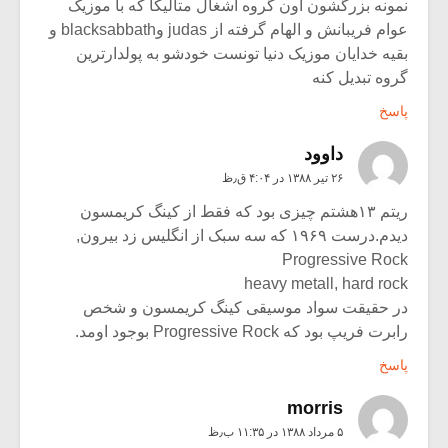
نمونه بزرگشون اون گروه آشغال متالیکا که با موزیک
عوام فریبانش و الهام گرفته از judas وblacksabbath و
بقیه خدایان موزیک دنیا تونست خودشو به پولدارترین
گروه تبدیل کنه
پاسخ
داوود
۲۶ تیر ۱۳۸۸ در ۴:۰۴ ق٫ظ
ریتم ۱۳هشتم چیزی بود که فقط از کینگ کریمسون
دیدم.درست ۱۹۶۹ که سه سبک از انگلیس زد بیرون,
Progressive Rock
heavy metall, hard rock
در حقیقت سواد موسیقی کینگ کریمسون و شخص
رابرت فریپ بود که Progressive Rock بوجود اومد.
پاسخ
morris
۵ مرداد ۱۳۸۸ در ۱۱:۳۵ ب٫ظ