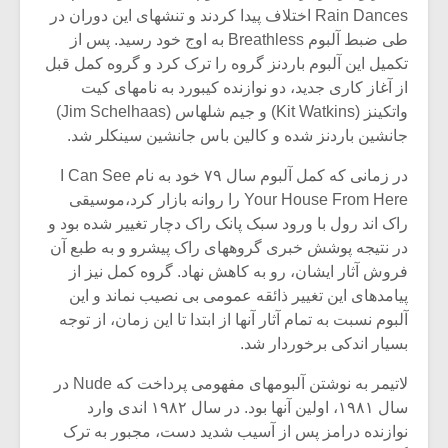
شیش و نیم»
موسیقی فی
Rain Dances اختلاف پیدا کردند و تنشهای این دوران در
برگزار می 
طی ضبط آلبوم Breathless به اوج خود رسید. پس از
اگر نمی توانی
سکانسی به 
تکمیل این آلبوم باردنز گروه را ترک کرد و گروه کمل قبل
مشهورترین باشی،
موسیقی فیلم 
از آغاز کاری جدید، دو نوازنده کیبورد به نامهای کیت
بدنام ترین باش
واتکینز (Kit Watkins) و جیم شلهاس (Jim Schelhaas)
جانشین باردنز شده و کالین باس جانشین سینکلر شد.
در زمانی که کمل آلبوم سال ۷۹ خود به نام I Can See
Your House From Here را روانه بازار کرد،موسیقی
راک اند رول با ورود سبک پانک راک دچار تغییر شده بود و
در نتیجه پوشش خبری گروههای راک پیشرو و به طبع آن
فروش آثار ایشان، رو به کاهش نهاد. گروه کمل نیز از
پیامدهای این تغییر ذائقه عمومی بی نصیب نماند و این
آلبوم نسبت به تمام آثار آنها از ابتدا تا این زمان، از توجه
بسیار اندکی برخوردار شد.
لاتیمر به نوشتن آلبومهای مفهومی پرداخت که Nude در
سال ۱۹۸۱، اولین آنها بود. در سال ۱۹۸۲ اندی وارد
نوازنده درامز پس از آسیب شدید دست، مجبور به ترک