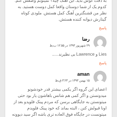
به دقت گوش بدید. این آهنگ چیه؟ نمیتونم وصفش کنم.
کدوم یک از شما دوستان واقعا کمل دوست هستید. به
نظر من قشنگترین آهنگ کمل هستش. ملودی کوتاه
گیتارش دیوانه کننده هستش.
پاسخ
رضا
۲۹ شهریور ۱۳۹۳ در ۱۲:۵۵ ب٫ظ
Lies و Lawrence بی نظیرند…..
پاسخ
aman
۱۵ بهمن ۱۳۹۳ در ۳:۲۳ ق٫ظ
اعضای این گروه اگر یکمی بیشتر قدر خودشونو
میدونستن و اگر کمی هم شانس باهاشون یار بود حتی
میتونستن به جایگاهی برسن که مردم پینک فلویدو بعد از
اونا قبولش کنن ، البته بماند که خود پینک فلویدم
میتونست در جایگاه فوق العاده تری باشه اگر سید دیوونه