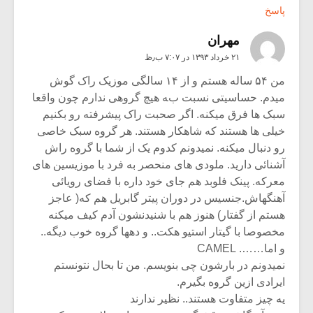
پاسخ
مهران
۲۱ خرداد ۱۳۹۳ در ۷:۰۷ ب٫ظ
من ۵۴ ساله هستم و از ۱۴ سالگی موزیک راک گوش
میدم. حساسیتی نسبت به هیچ گروهی ندارم چون واقعا
سبک ها فرق میکنه. اگر صحبت راک پیشرفته رو بکنیم
خیلی ها هستند که شاهکار هستند. هر گروه سبک خاصی
رو دنبال میکنه. نمیدونم کدوم یک از شما با گروه راش
آشنائی دارید. ملودی های منحصر به فرد با موزیسین های
معرکه. پینک فلوبد هم جای خود داره با فضای رویائی
آهنگهاش.جنسیس در دوران پیتر گابریل هم که( عاجز
هستم از گفتار) هنوز هم با شنیدنشون آدم کیف میکنه
مخصوصا با گیتار استیو هکت.. و دهها گروه خوب دیگه..
و اما……. CAMEL
نمیدونم در بارشون چی بنویسم. من تا بحال نتونستم
ایرادی ازین گروه بگیرم.
یه چیز متفاوت هستند.. نظیر ندارند