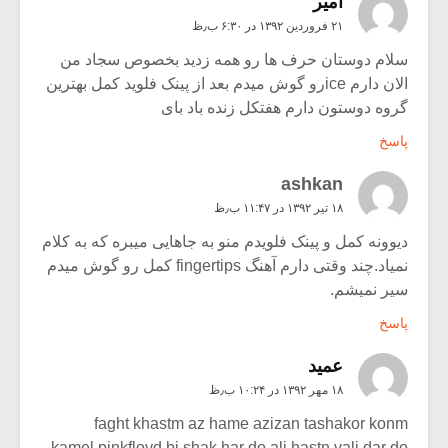
امیر
۲۱ فروردین ۱۳۹۲ در ۶:۳۰ ب٫ظ
سلام دوستان حرف ها رو همه زدید بخصوص سجاد من
الان دارم iceرو گوش میدم بعد از پینک فلوید کمل بهترین
گروه دوستون دارم هفتکل زنده باد بای
پاسخ
ashkan
۱۸ تیر ۱۳۹۲ در ۱۱:۴۷ ب٫ظ
دیوونه کمل و پینک فلویدم منو به جاهایی میبره که به کلام
نمیاد.چند وقتی دارم آهنگ fingertips کمل رو گوش میدم
سیر نمیشم.
پاسخ
عمید
۱۸ مهر ۱۳۹۲ در ۱۰:۲۴ ب٫ظ
faght khastm az hame azizan tashakor konm
kamel,pinkfloyd bi shak har do ali hastn vali dar do