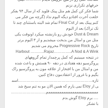
حرفهای تکراری نزنم
شما فکر کن کمل هم مثل پینک فلوید که از سال ۹۴ بفکر
خلعت آخرت افتادو دیگه البوم نداد (گرچه من فکر می
کنم پینک بعد از FInal Cut تمام شد البته باستثنای چند تا
تک تراک) بعد از البوم
Dust & Dream خودش رو بازنشته میکرد اونوقت یکی
مثل من و امثال من بدبخت میشدیم و از ۳ البوم برتر
تاریخ Progressive Rock محروم می شدیم
Harbout ………..Rajaz…………..A Nod & A Wink
در نتیجه میبینیم که کمل پرچمدار تمام گروههای
پروگرسیو دهه هفتادی در دهه ۹۰ هستش و باعث شده
من و امثال من با افتخار از علاقه مون به پروگرسیو راک
بگیم و با غرور از اعتقادمون دفاع کنین.
تازه………………………………………………….اسم
ی از Eloy نمی یارم که همین الان مو به تنم سیخ شد
مممممممممممممممممممممممم………………………
…. برم Eloy گوش بدم
با تشکر