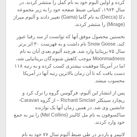
کرده و اولین آلبوم خود به نام کمل را منتشر کردند. در
سال ۱۹۷۴، کمپانی ضبط صفحه خود را به زیر مجموعه
دکا (Decca) به نام گاما (Gama) تغییر دادند و آلبوم میراژ
(Mirage) را منتشر کردند.
نخستین محصول موفق آنها که توانست از سد رقبا عبور
کند، Snow Goose نام داشت و به فهرست ۳۰ اثر برتر
سال ۷۵ بریتانیا وارد شد. هرچند آلبوم بعدی آنان به نام
Moonmadness موجب کاهش شنوندگان بریتانیایی شد،
اما در آمریکا موفقیت بیشتری کسب کرده و به رتبه ۱۱۸
دست یافت که تا آن زمان بالاترین رتبه آنها در آمریکا
محسوب میشد.
پس از انتشار این آلبوم، فرگوسن گروه را ترک کرد و
میکلوش روژا
موریس ژار
ریچارد سینکلر Richard Sinclair – از گروه Caravan-
جانشین وی شد. در همین زمان آنها یک نوازنده
ساکسوفون به نام مل کالینز (Mel Collins) را نیز به جمع
خود وارد کردند.
یادداشتی بر موسیقی
دوره آموزش
متن فیلم «متری
موسیقی بر
لاتیمر و باردنز در طی ضبط آلبوم سال ۷۷ خود به نام