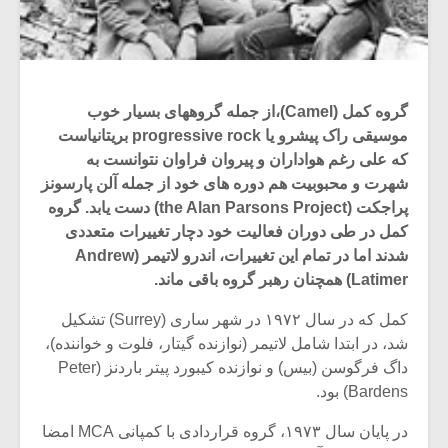
گروه کمل (Camel)،از جمله گروههای بسیار خوب
موسیقی راک پیشرو یا progressive rock بریتانیاست
که علی رغم هواداران و پیروان فراوان نتوانست به
شهرت و محبوبیت هم دوره های خود از جمله آلن پارسونز
پراجکت (the Alan Parsons Project) دست یابد. گروه
کمل در طی دوران فعالیت خود دچار تغییرات متعددی
شدند اما در تمام این تغییرات، اندرو لاتیمر (Andrew
Latimer) همچنان رهبر گروه باقی ماند.
کمل که در سال ۱۹۷۲ در شهر ساری (Surrey) تشکیل
شد، در ابتدا شامل لاتیمر (نوازنده گیتار، فلوت و خواننده)،
داگ فرگوسن (بیس) و نوازنده کیبورد پیتر باردنز (Peter
Bardens) بود.
در پایان سال ۱۹۷۳، گروه قراردادی با کمپانی MCA امضا