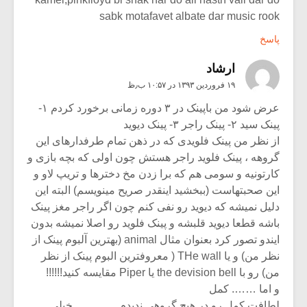
sabk motafavet albate dar music rook
پاسخ
ارشاد
۱۹ فروردین ۱۳۹۳ در ۱۰:۵۷ ب٫ظ
عرض شود من باپینک در ۳ دوره زمانی برخورد کردم ۱-
پینک سید ۲- پینک راجر ۳- پینک دیوید
از نظر من پینک فلویدی که در ذهن تمام طرفدارهای این
گروهه ، پینک فلوید راجر هستش چون اولی که بچه بازی و
کارتونیه و سومی هم که برا زدن مخ دخترها و تریپ لاو و
این صحبتهاست (ببخشید اینقدر صریح مینویسم) البته این
دلیل نمیشه که دیوید رو نفی کنم چون اگر راجر مغز پینک
باشه قطعا دیوید قلبشه و پینک فلوید رو اصلا نمیشه بدون
ایندو تصور کرد بعنوان مثال animal (بهترین آلبوم پینک از
نظر من) و یا THe wall ( معروفترین البوم پینک از نظر
من) رو با the devision bell یا Piper مقایسه کنید!!!!!!
و اما ……. کمل
لطافت کمل رو در هیچ گروهی ندیدم …………خیلی