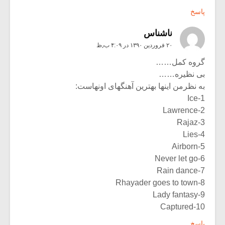
پاسخ
ناشناس
۲۰ فروردین ۱۳۹۰ در ۴:۰۹ ب٫ظ
گروه کمل……
بی نظیره……
به نظرمن اینها بهترین آهنگهای اونهاست:
1-Ice
2-Lawrence
3-Rajaz
4-Lies
5-Airborn
6-Never let go
7-Rain dance
8-Rhayader goes to town
9-Lady fantasy
10-Captured
پاسخ