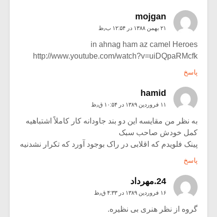
mojgan
۲۱ بهمن ۱۳۸۸ در ۱۲:۵۴ ب٫ظ
in ahnag ham az camel Heroes
http://www.youtube.com/watch?v=uiDQpaRMcfk
پاسخ
hamid
۱۱ فروردین ۱۳۸۹ در ۱۰:۵۴ ق٫ظ
به نظر من مقایسه این دو بند جاودانه کار کاملاً اشتباهیه
کمل خودش صاحب سبک
پینک فلویدم که اقلابی در راک بوجود آورد که تکرار نشدنیه
پاسخ
24.مهرداد
۱۶ فروردین ۱۳۸۹ در ۴:۳۳ ق٫ظ
گروه از نظر هنری بی نظیره.