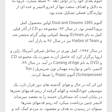
آلبوم بعدی خود را در اوایل دهه ۹۰ ضبط میکرد، گروه بنا
به دلایل و اهداف متعدد تنها از اندرو لاتیمر و عده ای از
نوازندگان فصلی تشکیل شده بود.
آلبوم Dust and Dreams 1991 اولین محصول کمل
پروداکشنز بود. در سال ۹۳، مجموعه دو CD از آثار قبلی
کمل به نام Echoes توسط کمپانی پولی گرام منتشر شد
و Harbor of Tears نیز در سال ۹۶ به بازار آمد.
در سال ۱۹۹۷، کمل توری در ساحل شرقی آمریکا، ژاپن و
اروپا برگزار کرد که حاصل آن به صورت یک مجموعه CD
و DVD به نام Coming of Age در آمد. در سال ۹۹،
لاتیمر، باس و نوازنده مهمان تون شرپنزیل ( Ton
Scherpenzeel) آلبوم Rajaz را ضبط کردند.
میکلوش روژا
موریس ژار
این اثر که در حال و هوای گذشته های دور قرار دارد، یک
موسیقی خودانگیخته و الهام گرفته از ریتم قدمهای شترها
در بیابان است که مسافران خسته را به مقصد میرساند.
لاتیمر چنین برداشت میکرد که ریتم قدمهای شترها
یادداشتی بر موسیقی
دوره آموزش
متن فیلم «متری
موسیقی بر
میتواند در رسیدن به هدف و مقصود، به مردم کمک کند و