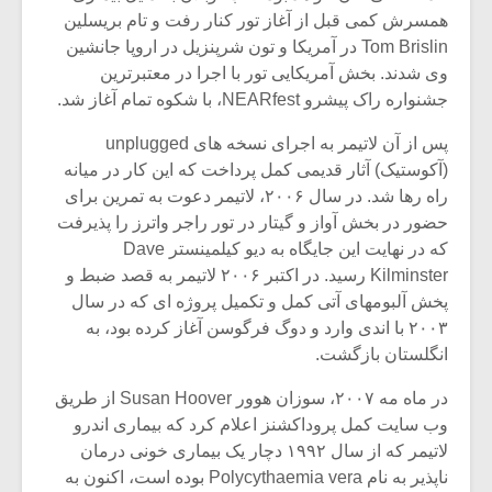
همسرش کمی قبل از آغاز تور کنار رفت و تام بریسلین
Tom Brislin در آمریکا و تون شرپنزیل در اروپا جانشین
وی شدند. بخش آمریکایی تور با اجرا در معتبرترین
جشنواره راک پیشرو NEARfest، با شکوه تمام آغاز شد.
پس از آن لاتیمر به اجرای نسخه های unplugged
(آکوستیک) آثار قدیمی کمل پرداخت که این کار در میانه
راه رها شد. در سال ۲۰۰۶، لاتیمر دعوت به تمرین برای
حضور در بخش آواز و گیتار در تور راجر واترز را پذیرفت
که در نهایت این جایگاه به دیو کیلمینستر Dave
Kilminster رسید. در اکتبر ۲۰۰۶ لاتیمر به قصد ضبط و
پخش آلبومهای آتی کمل و تکمیل پروژه ای که در سال
۲۰۰۳ با اندی وارد و دوگ فرگوسن آغاز کرده بود، به
انگلستان بازگشت.
در ماه مه ۲۰۰۷، سوزان هوور Susan Hoover از طریق
وب سایت کمل پروداکشنز اعلام کرد که بیماری اندرو
لاتیمر که از سال ۱۹۹۲ دچار یک بیماری خونی درمان
ناپذیر به نام Polycythaemia vera بوده است، اکنون به