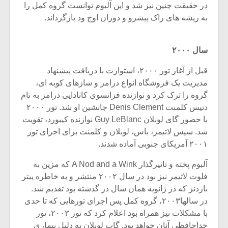
شیش و نیم»
موسیقی فی
در حقیقت چنین نیز شد و این آلبوم توانست گروه کمل را
برگزار می 
به ریشه های راک پیشرو و دوران اوج ود بازگرداند.
اگر نمی توانی
سکانسی به 
مشهورترین باشی،
موسیقی فیلم 
سال ۲۰۰۰
بدنام ترین باش
قبل از آغاز تور ۲۰۰۰، استوارت با دریافت پیشنهاد
مدیریت یک فروشگاه انواع درامز و سازهای کوبه ای،
گروه را ترک کرد و نوازنده فرانسوی کانادایی درامز به نام
دنیس کلمنت Denis Clement جانشین او شد. تور ۲۰۰۰
با حضور گای لوبلان Guy LeBlanc نوازنده کیبورد، تقویت
شد. سپس لاتیمر، باس، لوبلان و کلمنت برای اجرای تور
۲۰۰۱ آمریکای جنوبی آماده شدند.
آلبوم پخته و تاثیرگذار A Nod and a Wink که مزین به
فلوت لاتیمر نیز بود در سال ۲۰۰۲ منتشر و به خاطره پیتر
باردنز که در ژانویه همان سال در گذشته بود تقدیم شد.
در سالها۲۰۰۳، گروه کمل پس اجرای تورهایی که تا حدی
با مشکلات نیز همراه بود اعلام کرد که تور ۲۰۰۳، تور
خداحافظی آنان خواهد بود. گاب لوبلان به دلیل بیماری