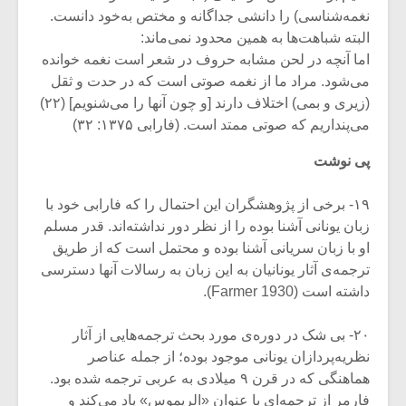
نغمه‌شناسی) را دانشی جداگانه و مختص به‌خود دانست.
البته شباهت‌ها به همین محدود نمی‌ماند:
اما آنچه در لحن مشابه حروف در شعر است نغمه خوانده
می‌شود. مراد ما از نغمه صوتی است که در حدت و ثقل
(زیری و بمی) اختلاف دارند [و چون آنها را می‌شنویم] (۲۲)
می‌پنداریم که صوتی ممتد است. (فارابی ۱۳۷۵: ۳۲)
پی نوشت
۱۹- برخی از پژوهشگران این احتمال را که فارابی خود با
زبان یونانی آشنا بوده را از نظر دور نداشته‌اند. قدر مسلم
او با زبان سریانی آشنا بوده و محتمل است که از طریق
ترجمه‌ی آثار یونانیان به این زبان به رسالات آنها دسترسی
داشته است (Farmer 1930).
۲۰- بی شک در دوره‌ی مورد بحث ترجمه‌هایی از آثار
نظریه‌پردازان یونانی موجود بوده؛ از جمله عناصر
هماهنگی که در قرن ۹ میلادی به عربی ترجمه شده بود.
فارمر از ترجمه‌ای با عنوان «الریموس» یاد می‌کند و