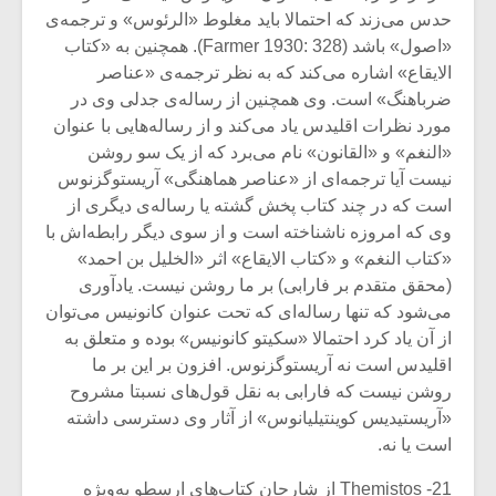
حدس می‌زند که احتمالا باید مغلوط «الرئوس» و ترجمه‌ی
«اصول» باشد (Farmer 1930: 328). همچنین به «کتاب
الایقاع» اشاره می‌کند که به نظر ترجمه‌ی «عناصر
ضرباهنگ» است. وی همچنین از رساله‌ی جدلی وی در
مورد نظرات اقلیدس یاد می‌کند و از رساله‌هایی با عنوان
«النغم» و «القانون» نام می‌برد که از یک سو روشن
نیست آیا ترجمه‌ای از «عناصر هماهنگی» آریستوگزنوس
است که در چند کتاب پخش گشته یا رساله‌ی دیگری از
وی که امروزه ناشناخته است و از سوی دیگر رابطه‌اش با
«کتاب النغم» و «کتاب الایقاع» اثر «الخلیل بن احمد»
(محقق متقدم بر فارابی) بر ما روشن نیست. یادآوری
می‌شود که تنها رساله‌ای که تحت عنوان کانونیس می‌توان
از آن یاد کرد احتمالا «سکیتو کانونیس» بوده و متعلق به
اقلیدس است نه آریستوگزنوس. افزون بر این بر ما
روشن نیست که فارابی به نقل قول‌های نسبتا مشروح
«آریستیدیس کوینتیلیانوس» از آثار وی دسترسی داشته
است یا نه.
21- Themistos از شارحان کتاب‌های ارسطو به‌ویژه