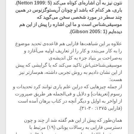
نتون نیز به آن اشاره‌ای کوتاه می‌کند (Netton 1999: 5).
باری، هر کدام که باشد او چونان آریستوگزنوس در همین
چند سطر در مورد شخصی سخن می‌گوید که
موسیقی‌‌شناس است و ما این اشاره را پیش از این هم
دیده‌ایم (Gibson 2005: 1).
علاوه بر این شباهت‌ها فارابی هم قاعده‌ی تحدید موضوع
را به کار می‌بندد و کار را از تعاریف اولیه می‌آغازد و
به‌صراحت بر بنیاد جزء به کل اندیشه‌ی
موسیقی‌شناختی‌اش تاکید می‌کند که با گرایشی که پیش
از این نشان دادیم به روش تجربی داشته، هم‌سازتر نیز
هست:
از جمله چیزهایی که دراین علم یاری توانند کرد تحدیدات و
میکلوش روژا
موریس ژار
رسوم [تعریفات] و دلایل و فی‌الجمله هر طریق صیرورت
از اواخر به اوایل و دیگر آنچه در کتاب برهان آمده است
(فارابی ۱۳۷۵: ۳۰-۳۱).
همان‌طور که پیش از این هم گفته شد از چند و چون
یادداشتی بر موسیقی
دوره آموزش
دسترسی فارابی به رسالات یونانی (۱۹) مرتبط با
متن فیلم «متری
موسیقی بر