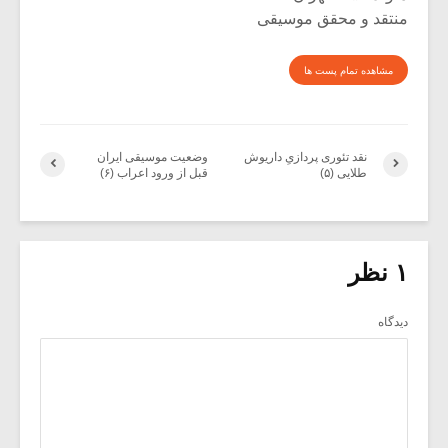
منتقد و محقق موسیقی
مشاهده تمام پست ها
نقد تئوری پردازیِ داریوش
وضعیت موسیقی ایران
طلایی (۵)
قبل از ورود اعراب (۶)
۱ نظر
دیدگاه