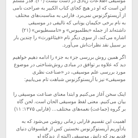
موسیقی اطلاعات زیادی در دست نیست (۲۰). قدر مسلم
شیش و نیم»
موسیقی فی
برگزار می 
این است که او در هیچ کجای کتاب الکبیر به صراحت نامی
از آریستوگزنوس نمی‌برد. فارابی به مناسبت‌های مختلف
اگر نمی توانی
سکانسی به 
به نام برخی حکیمان یونانی که تالیفی در موسیقی
مشهورترین باشی،
موسیقی فیلم 
داشته‌اند از جمله «بطلمیوس» و «تامسطیوس» (۲۱)
بدنام ترین باش
اشاره می‌کند، از سوی دیگر نام «فیثاغورث» را چندین بار
بر سبیل نقد نظرات‌اش می‌آورد.
اگر همین روش بررسی جزء به جزء را ادامه دهیم خواهیم
دید که علاوه بر توافق در مبادی روش‌شناختی در موضوع
مورد بررسی علم موسیقی، در «صناعت نظری
موسیقی» نیز با آریستوگزنوس شباهت تام می‌یابیم:
اینک سخن آغاز می‌کنیم و ابتدا معنای صناعت موسیقی را
بیان می‌کنیم. معنی لفظ موسیقی الحان است. لحن گاه
بر گروه (جماعت) نغمه‌های مختلف… (فارابی ۱۳۷۵: ۱۱)
اهمیت این تقسیم فارابی زمانی روشن می‌شود که به
یادآوریم آریستوگزنوس نخستین کس از فیلسوفان دنیای
قدیم بود که دانش موسیقی (البته از دیدگاه او