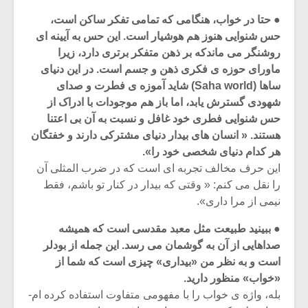
● حتا در خواب، هنگامی که تمامی تفکر ساکن است،
حس شنوایی هنوز هم هوشیار است. این حس به آیینه ای
روشنگر می ماندکه بر ذهن متفکر برتری دارد، زیرا
ماورای حوزه ی فکری ذهن و جسم است. در این دنیای
ساها (Saha world) شاید آموزه ی فطرت و صدای
شهودی گسترش یابد، اما باز هم موجودات با ادراک از
حس شنوایی فطری خود غافل و نسبت به آن بی اعتنا
هستند. « انسان های بیدار دنیای مشترکی دارند و خفتگان
هر کدام دنیای شخصی خود را».
این حرف مخالف تجربه ای است که در ضرب المثلی آن
را نقل می کنم: « وقتی که بیدار در کنار تو باشم، فقط
نیمی از مرا داری».
میکلوش روژا
موریس ژار
● ببینید طبیعت مثل معبد مقدسی است که همیشه
صداهایی از آن به گوشمان می رسد. این جمله از بودلر
است و به نظر من «بیداری» چیزی است که شما از
«خواب» منظور دارید.
یادداشتی بر موسیقی
دوره آموزش
بله، واژه ی خواب را با مفهومی متفاوت استفاده کرده ام-
متن فیلم «متری
موسیقی بر