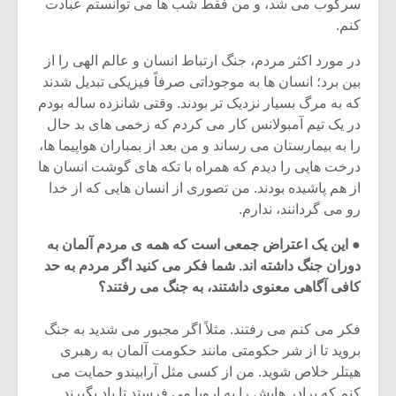
سرکوب می شد، و من فقط شب ها می توانستم عبادت
کنم.
در مورد اکثر مردم، جنگ ارتباط انسان و عالم الهی را از
بین برد؛ انسان ها به موجوداتی صرفاً فیزیکی تبدیل شدند
که به مرگ بسیار نزدیک تر بودند. وقتی شانزده ساله بودم
در یک تیم آمبولانس کار می کردم که زخمی های بد حال
را به بیمارستان می رساند و من بعد از بمباران هواپیما ها،
درخت هایی را دیدم که همراه با تکه های گوشت انسان ها
از هم پاشیده بودند. من تصوری از انسان هایی که از خدا
رو می گردانند، ندارم.
● این یک اعتراض جمعی است که همه ی مردم آلمان به
دوران جنگ داشته اند. شما فکر می کنید اگر مردم به حد
کافی آگاهی معنوی داشتند، به جنگ می رفتند؟
فکر می کنم می رفتند. مثلاً اگر مجبور می شدید به جنگ
بروید تا از شر حکومتی مانند حکومت آلمان به رهبری
هیتلر خلاص شوید. من از کسی مثل آرابیندو حمایت می
کنم که برادر هایش را به اروپا می فرستد تا یاد بگیرند