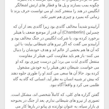
چگونه بمب بسازند و پل ها و قطار های ارتش اشغالگر
انگلیس در هند را منفجر کنند. او می توانست حرف بزند تا
زمانی که بمیرد و چیزی هم تغییر نکند.
آرابیندو شدیداً مخالف گاندی بود زیرا گاندی بعد از آن که
چمبرلین (Chamberlin) آن قدر از موضع ضعف با هیتلر
برخورد کرده بود، با شرکت انگلیس در جنگ مخالف بود و
آرابیندو می گفت که اگر نیرو های شیطانی بیایند- با این
که آن ها هم بخشی از عالم اند و هدف خودشان را دنبال
می کنند- باز هم باید مقاومت کنی. هیتلر از مقاومت
منفعل گاندی لذت می برد؛ این درست چیزی بود که او
می خواست. شیطان ذهن هیتلر را به خودش مشغول
کرده بود. حالا آن ها سعی می کنند او را طوری جلوه دهند
که بیش تر شبیه انسان به نظر آید، انسانی که گاه به گاه
ظلمی می کرد و واقعاً آگاه نبود.
گفتن گزاره های کلی، که کاملاً شخصی اند، مشکل است.
تصوری از نیرو های شیطانی ندارم. بعد از جنگ در بحبوحه
ی بازار سیاه، به عنوان نوازنده ی پیانو در بارها کار می