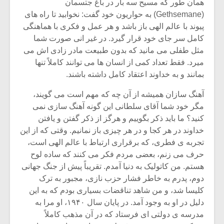
شیش و نیم»
موسیقی فی
همان طور که مسیح سه بار در باغ جتسمان
برگزار می 
(Gethsemane) به حواریون خود گفت: نخوابید تا راه های
پیوند با عالم الهی باز باشد و هر عمل و فکری با هماهنگی
اگر نمی توانی
سکانسی به 
کامل سر جای خود قرار گیرد. در غیر انی صورت شما
مشهورترین باشی،
موسیقی فیلم 
مثل طفلی می مانید که بدون طبیعت مادر زادی اش می
بدنام ترین باش
میرد. فقط تعداد کمی از انسان ها می توانند کاملاً تنها
بمانند و به خداوند اعتقاد کامل داشته باشند.
آهنگ سازان همیشه از آن چه که مهم است می گویند،
مگر خود شما آقای سلطانی این گونه آهنگ سازی نمی
کنید؟ ما باید ذکر بگوییم و هرگز از ذکر گفتن و یافتن
خداوند در هر کجا و در هر چیزی باز نمانیم. وقتی که از این
تجربه ی فطری، که برقراری ارتباط با عالم الهی است،
حرف می زنم، بعضی مردم فکر می کنند که ساده لوح
هستم. من کاتولیک به دنیا آمدم. تقریباً پیش از جنگ جهانی
دوم، پدرم به خاطر فشار حزب نازی، مجبور به ترک
کلیسا شد، و من شاهد تناقضات بسیاری بودم که به این
دلیل در او به وجود آمد. در پایان سال ۱۹۴۰، او مرا به
مدرسه ی دولتی ای فرستاد که در آن مذهب کاملاً