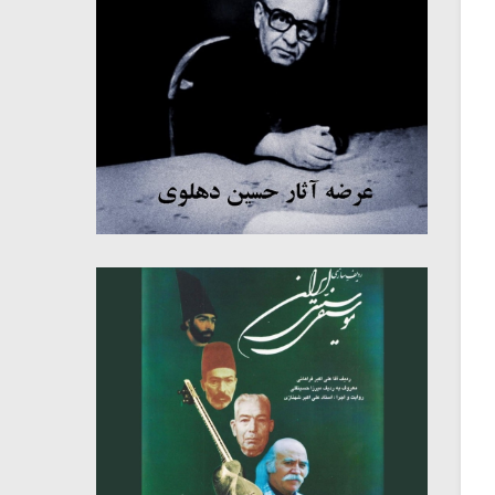
میکلوش روژا
موریس ژار