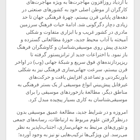
با ازدیاد روزافزون مهاجرت‌ها به ویژه مهاجرت‌های
کارگران از موطن اصلی خود به کشورهای صنعتی در
دهه‌های پایانی قرن بیستم، چهرۀ فرهنگی جهان تا حد
زیادی دچار دگرگونی شد. ادامۀ حیات فرهنگِ سرزمین
مادری در کشور غریب و با ابزاری متفاوت و شکلی
آمیخته با آداب محیط جدید، حوزۀ مطالعاتی گسترده و
جدیدی پیش روی موسیقی‌شناسان و کاوشگران فرهنگ
باز نمود. با اختراعات جدید از ترانزیستور گرفته تا
ریزپردازنده‌هایِ فوق سریع و شبکۀ جهانی (وِب) در اواخر
قرن بیستم، سرعت جهانی‌سازی فرهنگی نیز به شکلی
باورنکردنی و تصاعدی افزایش یافت و حرکت‌های
غیرقابل پیش‌بینیِ انواع موسیقی از یک بستر فرهنگی به
مناطق دیگر، مطالعۀ بازخوردهای موسیقی را برای
میکلوش روژا
موریس ژار
موسیقی‌شناسان به کاری بسیار پیچیده مبدل کرد.
امروزه و در شرایط جدید، مطالعۀ عمیق موسیقی بدون
درنظرگرفتن علوم مربوط به ارتباطات، رسانه‌های جمعی
و تئوری‌های مرتبط به جهانی‌سازی، اجتناب‌ناپذیر به نظر
یادداشتی بر موسیقی
دوره آموزش
متن فیلم «متری
موسیقی بر
می‌رسد. این ویژگی‌ها ترکیب‌هایی نو نیز به وجود آورده؛