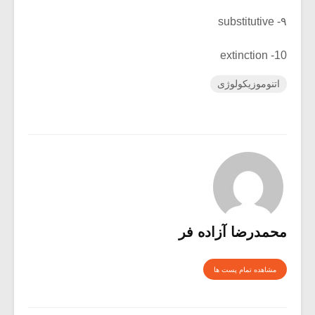
۹- substitutive
10- extinction
اتنوموزیکولوژی
محمدرضا آزاده فر
مشاهده تمام پست ها