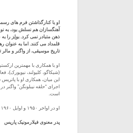
او با کنارگذاشتن فرم های رس
آهنگسازان هم نسلش بود، به نوع
ذهن متبادر نمی کرد. بولِز را
تاریخ موسیقی، از واگنر و مالر
او با همکاری با مهمترین ارکستره
(شیکاگو، کلیولند، نیویورک)، ف
است.
او در اواخر ۱۹۵۰ و اوایل ۱۹۶۰ در دارمشتات، باسل و هاروارد به تدریس موسیقی مشغول بود.
پدر معنوی فیلارمونیک پاریس