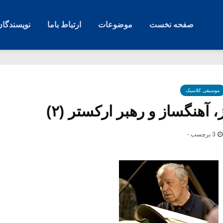
صفحه نخست
موضوعات
ارتباط باما
نویسندگان
موسیقی کلاسیک
، آهنگساز و رهبر ارکستر (۲)
3 برچسب -