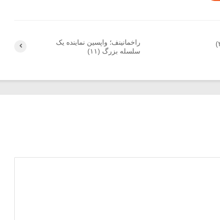
راخمانینف؛ واپسین نماینده یک
سلسله بزرگ (۱۱)