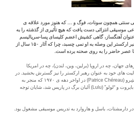
می سنتی همچون سونات، فوگ و … که هنوز مورد علاقه ی
ی موسیقی انتزائی دست یافت که هیچ تأثیری از گذشته را به
 به عنوان آهنگساز، گاهی کشیش اعضم کلیسای پسا-سریالیسم
قلمداد می کنند. اما به عنوان رهبر ارکستر این وصله به او نمی چسبد، چرا که آثار ۱۵۰ سال از
 تا عصر حاضر را به روی صحنه برده است.
ای جهان، چه در اروپا (برلین، وین، لندن)، چه در امریکا
عالیت های خود به عنوان رهبر ارکستر را نیز گسترش بخشید. در
این میان، همکاری او با پاتریس شِرو (Patrice Chéreau) در اواخر دهه ی ۱۹۷۰ که منجر به
اجرای “حلقه نیبلونگن” واگنر در بایروت و “لولو” (Lulu) آلبان برگ در پاریس شد، شایان توجه