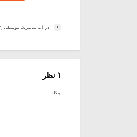
در باب متافیزیک موسیقی (۲)
۱ نظر
دیدگاه