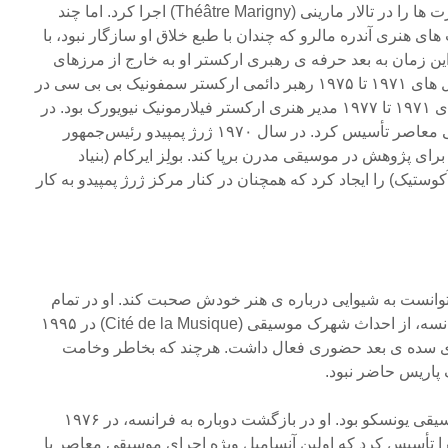
در ۱۹۵۴، بولِز مدرن ترین کنسرت ها را در تالار مارینی (Théâtre Marigny) اجرا کرد. اما چند
ی هنری آندره مالرو که چندان با طبع خلاق او سازگار نبود، با
این زمان به بعد حرفه ی رهبری ارکستر او به خارج از مرزهای
فرانسه گسترش یافت. بین سال های ۱۹۷۱ تا ۱۹۷۵ رهبر دائمی ارکستر سمفونیک بی بی سی در
لندن و همزمان با آن در سال های ۱۹۷۱ تا ۱۹۷۷ مدیر هنری ارکستر فیلارمونیک نیویورک بود. در
۱۹۷۶ آنسامبلی مختصّ موسیقی معاصر تأسیس کرد. در سال ۱۹۷۰ ژرژ پمپیدو رئیس‌جمهور
ای پژوهش در موسیقی مدرن برپا کند. بولِز ایرکام (بنیاد
تیک) را ایجاد کرد که همچنان در کنار مرکز ژرژ پمپیدو به کار
توانست به شیوایی درباره ی هنر خودش صحبت کند. او در تمام
پروژه های مهم موسیقی در فرانسه، از احداث شهرک موسیقی (Cité de la Musique) در ۱۹۹۵
ه ی سده ی بعد حضوری فعال داشت. هرچند که بخاطر وخامت
 پاریس حاضر نبود.
او برای سال ها رئیس بخش موسیقی یونسکو بود. او در بازگشت دوباره به فرانسه، در ۱۹۷۶
امبل “intercontemporain” را تأسیس کرد که اولین آنسامبل ویژه اجراى موسیقى معاصر با