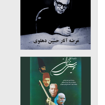
میکلوش روژا
موریس ژار