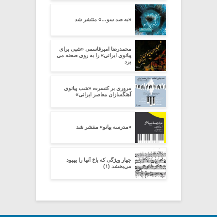
«به صد سو…» منتشر شد
محمدرضا امیرقاسمی «شبی برای
پیانوی ایرانی» را به روی صحنه می
برد
مروری بر کنسرت «شب پیانوی
آهنگسازان معاصر ایرانی»
«مدرسه پیانو» منتشر شد
چهار ویژگی که باخ آنها را بهبود
می‌بخشد (۱)