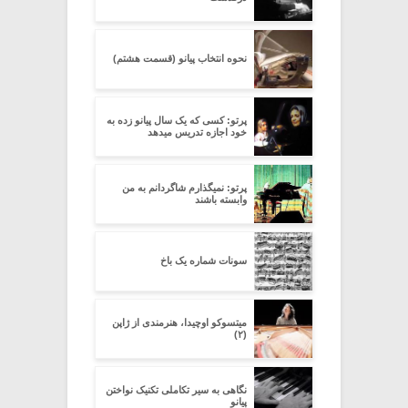
نحوه انتخاب پیانو (قسمت هشتم)
پرتو: کسی که یک سال پیانو زده به
خود اجازه تدریس میدهد
پرتو: نمیگذارم شاگردانم به من
وابسته باشند
سونات شماره یک باخ
میتسوکو اوچیدا، هنرمندی از ژاپن
(۲)
نگاهی به سیر تکاملی تکنیک نواختن
پیانو