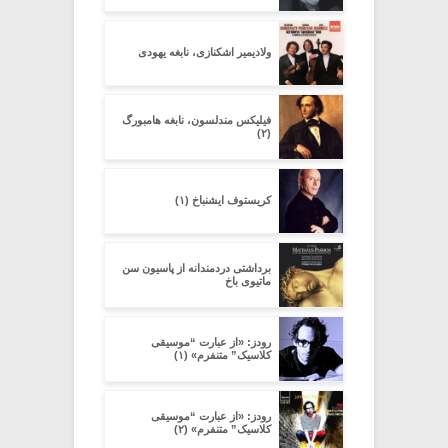
ولادیمیر اشکنازی، نابغه یهودی
فیلیکس مندلسون، نابغه هامبورگ
(۲)
کریستوف ایشنباخ (۱)
برداشتی دردمندانه از پاسیون سن
ماتیوی باخ
رودز: «از عبارت “موسیقی
کلاسیک” متنفرم» (۱)
رودز: «از عبارت “موسیقی
کلاسیک” متنفرم» (۲)