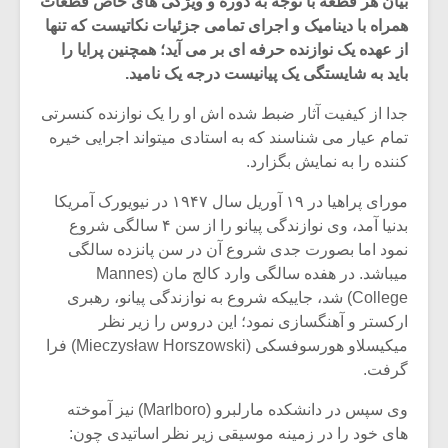
بیان هر قطعه با توجه به دوره و ویژگی های خاص قطعات
همراه با دینامیک و اجرای تمامی جزئیات نکاتیست که تنها
از عهده یک نوازنده حرفه ای بر می آید؛ همچنین پرایا را
باید به شایستگی یک پیانیست درجه یک نامید.
جدا از کیفیت آثار ضبط شده اش او را یک نوازنده کنسرتی
تمام عیار می شناسند که به استادی میتواند اجرایی خیره
کننده را به نمایش بگزارد.
مورای پراهیا در ۱۹ آوریل سال ۱۹۴۷ در نیویورک آمریکا
بدنیا آمد، وی نوازندگی پیانو را از سن ۴ سالگی شروع
نمود اما بصورت جدی شروع آن در سن پانزده سالگی
میباشد. در هفده سالگی وارد کالج مان (Mannes
College) شد، جاییکه شروع به نوازندگی پیانو، رهبری
میکلوش روژا
موریس ژار
ارکستر و آهنگسازی نمود؛ این دروس را زیر نظر
میکیسلاو هورسوفسکی (Mieczysław Horszowski) فرا
گرفت.
وی سپس در دانشکده مارلبرو (Marlboro) نیز آموخته
یادداشتی بر موسیقی
دوره آموزش
متن فیلم «متری
موسیقی بر
های خود را در زمینه موسیقی زیر نظر اساتیدی چون: