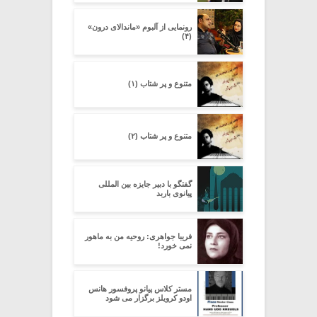
رونمایی از آلبوم «ماندالای درون»
(۴)
متنوع و پر شتاب (۱)
متنوع و پر شتاب (۲)
گفتگو با دبیر جایزه بین المللی
پیانوی باربد
فریبا جواهری: روحیه من به ماهور
نمی خورد!
مستر کلاس پیانو پروفسور هانس
اودو کرویلز برگزار می شود