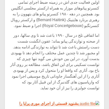
اولین فعالیت جدی اش در زمینه ضبط اجرای تمامی
کنسرتو پیانوهای موزار به همراه ارکستر مجلسی انگلیس
بود. همچنین در دهه ۱۹۸۰ کنسرتو پیانو های بتهوون را به
رهبری برنارد هایتینک (Bernard Haitink) و ارکستر رویال
کنسرتگبو (Royal Concertgebouw) اجرا و ضبط نمود.
اما اتفاقی تلخ در سال ۱۹۹۰ باعث شد تا وی سالها، دور
از صحنه و نوازندگی پیانو بماند؛ عفون انگشت شست
دست راستش باعث شد تا نتواند به نوازندگی ادامه بدهد.
او مجبور شد تا چندین عمل مختلف را انجام دهد تا بهبودی
بدست آورد، در این بین خودش می گوید تنها چیزی که
توانست تسکینی برای این اتفاق باشد، مطالعه بر روی آثار
باخ بود. آثاری که واقعا او را متحول کرد و پس از بهبودی
آثاری را از این آهنگساز جاودانی تاریخ موسیقی اجرا نمود
که واریاسیون های گلدنبرگ از این قبیل آثار بود که
توانست جوایزی را نیز از آن خود نماید.
بشنوید قسمتی از اجرای موری پرایا را