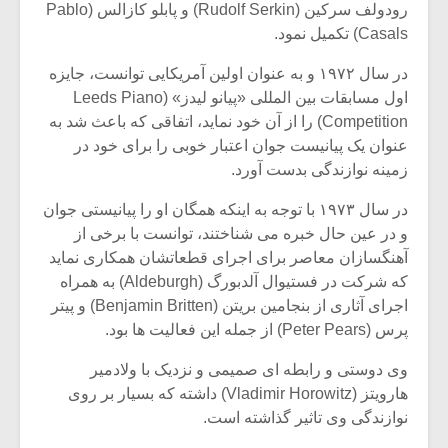
شیش و نیم»
موسیقی فی
رودولف سرکین (Rudolf Serkin) و پابلو کازالس (Pablo
برگزار می 
Casals) تکمیل نمود.
اگر نمی توانی
سکانسی به 
در سال ۱۹۷۲ و به عنوان اولین آمریکایی توانست، جایزه
مشهورترین باشی،
موسیقی فیلم 
اول مسابقات بین المللی «پیانو لیدز» (Leeds Piano
بدنام ترین باش
Competition) را از آن خود نماید، اتفاقی که باعث شد به
عنوان یک پیانیست جوان اعتبار خوبی را برای خود در
زمینه نوازندگی بدست آورد.
در سال ۱۹۷۳ با توجه به اینکه همگان او را پیانیستی جوان
و در عین حال خبره می شناختند، توانست با برخی از
آهنگسازان معاصر برای اجرای قطعاتشان همکاری نماید
که شرکت در فستیوال آلدبورگ (Aldeburgh) به همراه
اجرای آثاری از بنجامین بریتن (Benjamin Britten) و پیتر
پرس (Peter Pears) از جمله این فعالیت ها بود.
وی دوستی و رابطه ای صمیمی و نزدیک با ولادمیر
هارویتز (Vladimir Horowitz) داشته که بسیار بر روی
نوازندگی وی تاثیر گذاشته است.