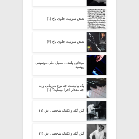
شش سوئیت چلوی باخ (۱)
شش سوئیت چلوی باخ (۲)
میخائیل پلتنف، سمبل ملی موسیقی
روسیه
یک پیانیست چه نوع تمریناتی و به
چه مقدار اجرا مینماید؟ (۱)
گلن گلد و تکنیک شخصی اش (۱)
گلن گلد و تکنیک شخصی اش (۲)