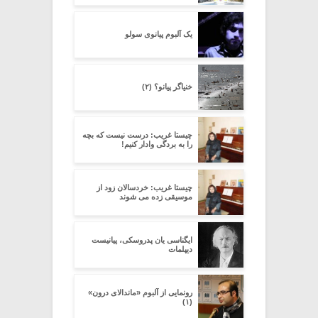
یک آلبوم پیانوی سولو
خنیاگر پیانو؟ (۲)
چیستا غریب: درست نیست که بچه
را به بردگی وادار کنیم!
چیستا غریب: خردسالان زود از
موسیقی زده می شوند
ایگناسی یان پدروسکی، پیانیست
دیپلمات
رونمایی از آلبوم «ماندالای درون»
(۱)