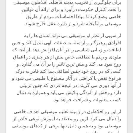
شیش و نیم»
موسیقی فی
برای جلوگیری از تخریب مدینه فاضله، افلاطون موسیقی
برگزار می 
را تحت کنترل حکومت درآورد و برای ارائه آن قوانین
خاصی وضع کرد تا مبادا احساسات مردم از طریق
اگر نمی توانی
سکانسی به 
موسیقی برانگیخته شود و از دایره عقل خارج شوند.
مشهورترین باشی،
موسیقی فیلم 
بدنام ترین باش
از سویی از نظر او موسیقی می تواند انسان ها را به
افرادی پرهیزگار و آراسته به صفات الهی تبدیل کند و حس
لطافت و زیبایی شناسی را در آنان افزایش دهد. از آنجا که
ملودی و ریتم با لطافتی خاص بیش از هر چیزی در اعماق
روح نفوذ می کند و بیش ترین تاثیر را بر آن می گذارد، و
کسی که در روح خود چنین لطافتی پیدا کند قادر به درک
هر نوع نقص یا کراهتی در آثار مصنوع یا طبیعی می شود و
از آنها دوری می گزیند. در نتیجه فردی که چنین تربیتی
دارد روحش از آلودگی پالایش می یابد و همواره به دنبال
کسب معنویات و شرافت خواهد بود.
از این رو افلاطون در زمینه تعلیم موسیقی اهداف خاصی
را دنبال می کرد، ازین رو معتقد به آموزش نوعی خاص از
موسیقی بود و به همین دلیل تنها برخی از مُدهای موسیقی
را مجاز می دانست.