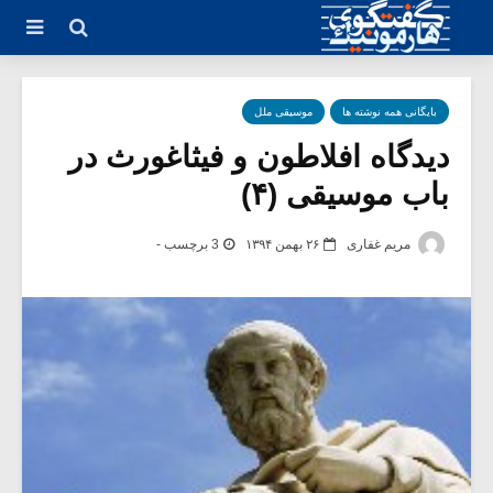
بایگانی همه نوشته ها
موسیقی ملل
دیدگاه افلاطون و فیثاغورث در
باب موسیقی (۴)
مریم غفاری
۲۶ بهمن ۱۳۹۴
3 برچسب -