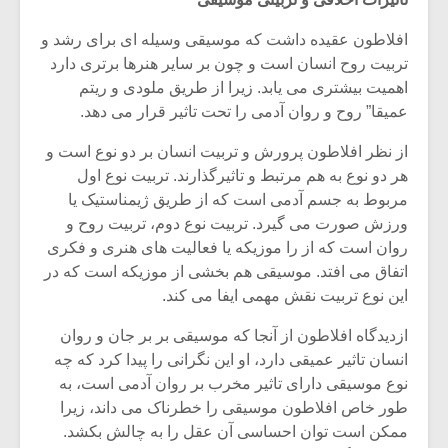
افلاطون عقیده داشت که موسیقی وسیله ای برای رشد و
تربیت روح انسان است و چون بر سایر هنرها برتری دارد
اهمیت بیشتری می یابد. زیرا از طریق ملودی و ریتم
عمیقا” روح و روان آدمی را تحت تاثیر قرار می دهد.
از نظر افلاطون پرورش و تربیت انسان بر دو نوع است و
هر دو نوع به هم مرتبط و تاثیرگذارند. تربیت نوع اول
مربوط به جسم آدمی است که از طریق ژیمناستیک یا
ورزش صورت می گیرد. تربیت نوع دوم، تربیت روح و
روان است که از را موزیکه یا فعالیت های هنری و فکری
اتفاق می افتد. موسیقی هم بخشی از موزیکه است که در
این نوع تربیت نقش مهمی ایفا می کند.
میکلوش روژا
موریس ژار
ازدیدگاه افلاطون از آنجا که موسیقی بر بر جان و روان
انسان تاثیر عمیقی دارد، او این نگرانی را پیدا کرد که چه
نوع موسیقی دارای تاثیر مخرب بر روان آدمی است، به
طور خاص افلاطون موسیقی را خطرناک می داند، زیرا
یادداشتی بر موسیقی
دوره آموزش
متن فیلم «متری
موسیقی بر
ممکن است توان احساسی آن عقل را به چالش بکشد.