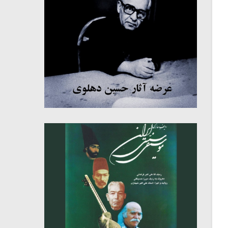
میکلوش روژا
موریس ژار