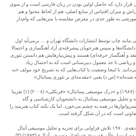
 قرار دارد که حاصل اولین بودن در زبان فارسی است و از سوی
اش و میزان اقتباس از منابع اصلی‌، هم از لحاظ محتوا و هم
موزشی به طور جدی در معرض مقایسه با متن‌هایی که وام‌دار
 مانند چاپ توسط انتشارات دانشگاه تهران و … برمی‌آید اول
نشگاه‌ها و سپس هنرجویان پیشرفته‌ی آزاد آهنگسازی و احتمالا
و آهنگساز حرفه‌ای) هستند و پیش‌نیازهایش هم دانستن تئوری
یاضی تا حد معمول دبیرستانی است که به احتمال زیاد
انند. تا اینجا وضعیت با کتاب‌هایی که به تصریح خود مولف «به
 شده‌اند» (ص د) یعنی «مقدمه‌ای بر تئوری پساتنال»
«تئوری مقدماتی آتونال» «ران» (۱۹۸۷) و «درک موسیقی پساتنال» «فرنکلی» (۲۰۰۸) (۱) تقریبا
و تحلیل موسیقی پساتنال به دانشجویان کارشناسی و گاه
واتوارها در همه به چشم می‌خورد. اما یک نکته کتاب هنرمند را
متفاوتی است که در آن شکل گرفته‌ است.
در جامعه‌ی دانشگاهی آمریکای دهه‌ی ۱۹۷۰ تلاش فراوانی برای تجزیه و تحلیل موسیقی آتنال
جریان داشت (۲) که منجر به اثر دوران‌ساز «آلن فورت»، «ساختار موسیقی آتنال» (۱۹۷۳) (۳)