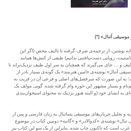
 موسیقی آتنال» (*)
نه نوشتن، از ترجمه‌ی صرف گرفته تا تالیف محض (اگر این
امتنیت، رویایی دست‌نیافتنی ندانیم) طیفی از کنش‌ها همانند
الیف و … جای می‌گیرند که همچنان به سر اول طیف نزدیک‌تراند تا
سیقی آتنال» نوشته‌ی «امین هنرمند» یک گونه‌ی بسیار نادر از
 به این صورت که سرفصل‌های اصلی و فرعی آن در قریب به
هم‌نام و بسیار مشهور این حوزه وام گرفته شده. گویی مولف یک
ای به انشای خود (و البته هنوز نزدیک به محتوای استخوان‌بندی
زیه و تحلیل جریان‌های موسیقی پساتنال به زبان فارسی و پس از
 تنال» نوشته‌ی «کدوالادر» و »گانیه» دومین کتاب در موضوع
رب است که تاکنون چاپ شده. بنابراین از یک سو این کتاب نیز