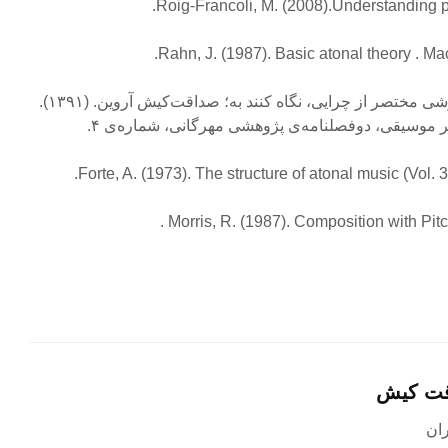
Roig-Francoli, M. (2008).Understanding p
Rahn, J. (1987). Basic atonal theory . M
۲- علاقه‌مندان به آگاهی از گزارشی مختصر از چرایی، نگاه کنند به؛ صداقت‌کیش آروین. (۱۳۹۱).
اثر موسیقی، دوفصلنامه‌ی پژوهشی مهرگانی، شماره‌ی ۴.
قت کیش