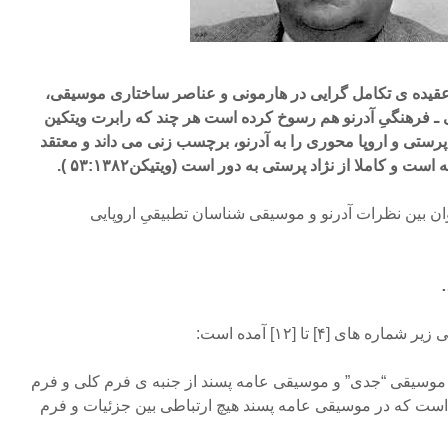
قیده ی تکامل گرایی در هارمونی و عناصر ساختاری موسیقی،
 ـ فرهنگیِ آدرنو هم رسوخ کرده است هر چند که رابرت ویتکین
دپرستی و اروپا محوری را به آدرنو، برچسب زنی می داند و معتقد
ت و کاملا از نژاد پرستی به دور است (ویتیکن۵۳:۱۳۸۲ ).
ن بین نظرات آدرنو و موسیقی شناسان تطبیقیِ اروپایی
های [۴] تا [۱۲] آمده است:
 موسیقی “جدی” و موسیقی عامه پسند از جنبه ی فرم کلی و فرم
 است که در موسیقی عامه پسند هیچ ارتباطی بین جزئیات و فرم