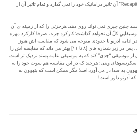
“Development”، دیگر “Recapitulation” آن تاثیر دراماتیک خود را نمی گذارد و تمام تاثیر آن از
د چنین چیزی نمی تواند روی دهد. هرجزئی را که از زمینه ی آن
 موسیقاییِ کلّ آن نخواهد گذاشت؛کارکرد جزء ، صرفا کارکرد مهره
ر ادامه آدرنو تا حدودی متوجه می شود که مقایسه اش هنوز
کامل نیست و کمبودهایی را دارد، پس در زیر شماره های [۸ تا ۱۱] بهتر می داند که مقایسه اش را
 از موسیقی “جدی” کند که به موسیقی عامه پسند نزدیک تر است
اسکرتسوهای وینی؛ هرچند که در این مقایسه هم سوت خود را به
هوون به صدا در می آورد.اصلا مگر ممکن است که بتهوون به
که آدرنو داور است!
ی