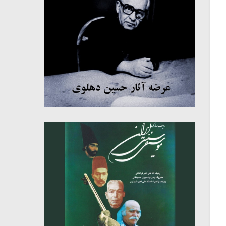
میکلوش روژا
موریس ژار