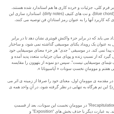
ر فرم کلی، جزئیات و خرده کاری ها هم استاندارد شده هستند،
مانند ” برِیک” (break)، بلو کورد (blue chord)، و نت های کثیف (dirty notes). استاندارد سازی این
 که کاربرد آنها را به عنوان رمز استادانِ فن توصیه می کنند،
د می یابد که در برابر جزء واکنشِ قویتری نشان دهد تا در برابر
کل به عنوان یک رویداد یکتای موسیقی گذاشته نمی شود، و ساختار
ت پیدا نمی کند. در موسیقی ” جدی” هر جزء معنای موسیقایی خود
 گیرد که از نسبتِ زنده و پویای میان جزئیات متعدد پدید آمده و
 شِمای موسیقایی نیست”. سپس دو نمونه از بتهوون را مقایسه
هفتم و موومانِ نخستِ سونات « آپاسیوناتا ».
 در مقدمه ی موومانِ اول، معنای خود را صرفا از زمینه ی اثر می
]؛ این تم هرگاه به تنهایی در نظر گرفته شود، در آنِ واحد همه ی
*در سوناتِ آپاسیوناتا: قسمتِ “Recapitulation” در موومانِ نخست این سونات، بعد از قسمتِ
توفانیِ قبل از خود معنا پیدا میکند. به عبارت دیگر با حذف بخش های “Exposition” و