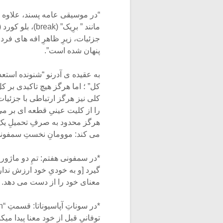
“در موسیقی عامه پسند، علاوه ب
جزئیات، زیرِ ظاهرِ افه های فردی
پنهان شده است”.
به عقیده ی آدرنو “شنونده استعدا
کل” ؛ اما هرگز هیچ تاکیدی بر 
کلی نیز هرگز ارتباطی با جزئیا
را از کلیت عینیِ قطعه ای بر می
هرگز محدود به صرفِ تحمیلِ یک
می کند: موومانِ نخستِ سمفونی 
*در سمفونی هفتم: تمِ دو ماژور
گیرد [و به خودیِ خود ارزش ندارد
معنای خود را از دست می دهد.