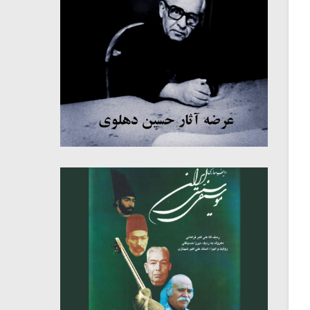
میکلوش روژا
موریس ژار