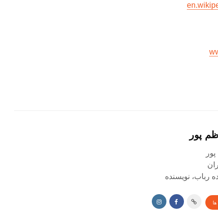
en.wikip
ww
ظم پور
پور
ده رباب، نویسنده
ها