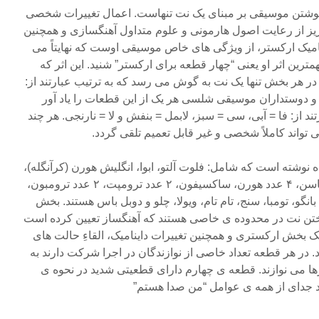
وشتن موسیقی بر مبنای یک نت تنهاست. اعمال تغییرات شخصی
ریز از رعایت اصول هارمونی و علوم متداول آهنگسازی و همچنین
ک ارکستر، از ویژگی های خاص موسیقی اوست که نهایتاً می
مترین اثر او یعنی “چهار قطعه برای ارکستر” شنید. این اثر که
هر بخش تنها یک نت به گوش می رسد که به ترتیب عبارتند از:
 و دوستداران موسیقی شلسی هر یک از این قطعات را یاد آور
ند از: فا = آبی، سی = سبز، لابمل = بنفش و لا = نارنجی. هر چند
 تواند کاملاً شخصی و غیر قابل تعمیم تلقی گردد.
 اثر را برای ۲۶ نوازنده نوشته است که شامل: فلوت آلتو، ابوا، انگلیش هورن (کرآنگله)،
۲ عدد کلارینت، باس کلارینت، باسن، ۴ عدد هورن، ساکسیفون، ۲ عدد ترومپت، ۲ عدد ترومبون،
 بانگو، تومبا، سنج، تام تام، ویولا، چلو و دوبل باس هستند. بخش
ن نت در محدوده ی خاصی هستند که آهنگساز تعیین کرده است
ا یک بخش ارکستری و همچنین تغییرات داینامیک، القاءِ حالت های
در هر قطعه تعداد خاصی از نوازندگان در اجرا شرکت دارند به
 می نوازند. قطعه ی چهارم دارای قطعیتی شدید در نحوه ی
ند جدای از همه ی عوامل “من صدا هستم”