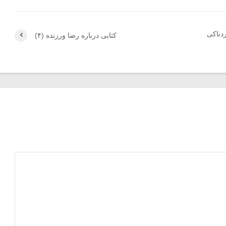
دناکی
کتابی درباره رضا ورزنده (۴)