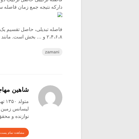
دارکه نتیجه جمع زمان فاصله س
۲،۴،۶،۸ و … بخش است. مانند فاصله چنگ تریوله که حاصل تقسیم بر ۳ شدن فاصله سیاه است.
zamani
شاهین مها
متولد ۱۳۵۰ تهران
لیسانس زمین شن
نوازنده و محق
مشاهده تمام پست 