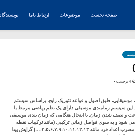
صفحه نخست
موضوعات
ارتباط باما
نویسندگان
موسیقی
4 برچسب -
ک موسیقایی، طبق اصول و قواعد تئوریک رایج، براساس سیستم
گرفته است. این سیستم زمانبندی موسیقی دارای یک نظم ریاضی مرتبط با
ت و نصف شدن زمان. با اینحال هنگامی که زمان بندی موسیقی
می شود و به سوی فواصل زمانی ترکیبی (مانند ترکیبات نقطه
دار) یا فواصل تبدیلی (تقسیمات مضرب اعداد فرد مانند ۳،۵،۶،۷،۹،۱۰،۱۱،۱۲،۱۳،…) گرایش پیدا