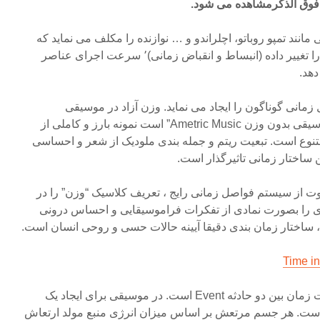
 فوق الذکرمشاهده می شود.
انند تمپو روباتو، اچلراندو و … نوازنده را مکلف می نماید که
زمانبندی یک الگوی وزنی خاص را تغییر داده (انبساط و انقباض زمانی)٬ سرعت اجرای عناصر
دهد.
زمانی گوناگون را ایجاد می نماید. وزن آزاد در موسیقی
دستگاهی ایرانی که شاخصه”موسیقی بدون وزن Ametric Music” است نمونه بارز و کاملی از
نوع است. تبعیت ریتم و جمله بندی ملودیک از شعر و احساسی
 ساختار زمانی تاثیرگذار است.
وت از سیستم فواصل زمانی رایج ، تعریف کلاسیک “وزن” را در
ی را بصورت نمادی از تفکرات فراموسیقایی و احساس درونی
، ساختار زمان بندی دقیقا آیینه حالات حسی و روحی انسان است.
طبق تعریف ، فاصله زمانی مدت زمان بین دو حادثه Event است. در موسیقی برای ایجاد یک
 است. هر جسم مرتعش بر اساس میزان انرژی منبع مولد ارتعاش