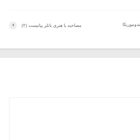
ندوموزیکا
مصاحبه با هنری باتلر پیانیست (۲)