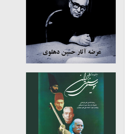
میکلوش روژا
موریس ژار